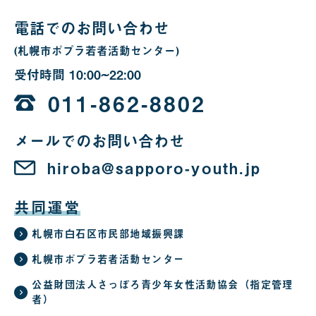
合
電話でのお問い合わせ
(札幌市ポプラ若者活動センター)
受付時間
10:00~22:00
10
時
011-862-8802
か
メールでのお問い合わせ
ら
22
hiroba@sapporo-youth.jp
時
共同運営
札幌市白石区市民部地域振興課
札幌市ポプラ若者活動センター
公益財団法人さっぽろ青少年女性活動協会（指定管理
者）