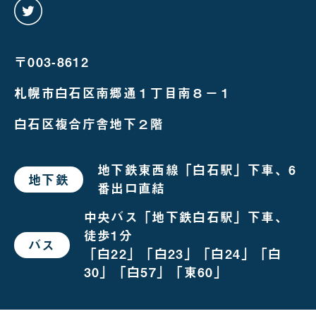
twitter
を
み
る
〒003-8612
札幌市白石区南郷通１丁目南８－１
白石区複合庁舎地下２階
地下鉄東西線「白石駅」下車、6
地下鉄
で
番出口直結
お
越
し
中央バス「地下鉄白石駅」下車、
の
徒歩1分
場
バス
で
合
「白22」「白23」「白24」「白
お
越
30」「白57」「東60」
し
の
場