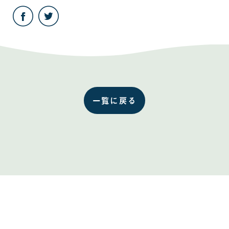
こ
こ
の
の
記
記
事
事
を
を
Facebook
Twitter
で
で
共
共
有
有
す
す
る
る
一覧に戻る