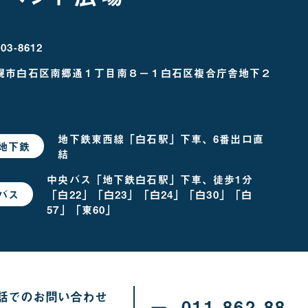
03-8612
幌市白石区南郷通１丁目南８－１
白石区複合庁舎地下２
地下鉄東西線「白石駅」下車、6番出口直
地下鉄
で
結
お
越
し
中央バス「地下鉄白石駅」下車、徒歩1分
の
「白22」「白23」「白24」「白30」「白
バス
で
場
お
合
57」「東60」
越
し
の
場
合
話でのお問い合わせ
011-862-88