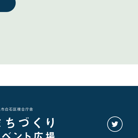
twitter
を
み
る