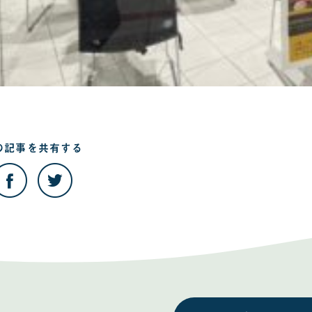
の記事を
共有する
こ
こ
の
の
記
記
事
事
を
を
Facebook
Twitter
で
で
共
共
有
有
す
す
る
る