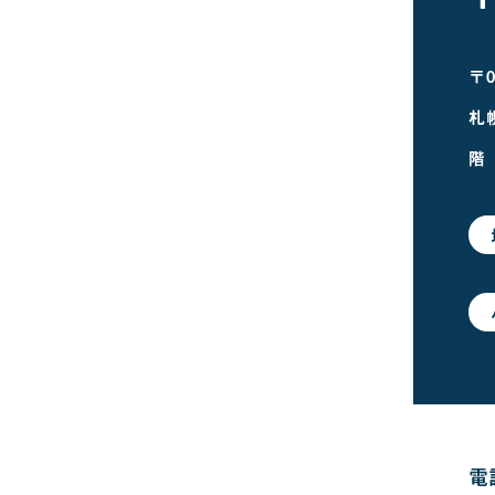
〒0
札
階
電