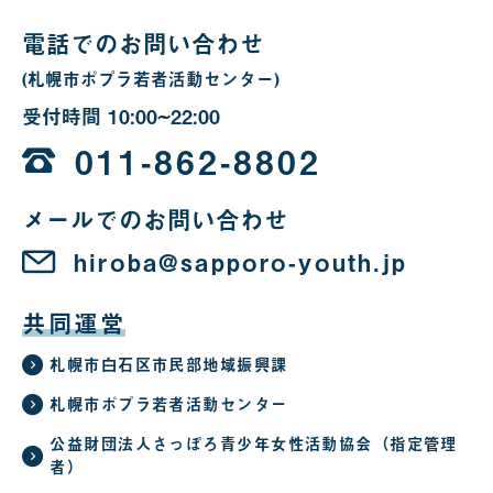
合
電話でのお問い合わせ
(札幌市ポプラ若者活動センター)
受付時間
10:00~22:00
10
時
011-862-8802
か
メールでのお問い合わせ
ら
22
hiroba@sapporo-youth.jp
時
共同運営
札幌市白石区市民部地域振興課
札幌市ポプラ若者活動センター
公益財団法人さっぽろ青少年女性活動協会（指定管理
者）