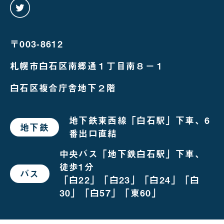
twitter
を
み
る
〒003-8612
札幌市白石区南郷通１丁目南８－１
白石区複合庁舎地下２階
地下鉄東西線「白石駅」下車、6
地下鉄
で
番出口直結
お
越
し
中央バス「地下鉄白石駅」下車、
の
徒歩1分
場
バス
で
合
「白22」「白23」「白24」「白
お
越
30」「白57」「東60」
し
の
場