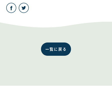
こ
こ
の
の
記
記
事
事
を
を
Facebook
Twitter
で
で
共
共
有
有
す
す
る
る
一覧に戻る