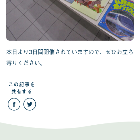
本日より3日間開催されていますので、ぜひお立ち
寄りください。
この記事を
共有する
こ
こ
の
の
記
記
事
事
を
を
Facebook
Twitter
で
で
共
共