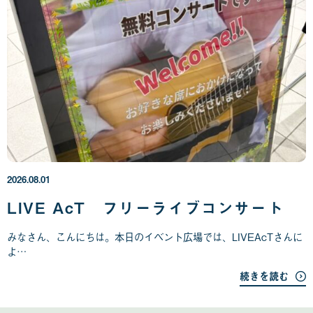
2
0
2
6
年
2026.08.01
0
8
LIVE AcT フリーライブコンサート
月
0
みなさん、こんにちは。本日のイベント広場では、LIVEAcTさんに
1
よ…
日
続きを読む