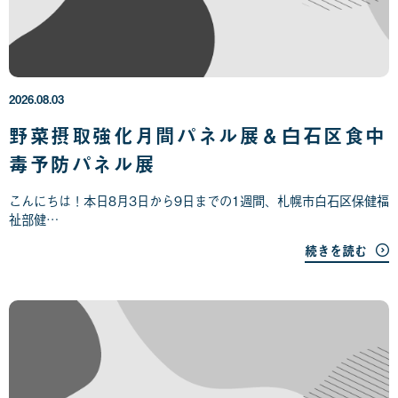
2
0
2
6
年
2026.08.03
0
8
野菜摂取強化月間パネル展＆白石区食中
月
毒予防パネル展
0
3
日
こんにちは！本日8月3日から9日までの1週間、札幌市白石区保健福
祉部健…
続きを読む