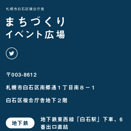
twitter
を
み
る
〒003-8612
札幌市白石区南郷通１丁目南８－１
白石区複合庁舎地下２階
地下鉄東西線「白石駅」下車、6
地下鉄
で
番出口直結
お