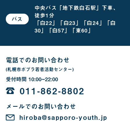
越
し
中央バス「地下鉄白石駅」下車、
の
徒歩1分
場
バス
で
合
「白22」「白23」「白24」「白
お
越
30」「白57」「東60」
し
の
場
合
電話でのお問い合わせ
(札幌市ポプラ若者活動センター)
受付時間
10:00~22:00
10
時
011-862-8802
か
メールでのお問い合わせ
ら
22
hiroba@sapporo-youth.jp
時