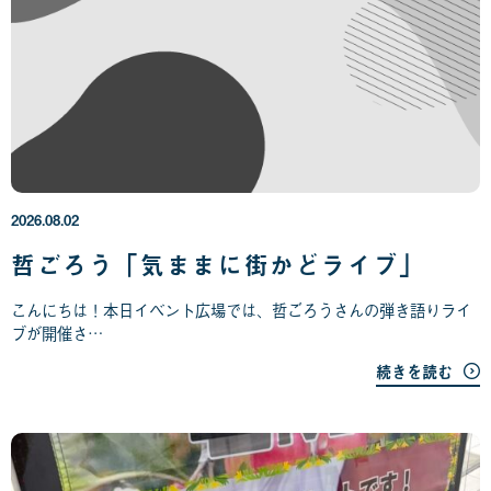
2
0
2
6
年
2026.08.02
0
8
哲ごろう「気ままに街かどライブ」
月
0
こんにちは！本日イベント広場では、哲ごろうさんの弾き語りライ
2
ブが開催さ…
日
続きを読む