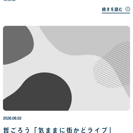
続きを読む
2
0
2
6
年
2026.08.02
0
8
哲ごろう「気ままに街かどライブ」
月