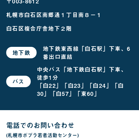
〒003-8612
札幌市白石区南郷通１丁目南８－１
白石区複合庁舎地下２階
地下鉄東西線「白石駅」下車、6
地下鉄
で
番出口直結
お
越
し
中央バス「地下鉄白石駅」下車、
の
徒歩1分
場
バス
で
合
「白22」「白23」「白24」「白
お
越
30」「白57」「東60」
し
の
場
合
電話でのお問い合わせ
(札幌市ポプラ若者活動センター)