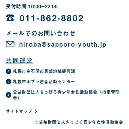
受付時間
10:00~22:00
10
時
011-862-8802
か
メールでのお問い合わせ
ら
22
hiroba@sapporo-youth.jp
時
共同運営
札幌市白石区市民部地域振興課
札幌市ポプラ若者活動センター
公益財団法人さっぽろ青少年女性活動協会（指定管理
者）
サイトマップ
©公益財団法人さっぽろ青少年女性活動協会