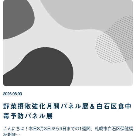
2
0
2
6
年
2026.08.03
0
8
野菜摂取強化月間パネル展＆白石区食中
月
毒予防パネル展
0
3
日
こんにちは！本日8月3日から9日までの1週間、札幌市白石区保健福
祉部健…