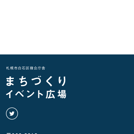
twitter
を
み
る