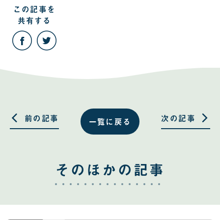
この記事を
共有する
こ
こ
の
の
記
記
事
事
を
を
Facebook
Twitter
で
で
共
共
有
有
す
す
る
る
前の記事
次の記事
一覧に戻る
そのほかの記事