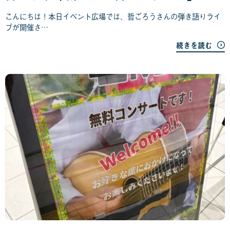
0
こんにちは！本日イベント広場では、哲ごろうさんの弾き語りライ
2
ブが開催さ…
日
続きを読む
2
0
2
6
年