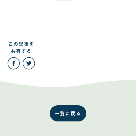
この記事を
共有する
こ
こ
の
の
記
記
事
事
を
を
Facebook
Twitter
で
で
共
共
有
有
す
す
る
る
一覧に戻る