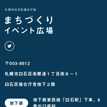
twitter
を
み
る
〒003-8612
札幌市白石区南郷通１丁目南８－１
白石区複合庁舎地下２階
地下鉄東西線「白石駅」下車、6
地下鉄
で
番出口直結