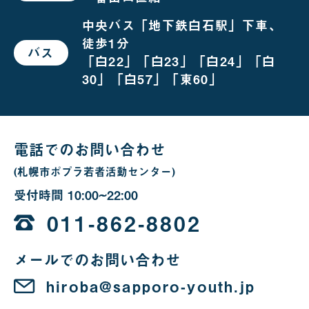
お
越
し
中央バス「地下鉄白石駅」下車、
の
徒歩1分
場
バス
で
合
「白22」「白23」「白24」「白
お
越
30」「白57」「東60」
し
の
場
合
電話でのお問い合わせ
(札幌市ポプラ若者活動センター)
受付時間
10:00~22:00
10
時
011-862-8802
か
メールでのお問い合わせ
ら
22
hiroba@sapporo-youth.jp
時