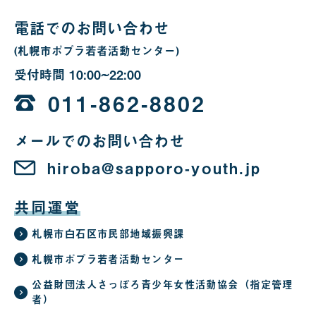
合
電話でのお問い合わせ
(札幌市ポプラ若者活動センター)
受付時間
10:00~22:00
10
時
011-862-8802
か
メールでのお問い合わせ
ら
22
hiroba@sapporo-youth.jp
時
共同運営
札幌市白石区市民部地域振興課
札幌市ポプラ若者活動センター
公益財団法人さっぽろ青少年女性活動協会（指定管理
者）