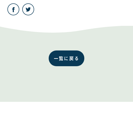
こ
こ
の
の
記
記
事
事
を
を
Facebook
Twitter
で
で
共
共
有
有
す
す
る
る
一覧に戻る