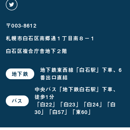
twitter
を
み
る
〒003-8612
札幌市白石区南郷通１丁目南８－１
白石区複合庁舎地下２階
地下鉄東西線「白石駅」下車、6
地下鉄
で
番出口直結
お
越
し
中央バス「地下鉄白石駅」下車、
の
徒歩1分
場
バス
で
合
「白22」「白23」「白24」「白
お
越
30」「白57」「東60」
し
の
場