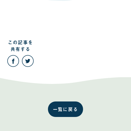
この記事を
共有する
こ
こ
の
の
記
記
事
事
を
を
Facebook
Twitter
で
で
共
共
有
有
す
す
る
る
一覧に戻る