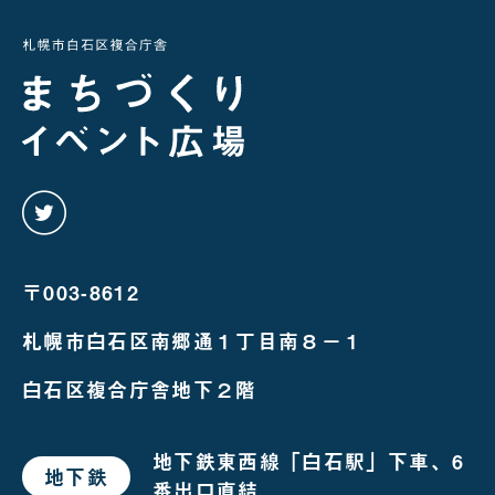
twitter
を
み
る
〒003-8612
札幌市白石区南郷通１丁目南８－１
白石区複合庁舎地下２階
地下鉄東西線「白石駅」下車、6
地下鉄
で
番出口直結