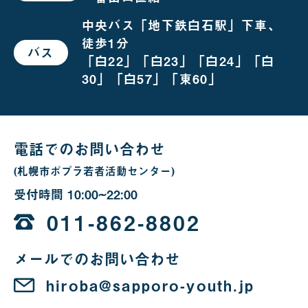
お
越
し
中央バス「地下鉄白石駅」下車、
の
徒歩1分
場
バス
で
合
「白22」「白23」「白24」「白
お
越
30」「白57」「東60」
し
の
場
合
電話でのお問い合わせ
(札幌市ポプラ若者活動センター)
受付時間
10:00~22:00
10
時
011-862-8802
か
メールでのお問い合わせ
ら
22
hiroba@sapporo-youth.jp
時