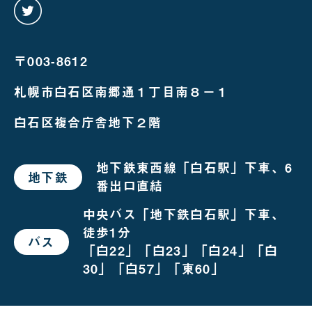
twitter
を
み
る
〒003-8612
札幌市白石区南郷通１丁目南８－１
白石区複合庁舎地下２階
地下鉄東西線「白石駅」下車、6
地下鉄
で
番出口直結
お
越
し
中央バス「地下鉄白石駅」下車、
の
徒歩1分
場
バス
で
合
「白22」「白23」「白24」「白
お
越
30」「白57」「東60」
し
の
場