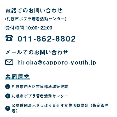
合
電話でのお問い合わせ
(札幌市ポプラ若者活動センター)
受付時間
10:00~22:00
10
時
011-862-8802
か
メールでのお問い合わせ
ら
22
hiroba@sapporo-youth.jp
時
共同運営
札幌市白石区市民部地域振興課
札幌市ポプラ若者活動センター
公益財団法人さっぽろ青少年女性活動協会（指定管理
者）