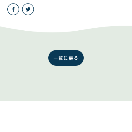
こ
こ
の
の
記
記
事
事
を
を
Facebook
Twitter
で
で
共
共
有
有
す
す
る
る
一覧に戻る