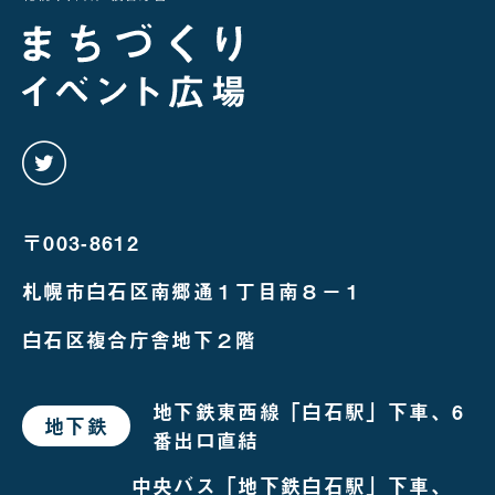
twitter
を
み
る
〒003-8612
札幌市白石区南郷通１丁目南８－１
白石区複合庁舎地下２階
地下鉄東西線「白石駅」下車、6
地下鉄
で
番出口直結
お
越
し
中央バス「地下鉄白石駅」下車、