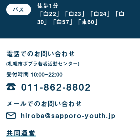
の
徒歩1分
場
バス
で
合
「白22」「白23」「白24」「白
お
越
30」「白57」「東60」
し
の
場
合
電話でのお問い合わせ
(札幌市ポプラ若者活動センター)
受付時間
10:00~22:00
10
時
011-862-8802
か
メールでのお問い合わせ
ら
22
hiroba@sapporo-youth.jp
時
共同運営