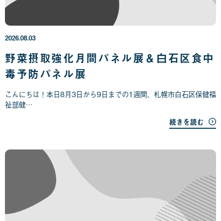
0
2
6
年
2026.08.03
0
8
野菜摂取強化月間パネル展＆白石区食中
月
毒予防パネル展
0
3
日
こんにちは！本日8月3日から9日までの1週間、札幌市白石区保健福
祉部健…
続きを読む