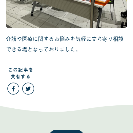
介護や医療に関するお悩みを気軽に立ち寄り相談
できる場となっておりました。
この記事を
共有する
こ
こ
の
の
記
記
事
事
を
を
Facebook
Twitter
で
で
共
共
有
有
す
す