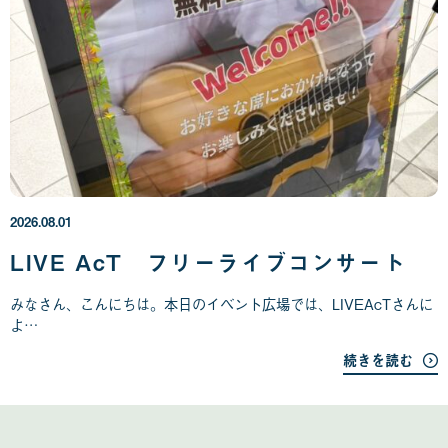
2
0
2
6
年
2026.08.01
0
8
LIVE AcT フリーライブコンサート
月
0
みなさん、こんにちは。本日のイベント広場では、LIVEAcTさんに
1
よ…
日
続きを読む