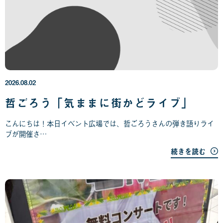
2
0
2
6
年
2026.08.02
0
8
哲ごろう「気ままに街かどライブ」
月
0
こんにちは！本日イベント広場では、哲ごろうさんの弾き語りライ
2
ブが開催さ…
日
続きを読む