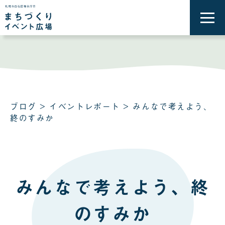
メ
ニ
ュ
ー
を
開
く
ブログ
>
イベントレポート
> みんなで考えよう、
終のすみか
みんなで考えよう、終
のすみか