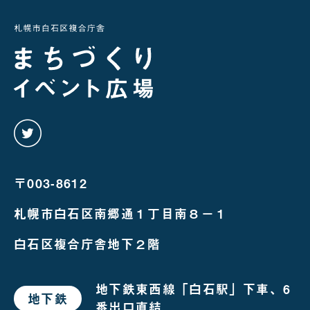
twitter
を
み
る
〒003-8612
札幌市白石区南郷通１丁目南８－１
白石区複合庁舎地下２階
地下鉄東西線「白石駅」下車、6
地下鉄
で
番出口直結