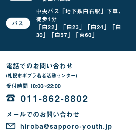
お
越
し
中央バス「地下鉄白石駅」下車、
の
徒歩1分
場
バス
で
合
「白22」「白23」「白24」「白
お
越
30」「白57」「東60」
し
の
場
合
電話でのお問い合わせ
(札幌市ポプラ若者活動センター)
受付時間
10:00~22:00
10
時
011-862-8802
か
メールでのお問い合わせ
ら
22
hiroba@sapporo-youth.jp
時