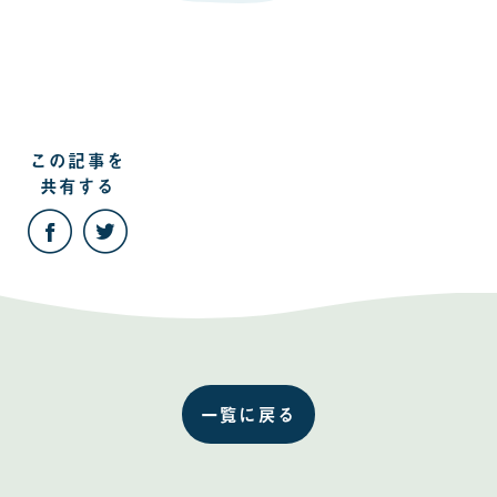
この記事を
共有する
こ
こ
の
の
記
記
事
事
を
を
Facebook
Twitter
で
で
共
共
有
有
す
す
る
る
一覧に戻る