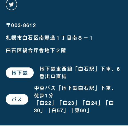
twitter
を
み
る
〒003-8612
札幌市白石区南郷通１丁目南８－１
白石区複合庁舎地下２階
地下鉄東西線「白石駅」下車、6
地下鉄
で
番出口直結
お
越
し
中央バス「地下鉄白石駅」下車、
の
徒歩1分
場
バス
で
合
「白22」「白23」「白24」「白
お
越
30」「白57」「東60」
し
の
場