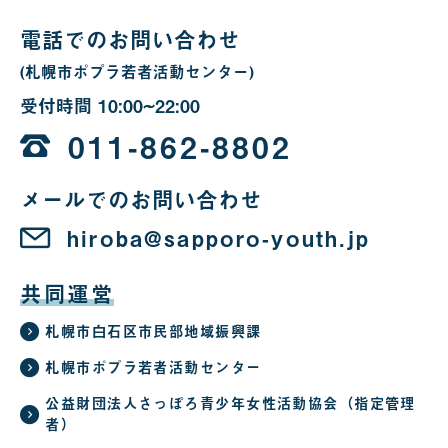
合
電話でのお問い合わせ
(札幌市ポプラ若者活動センター)
受付時間
10:00~22:00
10
時
011-862-8802
か
メールでのお問い合わせ
ら
22
hiroba@sapporo-youth.jp
時
共同運営
札幌市白石区市民部地域振興課
札幌市ポプラ若者活動センター
公益財団法人さっぽろ青少年女性活動協会（指定管理
者）