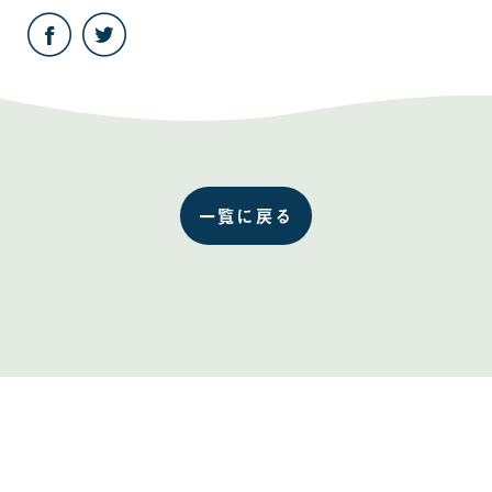
こ
こ
の
の
記
記
事
事
を
を
Facebook
Twitter
で
で
共
共
有
有
す
す
る
る
一覧に戻る