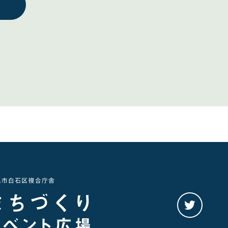
twitter
を
み
る