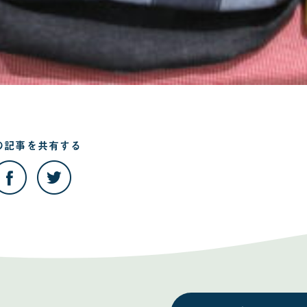
の記事を
共有する
こ
こ
の
の
記
記
事
事
を
を
Facebook
Twitter
で
で
共
共
有
有
す
す
る
る