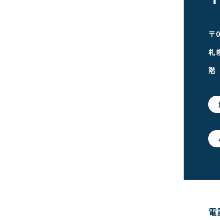
〒0
札
階
電