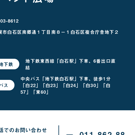
03-8612
幌市白石区南郷通１丁目南８－１
白石区複合庁舎地下２
地下鉄東西線「白石駅」下車、6番出口直
地下鉄
で
結
お
越
し
中央バス「地下鉄白石駅」下車、徒歩1分
の
「白22」「白23」「白24」「白30」「白
バス
で
場
お
合
57」「東60」
越
し
の
場
合
話でのお問い合わせ
011-862-88