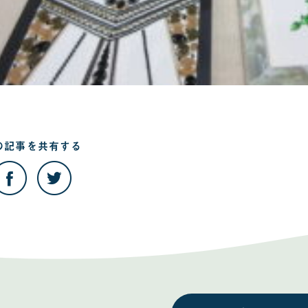
の記事を
共有する
こ
こ
の
の
記
記
事
事
を
を
Facebook
Twitter
で
で
共
共
有
有
す
す
る
る