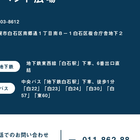
03-8612
幌市白石区南郷通１丁目南８－１
白石区複合庁舎地下２
地下鉄東西線「白石駅」下車、6番出口直
地下鉄
で
結
お
越
し
中央バス「地下鉄白石駅」下車、徒歩1分
の
「白22」「白23」「白24」「白30」「白
バス
で
場
お
合
57」「東60」
越
し
の
場
合
話でのお問い合わせ
011-862-88