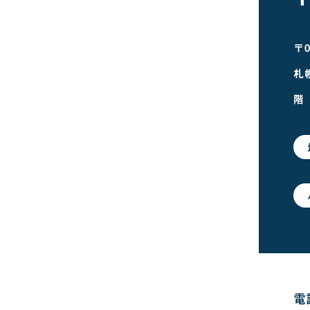
〒0
札
階
電