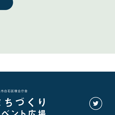
twitter
を
み
る