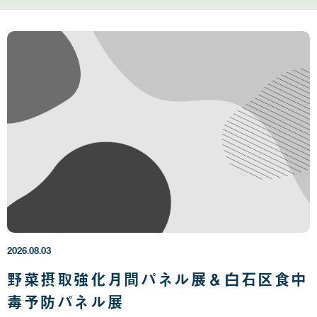
2
0
2
6
年
2026.08.03
0
8
野菜摂取強化月間パネル展＆白石区食中
月
毒予防パネル展
0
3