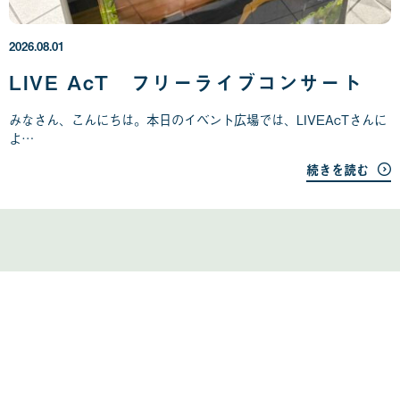
2
6
年
2026.08.01
0
8
LIVE AcT フリーライブコンサート
月
0
みなさん、こんにちは。本日のイベント広場では、LIVEAcTさんに
1
よ…
日
続きを読む