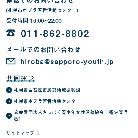
電話でのお問い合わせ
(札幌市ポプラ若者活動センター)
受付時間
10:00~22:00
10
時
011-862-8802
か
メールでのお問い合わせ
ら
22
hiroba@sapporo-youth.jp
時
共同運営
札幌市白石区市民部地域振興課
札幌市ポプラ若者活動センター
公益財団法人さっぽろ青少年女性活動協会（指定管理
者）
サイトマップ