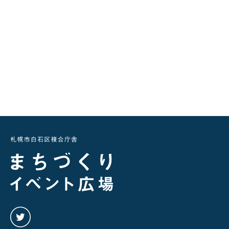
twitter
を
み