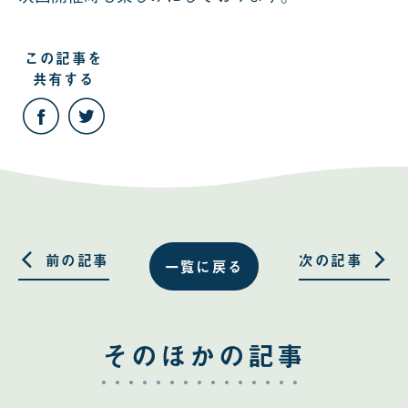
この記事を
共有する
こ
こ
の
の
記
記
事
事
を
を
Facebook
Twitter
で
で
共
共
有
有
す
す
る
る
前の記事
次の記事
一覧に戻る
そのほかの記事