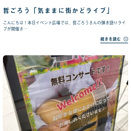
0
8
哲ごろう「気ままに街かどライブ」
月
0
こんにちは！本日イベント広場では、哲ごろうさんの弾き語りライ
2
ブが開催さ…
日
続きを読む
2
0