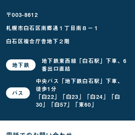
る
〒003-8612
札幌市白石区南郷通１丁目南８－１
白石区複合庁舎地下２階
地下鉄東西線「白石駅」下車、6
地下鉄
で
番出口直結
お
越
し
中央バス「地下鉄白石駅」下車、
の
徒歩1分
場
バス
で
合
「白22」「白23」「白24」「白
お
越
30」「白57」「東60」
し
の
場
合