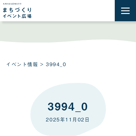
メ
ニ
ュ
ー
を
開
く
イベント情報
> 3994_0
3994_0
2025年11月02日