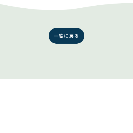
を
を
Facebook
Twitter
で
で
共
共
有
有
す
す
る
る
一覧に戻る