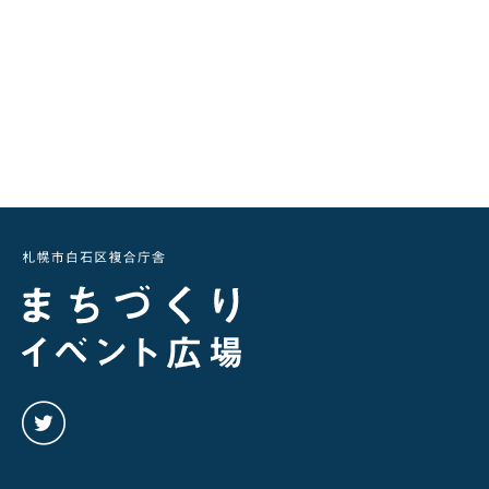
twitter
を
み
る