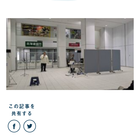
この記事を
共有する
こ
こ
の
の
記
記
事
事