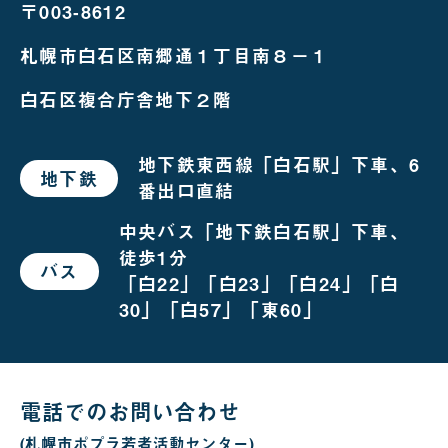
〒003-8612
札幌市白石区南郷通１丁目南８－１
白石区複合庁舎地下２階
地下鉄東西線「白石駅」下車、6
地下鉄
で
番出口直結
お
越
し
中央バス「地下鉄白石駅」下車、
の
徒歩1分
場
バス
で
合
「白22」「白23」「白24」「白
お
越
30」「白57」「東60」
し
の
場
合
電話でのお問い合わせ
(札幌市ポプラ若者活動センター)