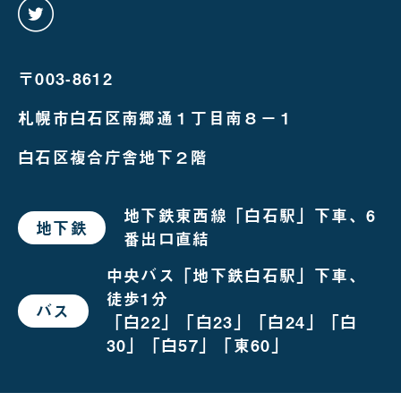
twitter
を
み
る
〒003-8612
札幌市白石区南郷通１丁目南８－１
白石区複合庁舎地下２階
地下鉄東西線「白石駅」下車、6
地下鉄
で
番出口直結
お
越
し
中央バス「地下鉄白石駅」下車、
の
徒歩1分
場
バス
で
合
「白22」「白23」「白24」「白
お
越
30」「白57」「東60」
し
の
場