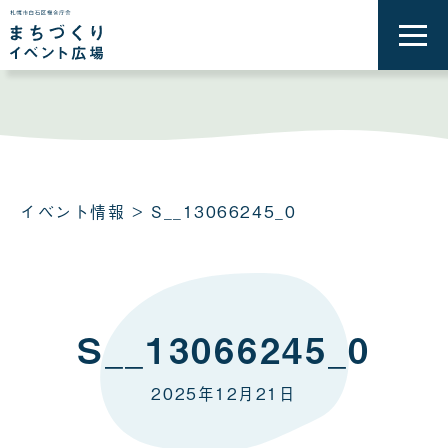
メ
ニ
ュ
ー
を
開
く
イベント情報
> S__13066245_0
S__13066245_0
2025年12月21日