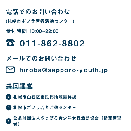
合
電話でのお問い合わせ
(札幌市ポプラ若者活動センター)
受付時間
10:00~22:00
10
時
011-862-8802
か
メールでのお問い合わせ
ら
22
hiroba@sapporo-youth.jp
時
共同運営
札幌市白石区市民部地域振興課
札幌市ポプラ若者活動センター
公益財団法人さっぽろ青少年女性活動協会（指定管理
者）