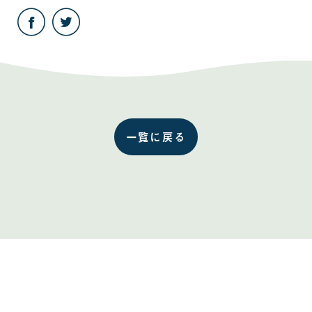
こ
こ
の
の
記
記
事
事
を
を
Facebook
Twitter
で
で
共
共
有
有
す
す
る
る
一覧に戻る