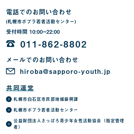
合
電話でのお問い合わせ
(札幌市ポプラ若者活動センター)
受付時間
10:00~22:00
10
時
011-862-8802
か
メールでのお問い合わせ
ら
22
hiroba@sapporo-youth.jp
時
共同運営
札幌市白石区市民部地域振興課
札幌市ポプラ若者活動センター
公益財団法人さっぽろ青少年女性活動協会（指定管理
者）