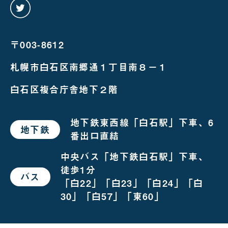
twitter
を
み
る
〒003-8612
札幌市白石区南郷通１丁目南８－１
白石区複合庁舎地下２階
地下鉄東西線「白石駅」下車、6
地下鉄
で
番出口直結
お
越
し
中央バス「地下鉄白石駅」下車、
の
徒歩1分
場
バス
で
合
「白22」「白23」「白24」「白
お
越
30」「白57」「東60」
し
の
場