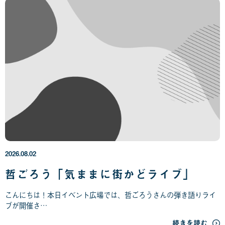
2
0
2
6
年
2026.08.02
0
8
哲ごろう「気ままに街かどライブ」
月
0
こんにちは！本日イベント広場では、哲ごろうさんの弾き語りライ
2
ブが開催さ…
日
続きを読む