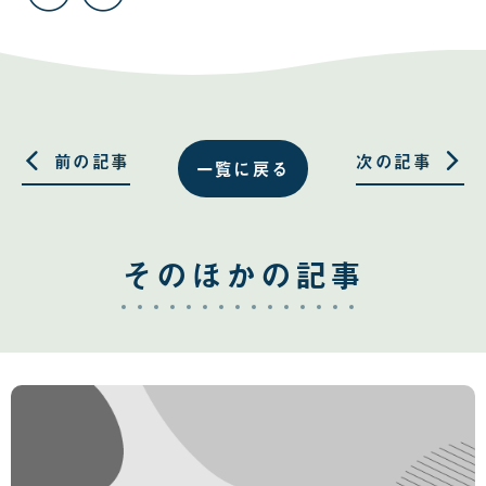
記
記
事
事
を
を
Facebook
Twitter
で
で
共
共
有
有
す
す
る
る
前の記事
次の記事
一覧に戻る
そのほかの記事