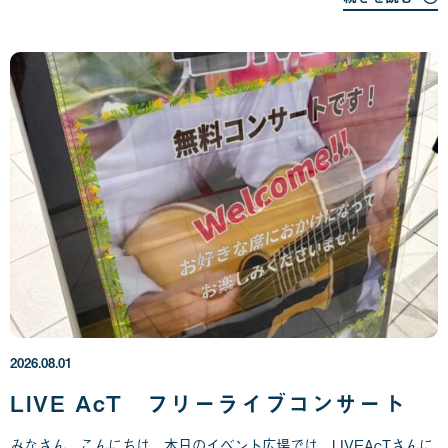
2
0
2
6
年
2026.08.01
0
8
LIVE AcT フリーライブコンサート
月
0
みなさん、こんにちは。本日のイベント広場では、LIVEAcTさんに