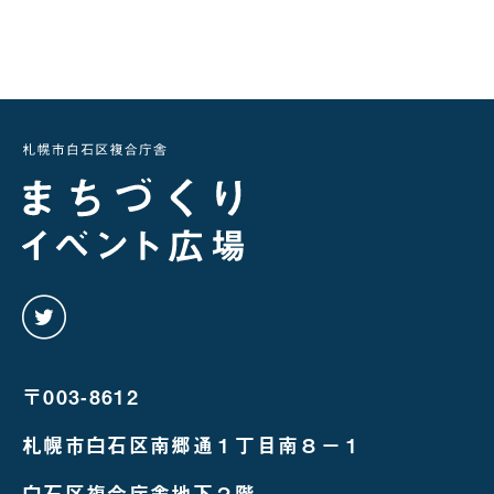
twitter
を
み
る
〒003-8612
札幌市白石区南郷通１丁目南８－１
白石区複合庁舎地下２階