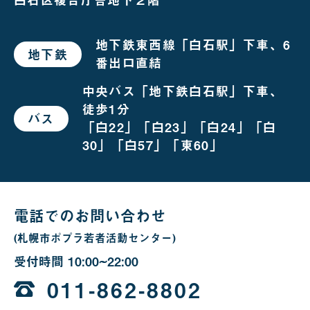
地下鉄東西線「白石駅」下車、6
地下鉄
で
番出口直結
お
越
し
中央バス「地下鉄白石駅」下車、
の
徒歩1分
場
バス
で
合
「白22」「白23」「白24」「白
お
越
30」「白57」「東60」
し
の
場
合
電話でのお問い合わせ
(札幌市ポプラ若者活動センター)
受付時間
10:00~22:00
10
時
011-862-8802
か