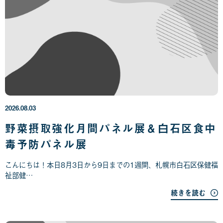
2
0
2
6
年
2026.08.03
0
8
野菜摂取強化月間パネル展＆白石区食中
月
毒予防パネル展
0
3
日
こんにちは！本日8月3日から9日までの1週間、札幌市白石区保健福
祉部健…
続きを読む