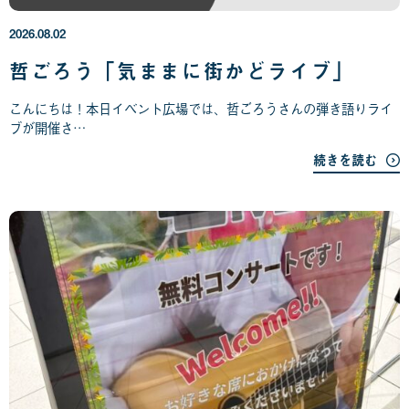
6
年
2026.08.02
0
8
哲ごろう「気ままに街かどライブ」
月
0
こんにちは！本日イベント広場では、哲ごろうさんの弾き語りライ
2
ブが開催さ…
日
続きを読む