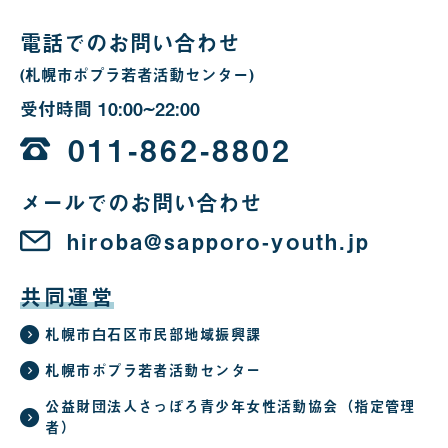
合
電話でのお問い合わせ
(札幌市ポプラ若者活動センター)
受付時間
10:00~22:00
10
時
011-862-8802
か
メールでのお問い合わせ
ら
22
hiroba@sapporo-youth.jp
時
共同運営
札幌市白石区市民部地域振興課
札幌市ポプラ若者活動センター
公益財団法人さっぽろ青少年女性活動協会（指定管理
者）