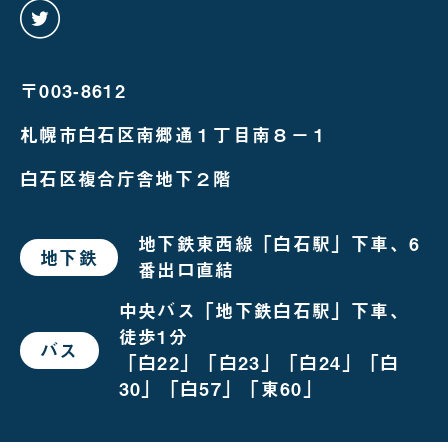
twitter
を
み
る
〒003-8612
札幌市白石区南郷通１丁目南８－１
白石区複合庁舎地下２階
地下鉄東西線「白石駅」下車、6
地下鉄
で
番出口直結
お
越
し
中央バス「地下鉄白石駅」下車、
の
徒歩1分
場
バス
で
合
「白22」「白23」「白24」「白
お
越
30」「白57」「東60」
し
の
場