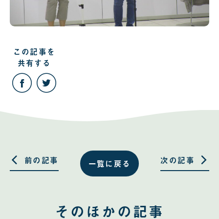
この記事を
共有する
こ
こ
の
の
記
記
事
事
を
を
Facebook
Twitter
で
で
共
共
有
有
す
す
る
る
前の記事
次の記事
一覧に戻る
そのほかの記事