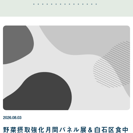
2
0
2
6
年
2026.08.03
0
8
野菜摂取強化月間パネル展＆白石区食中
月