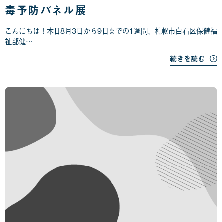
毒予防パネル展
0
3
日
こんにちは！本日8月3日から9日までの1週間、札幌市白石区保健福
祉部健…
続きを読む
2
0
2