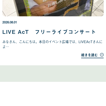
2
0
2
6
年
2026.08.01
0
8
LIVE AcT フリーライブコンサート
月
0
みなさん、こんにちは。本日のイベント広場では、LIVEAcTさんに
1
よ…
日
続きを読む