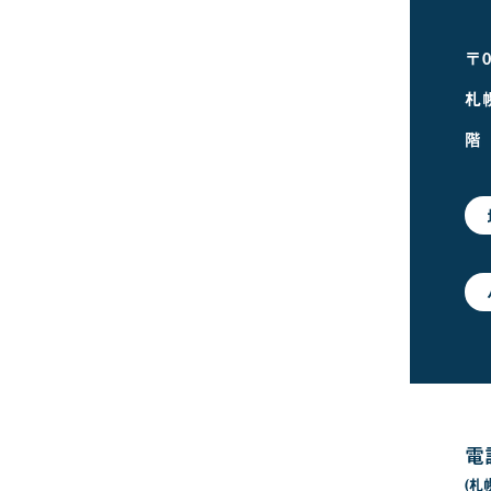
〒0
札
階
電
(札