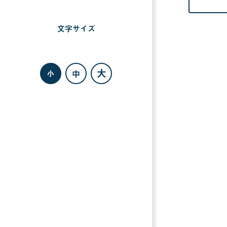
文字サイズ
を
選
択
す
る
大
中
小