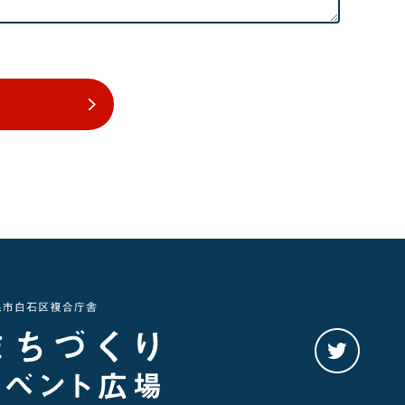
twitter
を
み
る