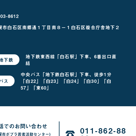
03-8612
幌市白石区南郷通１丁目南８－１
白石区複合庁舎地下２
地下鉄東西線「白石駅」下車、6番出口直
地下鉄
で
結
お
越
し
中央バス「地下鉄白石駅」下車、徒歩1分
の
「白22」「白23」「白24」「白30」「白
バス
で
場
お
合
57」「東60」
越
し
の
場
合
話でのお問い合わせ
011-862-88
幌市ポプラ若者活動センター)