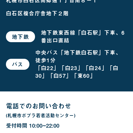
札幌市白石区南郷通１丁目南８－１
白石区複合庁舎地下２階
地下鉄東西線「白石駅」下車、6
地下鉄
で
番出口直結
お
越
し
中央バス「地下鉄白石駅」下車、
の
徒歩1分
場
バス
で
合
「白22」「白23」「白24」「白
お
越
30」「白57」「東60」
し
の
場
合
電話でのお問い合わせ
(札幌市ポプラ若者活動センター)
受付時間
10:00~22:00
10