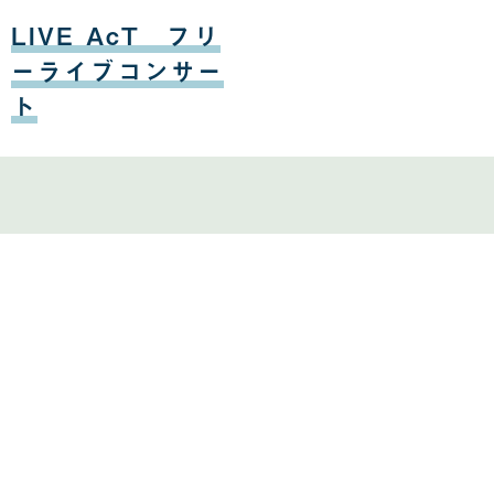
日
08
月
LIVE AcT フリ
16
日
ーライブコンサー
ト