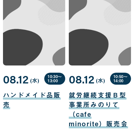
08.12
08.12
10:30〜
10:50〜
(水
曜
)
(水
曜
)
13:00
14:00
日
日
08
08
月
月
ハンドメイド品販
就労継続支援Ｂ型
12
12
日
日
売
事業所みのりて
（cafe
minorite）販売会