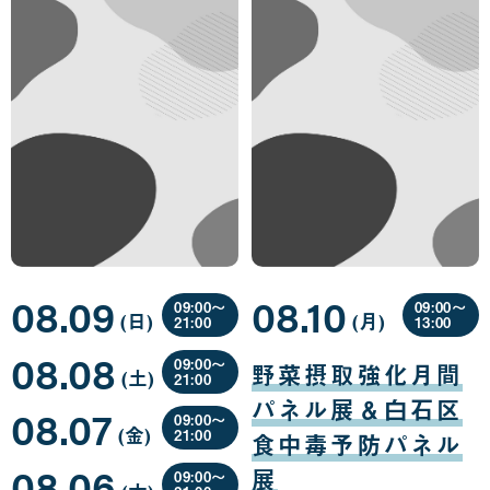
08.09
08.10
09:00〜
09:00〜
(日
曜
)
(月
曜
)
21:00
13:00
日
日
08
08
08.08
月
月
09:00〜
野菜摂取強化月間
(土
曜
)
09
10
21:00
日
日
日
08
パネル展＆白石区
08.07
月
09:00〜
(金
曜
)
08
21:00
食中毒予防パネル
日
日
08
08.06
月
展
09:00〜