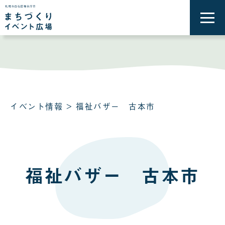
メ
ニ
ュ
ー
を
開
く
イベント情報
> 福祉バザー 古本市
福祉バザー 古本市