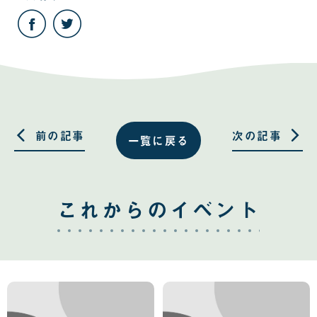
こ
こ
の
の
記
記
事
事
を
を
Facebook
Twitter
で
で
共
共
有
有
す
す
る
る
前の記事
次の記事
一覧に戻る
これからのイベント