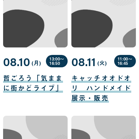
08.10
08.11
13:00〜
11:00〜
(月
曜
)
(火
曜
)
16:50
16:45
日
日
08
08
月
月
哲ごろう「気まま
キャッチオオドオ
10
11
日
日
に街かどライブ」
リ ハンドメイド
展示・販売