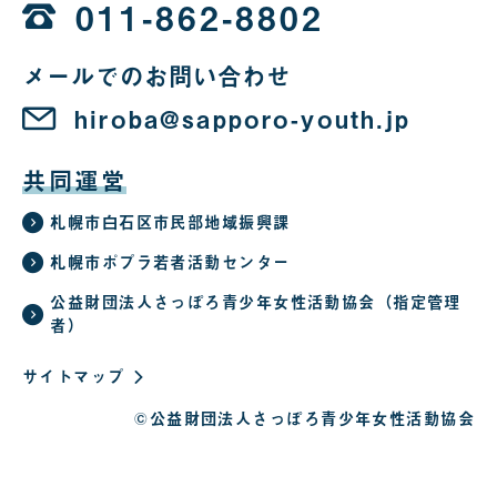
時
011-862-8802
か
メールでのお問い合わせ
ら
22
hiroba@sapporo-youth.jp
時
共同運営
札幌市白石区市民部地域振興課
札幌市ポプラ若者活動センター
公益財団法人さっぽろ青少年女性活動協会（指定管理
者）
サイトマップ
©公益財団法人さっぽろ青少年女性活動協会