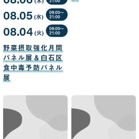
(木
曜
)
07
21:00
日
日
08
08.05
月
09:00〜
(水
曜
)
06
21:00
日
日
08
08.04
月
09:00〜
(火
曜
)
05
21:00
日
日
08
月
野菜摂取強化月間
04
日
パネル展＆白石区
食中毒予防パネル
展