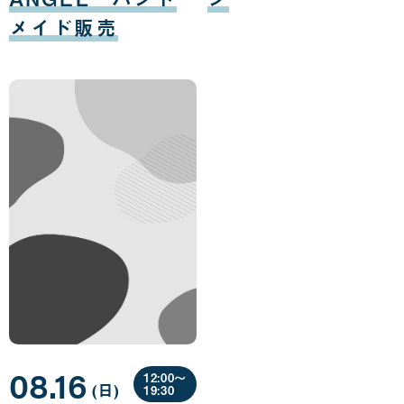
メイド販売
08.16
12:00〜
(日
曜
)
19:30