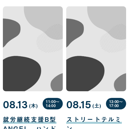
08.13
08.15
11:00〜
13:00〜
(木
曜
)
(土
曜
)
14:00
17:00
日
日
08
08
月
月
就労継続支援B型
ストリートテルミ
13
15
日
日
ANGEL ハンド
ン