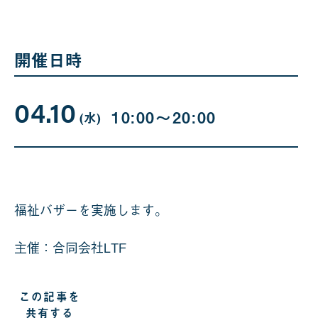
開催日時
04.10
04
曜
10:00〜20:00
日
(水
)
月
10
日
福祉バザーを実施します。
主催：合同会社LTF
この記事を
共有する