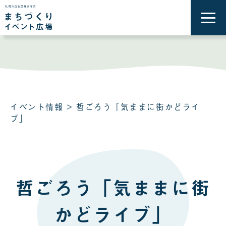
メ
ニ
ュ
ー
を
開
く
イベント情報
> 哲ごろう「気ままに街かどライ
ブ」
哲ごろう「気ままに街
かどライブ」