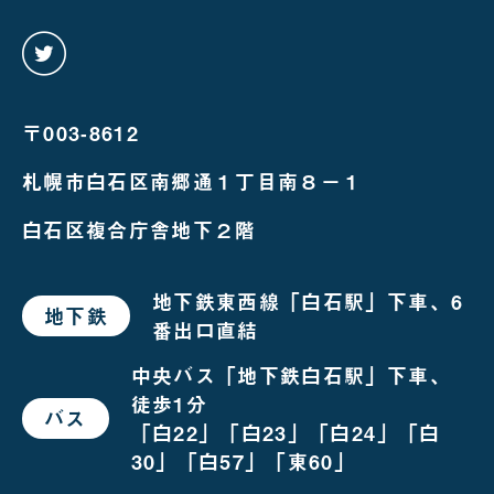
twitter
を
み
る
〒003-8612
札幌市白石区南郷通１丁目南８－１
白石区複合庁舎地下２階
地下鉄東西線「白石駅」下車、6
地下鉄
で
番出口直結
お
越
し
中央バス「地下鉄白石駅」下車、
の
徒歩1分
場
バス
で
合
「白22」「白23」「白24」「白
お
越
30」「白57」「東60」
し
の