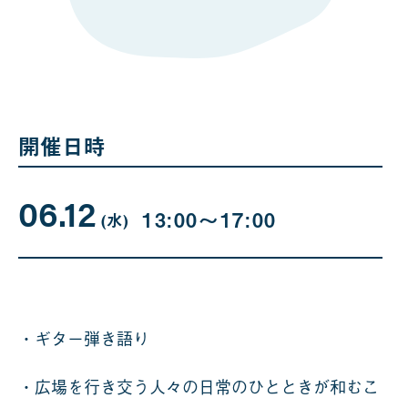
開催日時
06.12
06
曜
13:00〜17:00
日
(水
)
月
12
日
・ギター弾き語り
・広場を行き交う人々の日常のひとときが和むこ