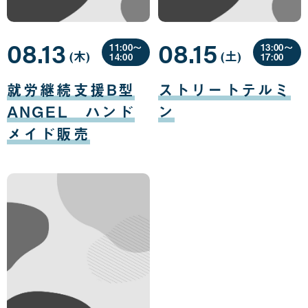
08.13
08.15
11:00〜
13:00〜
(木
曜
)
(土
曜
)
14:00
17:00
日
日
08
08
月
月
就労継続支援B型
ストリートテルミ
13
15
日
日
ANGEL ハンド
ン
メイド販売