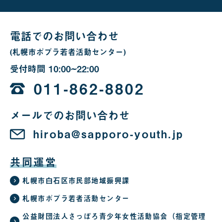
場
合
電話でのお問い合わせ
(札幌市ポプラ若者活動センター)
受付時間
10:00~22:00
10
時
011-862-8802
か
メールでのお問い合わせ
ら
22
hiroba@sapporo-youth.jp
時
共同運営
札幌市白石区市民部地域振興課
札幌市ポプラ若者活動センター
公益財団法人さっぽろ青少年女性活動協会（指定管理