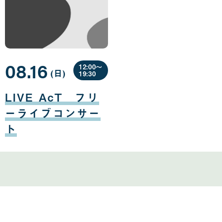
08.16
12:00〜
(日
曜
)
19:30
日
08
月
LIVE AcT フリ
16
日
ーライブコンサー
ト