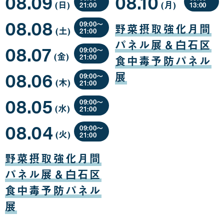
08.09
08.10
(日
曜
)
(月
曜
)
21:00
13:00
日
日
08
08
08.08
月
月
09:00〜
野菜摂取強化月間
(土
曜
)
09
10
21:00
日
日
日
08
パネル展＆白石区
08.07
月
09:00〜
(金
曜
)
08
21:00
食中毒予防パネル
日
日
08
08.06
月
展
09:00〜
(木
曜
)
07
21:00
日
日
08
08.05
月
09:00〜
(水
曜
)
06
21:00
日
日
08
08.04
月
09:00〜
(火
曜
)
05
21:00
日
日
08
月
野菜摂取強化月間
04
日
パネル展＆白石区
食中毒予防パネル
展