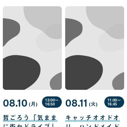
08.10
08.11
13:00〜
11:00〜
(月
曜
)
(火
曜
)
16:50
16:45
日
日
08
08
月
月
哲ごろう「気まま
キャッチオオドオ
10
11
日
日
に街かどライブ」
リ ハンドメイド