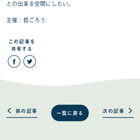
との出来る空間にしたい。
主催：哲ごろう
この記事を
共有する
こ
こ
の
の
記
記
事
事
を
を
Facebook
Twitter
で
で
共
共
有
有
す
す
る
る
前の記事
次の記事
一覧に戻る