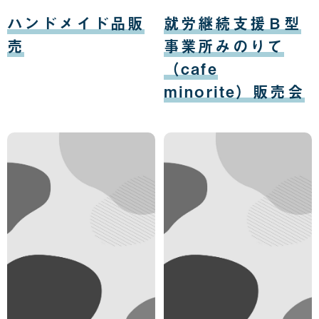
日
日
08
08
月
月
ハンドメイド品販
就労継続支援Ｂ型
12
12
日
日
売
事業所みのりて
（cafe
minorite）販売会