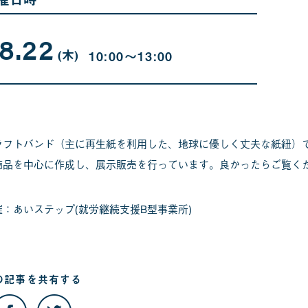
8.22
08
曜
月
日
(木
)
10:00〜13:00
22
日
ラフトバンド（主に再生紙を利用した、地球に優しく丈夫な紙紐）
商品を中心に作成し、展示販売を行っています。良かったらご覧く
催：あいステップ(就労継続支援B型事業所)
の記事を
共有する
こ
こ