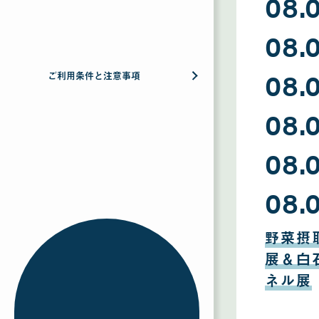
08.
08
08.
月
09
日
08
08.
月
ご利用条件と注意事項
08
日
08
08.
月
07
日
08
08.
月
06
日
08
08.
月
05
日
08
月
野菜摂
04
日
展＆白
ネル展