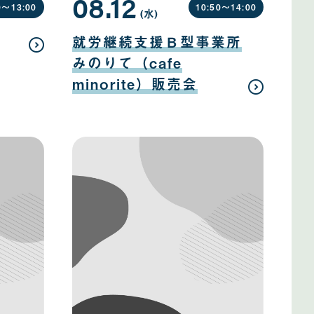
08.12
0〜
13:00
10:50〜
14:00
(水
曜
)
日
08
月
就労継続支援Ｂ型事業所
12
日
みのりて（cafe
minorite）販売会