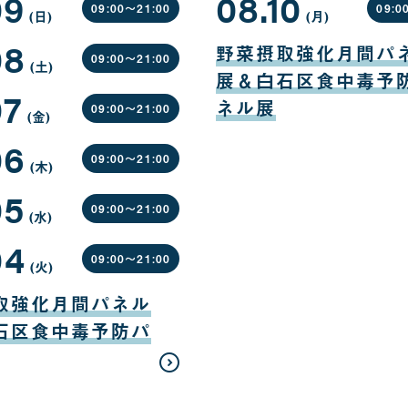
09
08.10
09:00〜
21:00
09:0
(日
曜
)
(月
曜
)
日
日
08
08
月
野菜摂取強化月間パ
10
09:00〜
21:00
(土
曜
)
日
展＆白石区食中毒予
日
07
ネル展
09:00〜
21:00
(金
曜
)
日
06
09:00〜
21:00
(木
曜
)
日
05
09:00〜
21:00
(水
曜
)
日
04
09:00〜
21:00
(火
曜
)
日
取強化月間パネル
石区食中毒予防パ