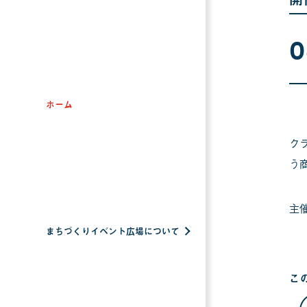
0
ホーム
ク
う
主
まちづくりイベント広場について
こ