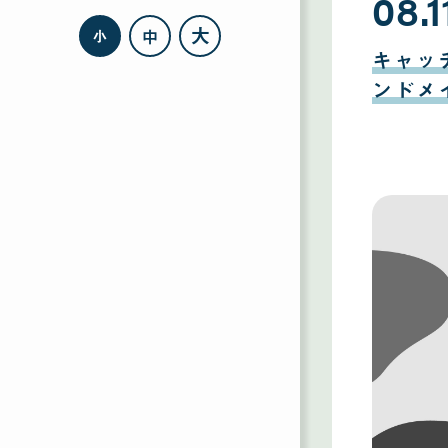
08.1
大
中
小
08
月
キャッ
11
日
ンドメ