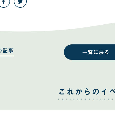
の
の
記
記
事
事
を
を
Facebook
Twitter
で
で
共
共
有
有
す
す
る
る
の記事
一覧に戻る
これからのイ