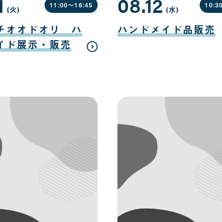
1
08.12
11:00〜
16:45
10:3
(火
曜
)
(水
曜
)
日
日
08
月
チオオドオリ ハ
ハンドメイド品販売
12
日
イド展示・販売