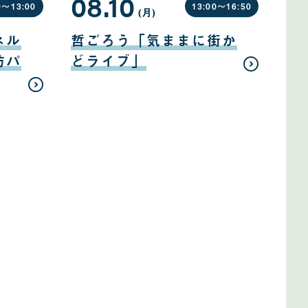
08.10
0〜
13:00
13:00〜
16:50
(月
曜
)
日
08
月
ネル
哲ごろう「気ままに街か
10
日
防パ
どライブ」