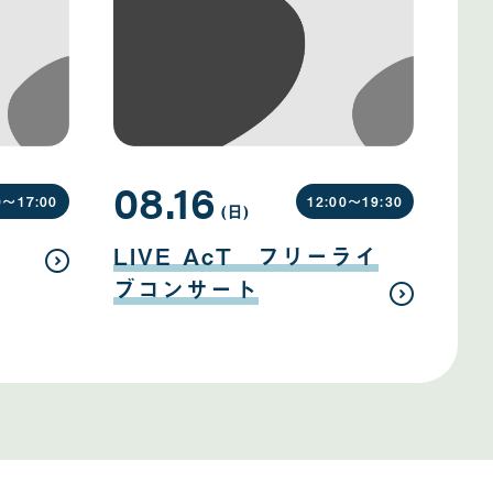
08.16
0〜
17:00
12:00〜
19:30
(日
曜
)
日
08
月
LIVE AcT フリーライ
16
日
ブコンサート