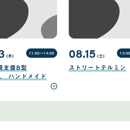
3
08.15
11:00〜
14:00
13:0
(木
曜
)
(土
曜
)
日
日
08
月
続支援B型
ストリートテルミン
15
日
EL ハンドメイド