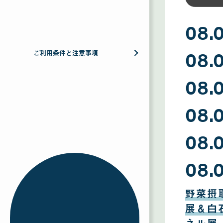
08.
08
08.
月
ご利用条件と注意事項
09
日
08
08.
月
08
日
08
08.
月
07
日
08
08.
月
06
日
08
08.
月
05
日
08
月
野菜摂
04
日
展＆白