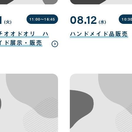
1
08.12
11:00〜
16:45
10:3
(火
曜
)
(水
曜
)
日
日
08
月
チオオドオリ ハ
ハンドメイド品販売
12
日
イド展示・販売