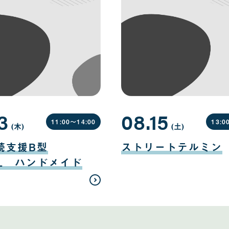
3
08.15
11:00〜
14:00
13:0
(木
曜
)
(土
曜
)
日
日
08
月
続支援B型
ストリートテルミン
15
日
EL ハンドメイド