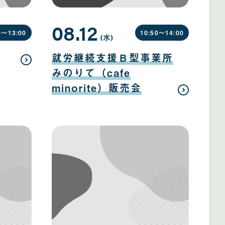
08.12
0〜
13:00
10:50〜
14:00
(水
曜
)
日
08
月
就労継続支援Ｂ型事業所
12
日
みのりて（cafe
minorite）販売会