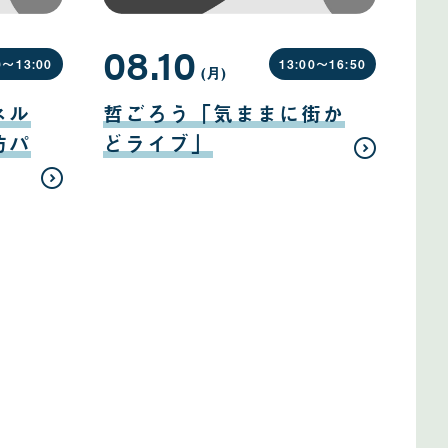
08.10
0〜
13:00
13:00〜
16:50
(月
曜
)
日
08
月
ネル
哲ごろう「気ままに街か
10
日
防パ
どライブ」