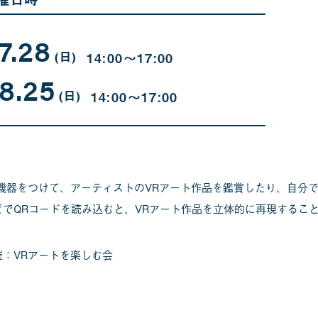
7.28
07
曜
月
日
(日
)
14:00〜17:00
28
8.25
日
08
曜
月
日
(日
)
14:00〜17:00
25
日
R機器をつけて、アーティストのVRアート作品を鑑賞したり、自分
どでQRコードを読み込むと、VRアート作品を立体的に再現するこ
催：VRアートを楽しむ会