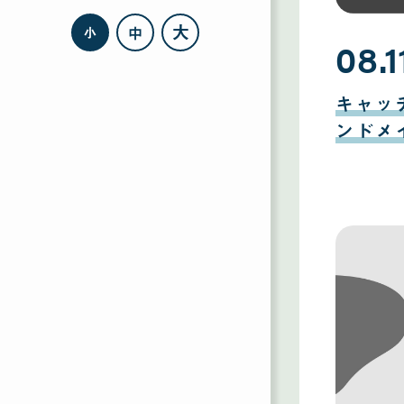
大
中
小
08.1
08
月
キャッ
11
日
ンドメ