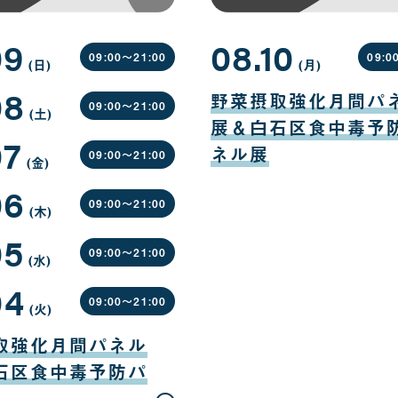
09
08.10
09:00〜
21:00
09:0
(日
曜
)
(月
曜
)
日
日
08
08
月
野菜摂取強化月間パ
10
09:00〜
21:00
(土
曜
)
日
展＆白石区食中毒予
日
07
ネル展
09:00〜
21:00
(金
曜
)
日
06
09:00〜
21:00
(木
曜
)
日
05
09:00〜
21:00
(水
曜
)
日
04
09:00〜
21:00
(火
曜
)
日
取強化月間パネル
石区食中毒予防パ