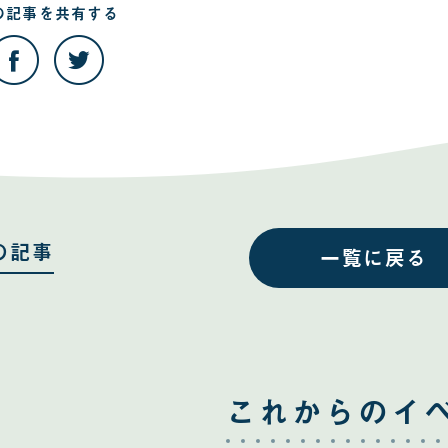
の記事を
共有する
こ
こ
の
の
記
記
事
事
を
を
Facebook
Twitter
で
で
共
共
有
有
す
す
る
る
の記事
一覧に戻る
これからのイ