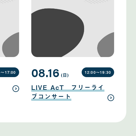
08.16
0〜
17:00
12:00〜
19:30
(日
曜
)
日
08
月
LIVE AcT フリーライ
16
日
ブコンサート