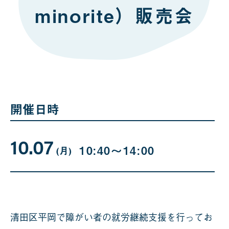
minorite）販売会
開催日時
10.07
10
曜
10:40〜14:00
日
(月
)
月
07
日
清田区平岡で障がい者の就労継続支援を行ってお