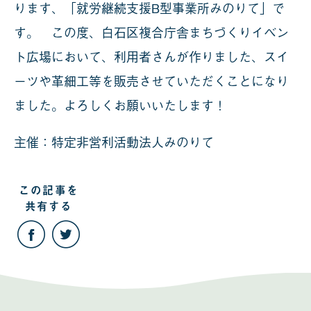
ります、「就労継続支援B型事業所みのりて」で
す。 この度、白石区複合庁舎まちづくりイベン
ト広場において、利用者さんが作りました、スイ
ーツや革細工等を販売させていただくことになり
ました。よろしくお願いいたします！
主催：特定非営利活動法人みのりて
この記事を
共有する
こ
こ
の
の
記
記
事
事
を
を
Facebook
Twitter
で
で
共
共