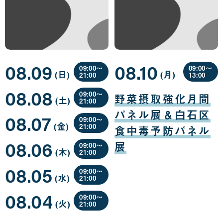
08.09
08.10
09:00〜
09:00〜
(日
曜
)
(月
曜
)
21:00
13:00
日
日
08
08
08.08
月
月
09:00〜
野菜摂取強化月間
(土
曜
)
09
10
21:00
日
日
日
08
パネル展＆白石区
08.07
月
09:00〜
(金
曜
)
08
21:00
食中毒予防パネル
日
日
08
08.06
月
展
09:00〜
(木
曜
)
07
21:00
日
日
08
08.05
月
09:00〜
(水
曜
)
06
21:00
日
日
08
08.04
月
09:00〜
(火
曜
)
05
21:00
日
日
08
月