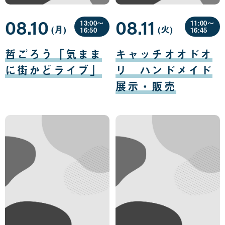
08.10
08.11
13:00〜
11:00〜
(月
曜
)
(火
曜
)
16:50
16:45
日
日
08
08
月
月
哲ごろう「気まま
キャッチオオドオ
10
11
日
日
に街かどライブ」
リ ハンドメイド
展示・販売