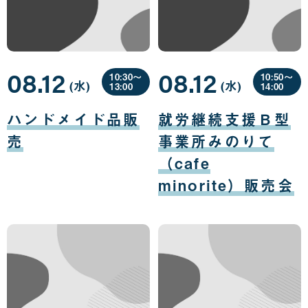
08.12
08.12
10:30〜
10:50〜
(水
曜
)
(水
曜
)
13:00
14:00
日
日
08
08
月
月
ハンドメイド品販
就労継続支援Ｂ型
12
12
日
日
売
事業所みのりて
（cafe
minorite）販売会