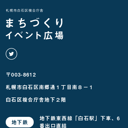
twitter
を
み
る
〒003-8612
札幌市白石区南郷通１丁目南８－１
白石区複合庁舎地下２階
地下鉄東西線「白石駅」下車、6
地下鉄
で
番出口直結
お