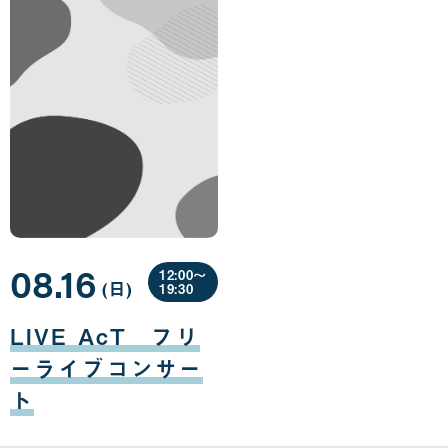
08.16
12:00〜
(日
曜
)
19:30
日
08
月
LIVE AcT フリ
16
日
ーライブコンサー
ト