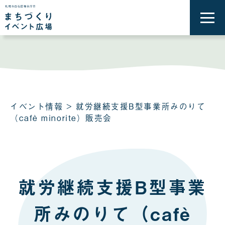
メ
ニ
ュ
ー
を
開
く
イベント情報
> 就労継続支援B型事業所みのりて
（cafè minorite）販売会
就労継続支援B型事業
所みのりて（cafè