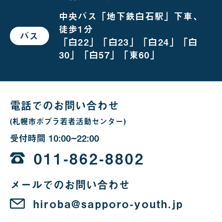
越
し
中央バス「地下鉄白石駅」下車、
の
徒歩1分
場
バス
で
合
「白22」「白23」「白24」「白
お
越
30」「白57」「東60」
し
の
場
合
電話でのお問い合わせ
(札幌市ポプラ若者活動センター)
受付時間
10:00~22:00
10
時
011-862-8802
か
メールでのお問い合わせ
ら
22
hiroba@sapporo-youth.jp
時