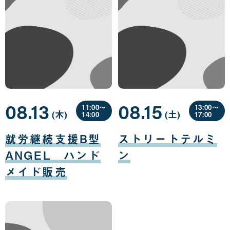
08.13
08.15
11:00〜
13:00〜
(木
曜
)
(土
曜
)
14:00
17:00
日
日
08
08
月
月
就労継続支援B型
ストリートテルミ
13
15
日
日
ANGEL ハンド
ン
メイド販売