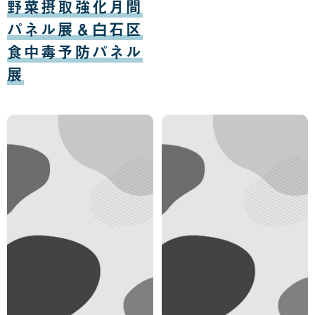
野菜摂取強化月間
04
日
パネル展＆白石区
食中毒予防パネル
展