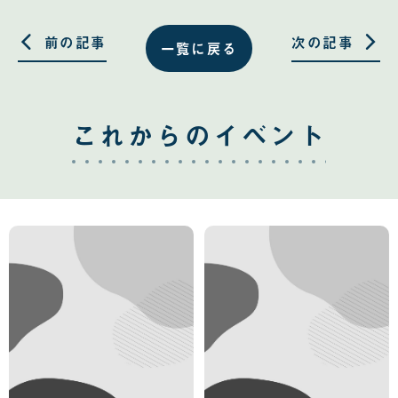
有
有
す
す
る
る
前の記事
次の記事
一覧に戻る
これからのイベント