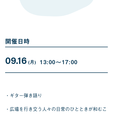
開催日時
09.16
09
曜
13:00〜17:00
日
(月
)
月
16
日
・ギター弾き語り
・広場を行き交う人々の日常のひとときが和むこ