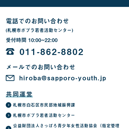
場
合
電話でのお問い合わせ
(札幌市ポプラ若者活動センター)
受付時間
10:00~22:00
10
時
011-862-8802
か
メールでのお問い合わせ
ら
22
hiroba@sapporo-youth.jp
時
共同運営
札幌市白石区市民部地域振興課
札幌市ポプラ若者活動センター
公益財団法人さっぽろ青少年女性活動協会（指定管理