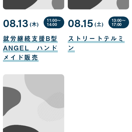
08.13
08.15
11:00〜
13:00〜
(木
曜
)
(土
曜
)
14:00
17:00
日
日
08
08
月
月
就労継続支援B型
ストリートテルミ
13
15
日
日
ANGEL ハンド
ン
メイド販売