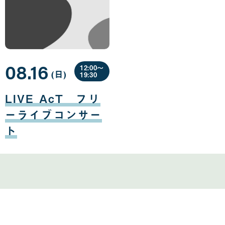
08.16
12:00〜
(日
曜
)
19:30
日
08
月
LIVE AcT フリ
16
日
ーライブコンサー
ト