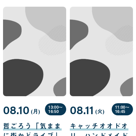
08.10
08.11
13:00〜
11:00〜
(月
曜
)
(火
曜
)
16:50
16:45
日
日
08
08
月
月
哲ごろう「気まま
キャッチオオドオ
10
11
日
日
に街かどライブ」
リ ハンドメイド