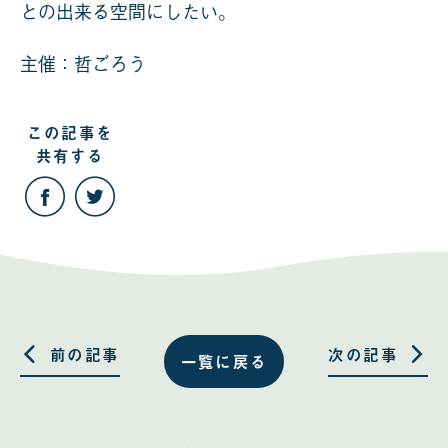
との出来る空間にしたい。
主催：哲ごろう
この記事を
共有する
こ
こ
の
の
記
記
事
事
を
を
Facebook
Twitter
で
で
共
共
有
有
す
す
る
る
前の記事
次の記事
一覧に戻る