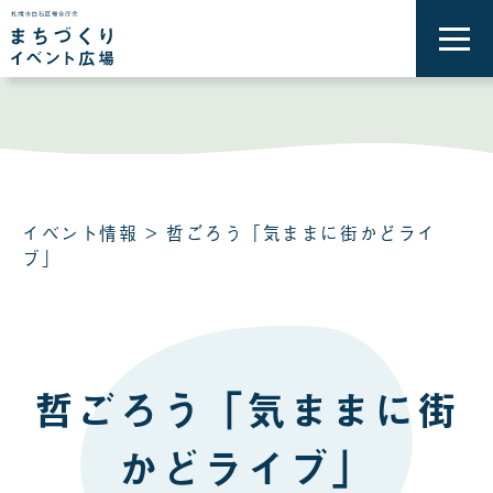
メ
ニ
ュ
ー
を
開
く
イベント情報
> 哲ごろう「気ままに街かどライ
ブ」
哲ごろう「気ままに街
かどライブ」