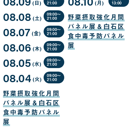
08.09
08.10
(日
曜
)
(月
曜
)
21:00
13:00
日
日
08
08
08.08
月
月
09:00〜
野菜摂取強化月間
(土
曜
)
09
10
21:00
日
日
日
08
パネル展＆白石区
08.07
月
09:00〜
(金
曜
)
08
21:00
食中毒予防パネル
日
日
08
08.06
月
展
09:00〜
(木
曜
)
07
21:00
日
日
08
08.05
月
09:00〜
(水
曜
)
06
21:00
日
日
08
08.04
月
09:00〜
(火
曜
)
05
21:00
日
日
08
月
野菜摂取強化月間
04
日
パネル展＆白石区
食中毒予防パネル
展