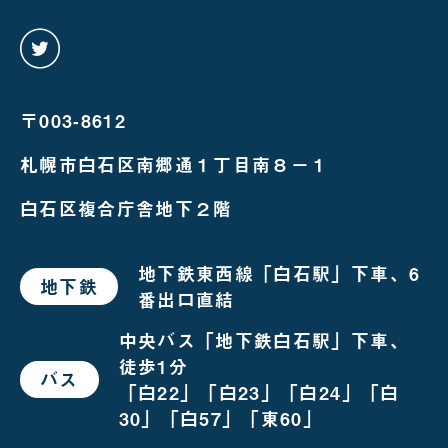
twitter
を
み
る
〒003-8612
札幌市白石区南郷通１丁目南８－１
白石区複合庁舎地下２階
地下鉄東西線「白石駅」下車、6
地下鉄
で
番出口直結
お
越
し
中央バス「地下鉄白石駅」下車、
の
徒歩1分
場
バス
で
合
「白22」「白23」「白24」「白
お
越
30」「白57」「東60」
し
の