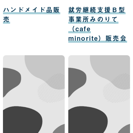
日
日
08
08
月
月
ハンドメイド品販
就労継続支援Ｂ型
12
12
日
日
売
事業所みのりて
（cafe
minorite）販売会