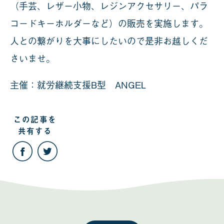
（手芸、レザー小物、レジンアクセサリー、パラ
コードキーホルダーなど）の販売を実施します。
人との繋がりを大事にしたいので是非お越しくだ
さいませ。
主催：就労継続支援B型 ANGEL
この記事を
共有する
こ
こ
の
の
記
記
事
事
を
を
Facebook
Twitter
で
で
共
共
有
有
す
す