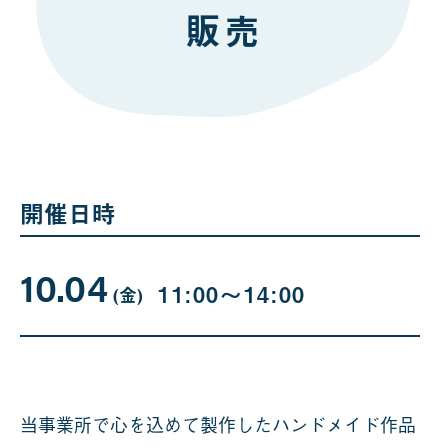
販売
開催日時
10.04
10
曜
11:00〜14:00
日
(金
)
月
04
日
当事業所で心を込めて製作したハンドメイド作品