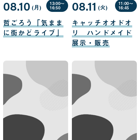
08.10
08.11
13:00〜
11:00〜
(月
曜
)
(火
曜
)
16:50
16:45
日
日
08
08
月
月
哲ごろう「気まま
キャッチオオドオ
10
11
日
日
に街かどライブ」
リ ハンドメイド
展示・販売