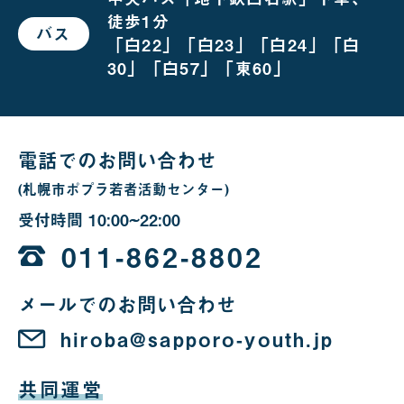
の
徒歩1分
場
バス
で
合
「白22」「白23」「白24」「白
お
越
30」「白57」「東60」
し
の
場
合
電話でのお問い合わせ
(札幌市ポプラ若者活動センター)
受付時間
10:00~22:00
10
時
011-862-8802
か
メールでのお問い合わせ
ら
22
hiroba@sapporo-youth.jp
時
共同運営