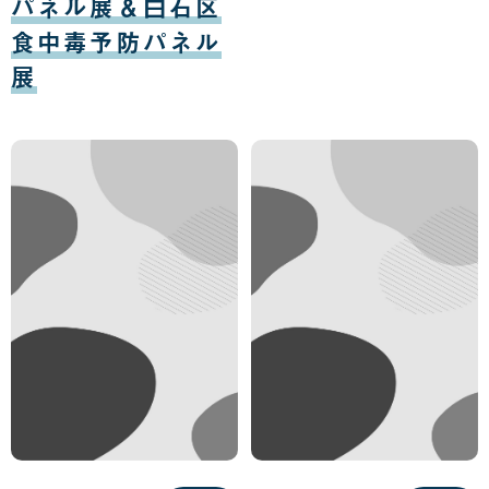
パネル展＆白石区
食中毒予防パネル
展