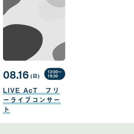
08.16
12:00〜
(日
曜
)
19:30
日
08
月
LIVE AcT フリ
16
日
ーライブコンサー
ト