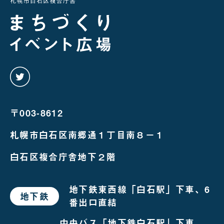
twitter
を
み
る
〒003-8612
札幌市白石区南郷通１丁目南８－１
白石区複合庁舎地下２階
地下鉄東西線「白石駅」下車、6
地下鉄
で
番出口直結
お
越
し
中央バス「地下鉄白石駅」下車、