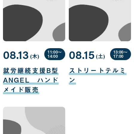
08.13
08.15
11:00〜
13:00〜
(木
曜
)
(土
曜
)
14:00
17:00
日
日
08
08
月
月
就労継続支援B型
ストリートテルミ
13
15
日
日
ANGEL ハンド
ン
メイド販売