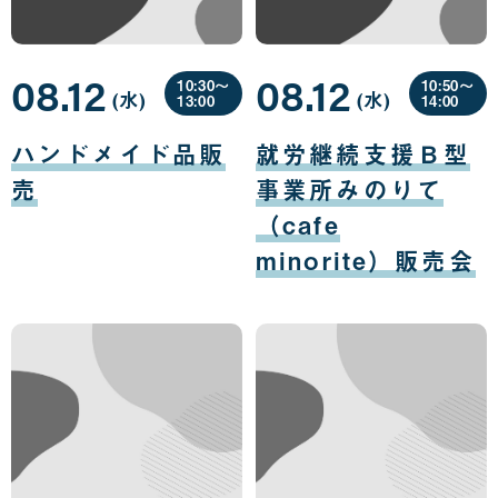
08.12
08.12
10:30〜
10:50〜
(水
曜
)
(水
曜
)
13:00
14:00
日
日
08
08
月
月
ハンドメイド品販
就労継続支援Ｂ型
12
12
日
日
売
事業所みのりて
（cafe
minorite）販売会