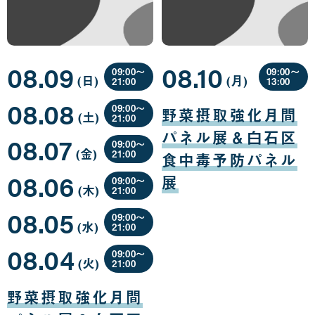
08.09
08.10
09:00〜
09:00〜
(日
曜
)
(月
曜
)
21:00
13:00
日
日
08
08
08.08
月
月
09:00〜
野菜摂取強化月間
(土
曜
)
09
10
21:00
日
日
日
08
パネル展＆白石区
08.07
月
09:00〜
(金
曜
)
08
21:00
食中毒予防パネル
日
日
08
08.06
月
展
09:00〜
(木
曜
)
07
21:00
日
日
08
08.05
月
09:00〜
(水
曜
)
06
21:00
日
日
08
08.04
月
09:00〜
(火
曜
)
05
21:00
日
日
08
月
野菜摂取強化月間
04
日