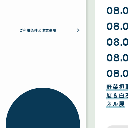
08
08.
月
09
日
08
08.
月
08
日
ご利用条件と注意事項
08
08.
月
07
日
08
08.
月
06
日
08
08.
月
05
日
08
月
野菜摂
04
日
展＆白
ネル展