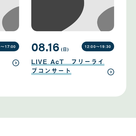
08.16
0〜
17:00
12:00〜
19:30
(日
曜
)
日
08
月
LIVE AcT フリーライ
16
日
ブコンサート