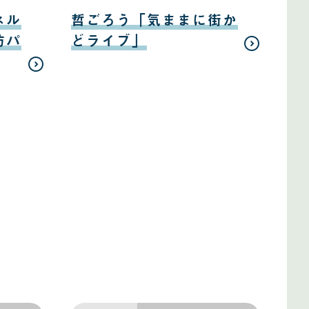
日
08
月
ネル
哲ごろう「気ままに街か
10
日
防パ
どライブ」