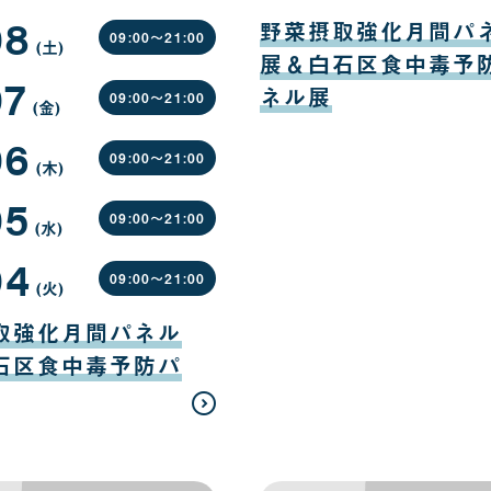
日
日
08
08
月
野菜摂取強化月間パ
10
09:00〜
21:00
(土
曜
)
日
展＆白石区食中毒予
日
07
ネル展
09:00〜
21:00
(金
曜
)
日
06
09:00〜
21:00
(木
曜
)
日
05
09:00〜
21:00
(水
曜
)
日
04
09:00〜
21:00
(火
曜
)
日
取強化月間パネル
石区食中毒予防パ