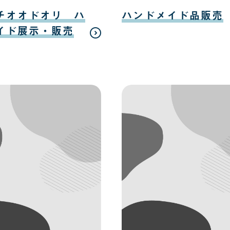
日
日
08
月
チオオドオリ ハ
ハンドメイド品販売
12
日
イド展示・販売