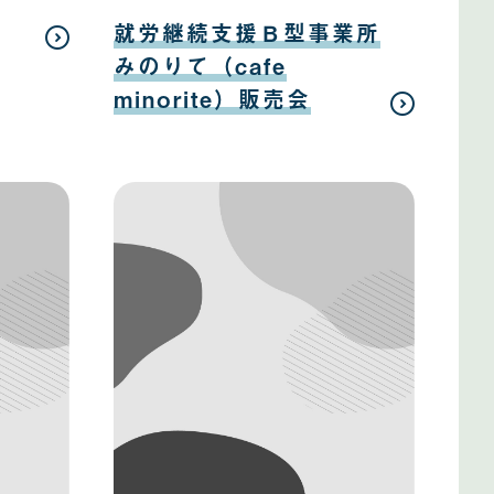
日
08
月
就労継続支援Ｂ型事業所
12
日
みのりて（cafe
minorite）販売会