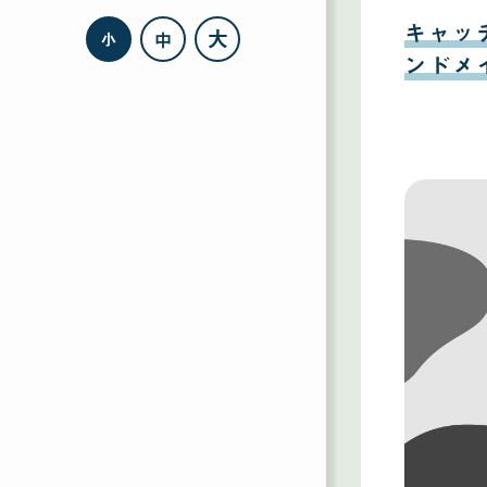
08
月
キャッ
大
中
小
11
日
ンドメ