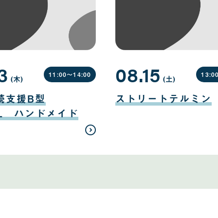
3
08.15
11:00〜
14:00
13:0
(木
曜
)
(土
曜
)
日
日
08
月
続支援B型
ストリートテルミン
15
日
EL ハンドメイド