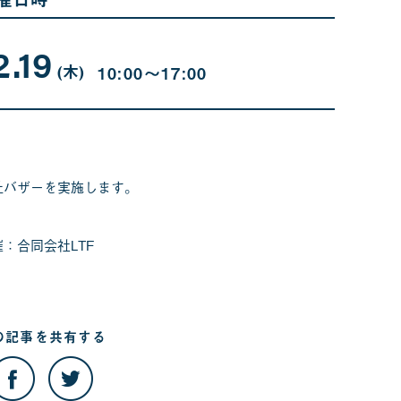
2.19
12
曜
月
日
(木
)
10:00〜17:00
19
日
祉バザーを実施します。
催：合同会社LTF
の記事を
共有する
こ
こ
の
の
記
記