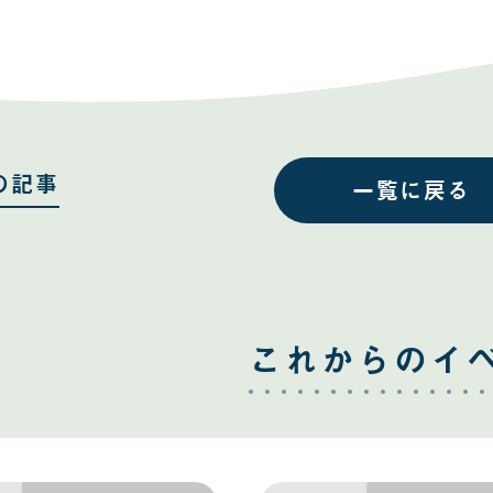
事
事
を
を
Facebook
Twitter
で
で
共
共
有
有
す
す
る
る
の記事
一覧に戻る
これからのイ