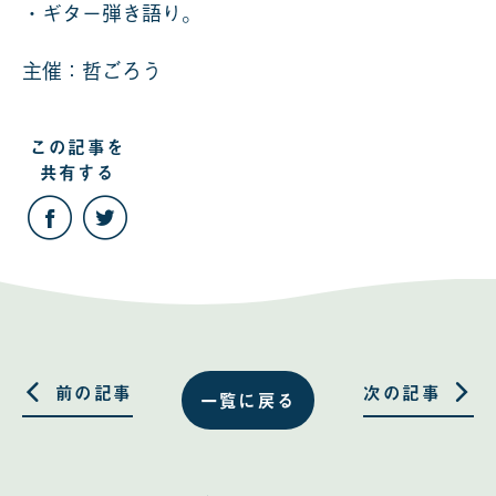
・ギター弾き語り。
主催：哲ごろう
この記事を
共有する
こ
こ
の
の
記
記
事
事
を
を
Facebook
Twitter
で
で
共
共
有
有
す
す
る
る
前の記事
次の記事
一覧に戻る