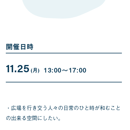
開催日時
11.25
11
曜
13:00〜17:00
日
(月
)
月
25
日
・広場を行き交う人々の日常のひと時が和むこと
の出来る空間にしたい。