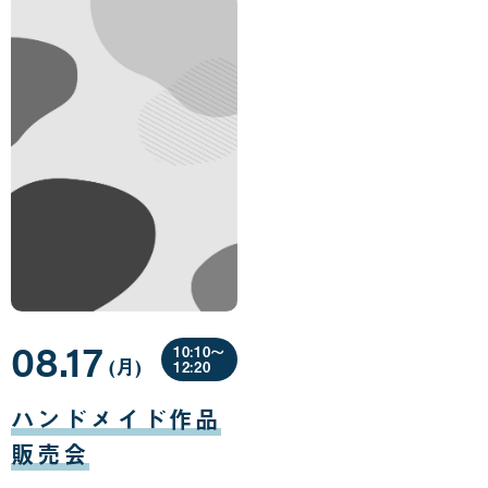
08.17
10:10〜
(月
曜
)
12:20
日
08
月
ハンドメイド作品
17
日
販売会