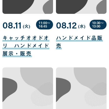
08.11
08.12
11:00〜
10:30〜
(火
曜
)
(水
曜
)
16:45
13:00
日
日
08
08
月
月
キャッチオオドオ
ハンドメイド品販
11
12
日
日
リ ハンドメイド
売
展示・販売