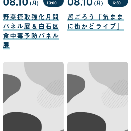
08.10
08.10
(月
曜
)
(月
曜
)
13:00
16:50
日
日
08
08
月
月
野菜摂取強化月間
哲ごろう「気まま
10
10
日
日
パネル展＆白石区
に街かどライブ」
食中毒予防パネル
展