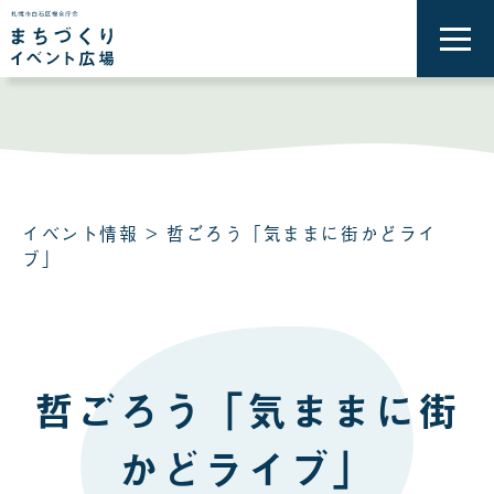
メ
ニ
ュ
ー
を
開
く
イベント情報
> 哲ごろう「気ままに街かどライ
ブ」
哲ごろう「気ままに街
かどライブ」