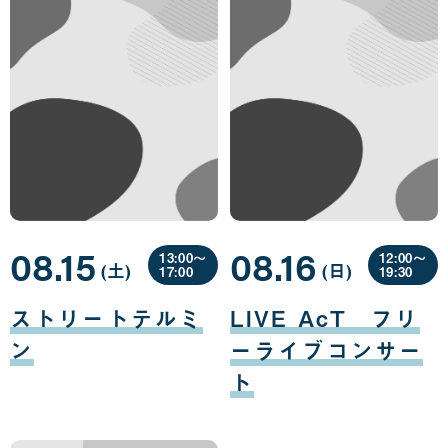
08.15
08.16
13:00〜
12:00〜
(土
曜
)
(日
曜
)
17:00
19:30
日
日
08
08
月
月
ストリートテルミ
LIVE AcT フリ
15
16
日
日
ン
ーライブコンサー
ト