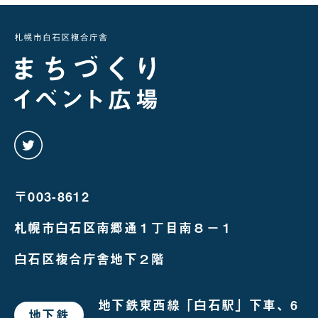
twitter
を
み
る
〒003-8612
札幌市白石区南郷通１丁目南８－１
白石区複合庁舎地下２階
地下鉄東西線「白石駅」下車、6
地下鉄
で