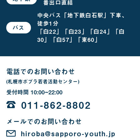
番出口直結
お
越
し
中央バス「地下鉄白石駅」下車、
の
徒歩1分
場
バス
で
合
「白22」「白23」「白24」「白
お
越
30」「白57」「東60」
し
の
場
合
電話でのお問い合わせ
(札幌市ポプラ若者活動センター)
受付時間
10:00~22:00
10
時
011-862-8802
か
メールでのお問い合わせ
ら
22
hiroba@sapporo-youth.jp