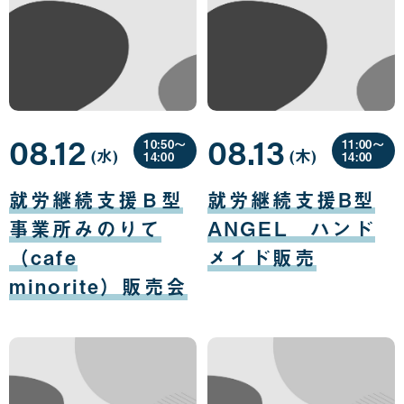
08.12
08.13
10:50〜
11:00〜
(水
曜
)
(木
曜
)
14:00
14:00
日
日
08
08
月
月
就労継続支援Ｂ型
就労継続支援B型
12
13
日
日
事業所みのりて
ANGEL ハンド
（cafe
メイド販売
minorite）販売会