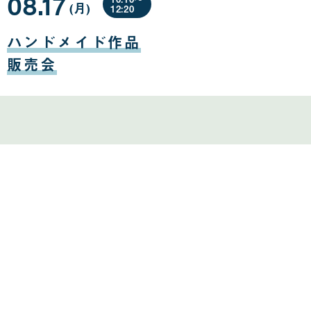
08.17
(月
曜
)
12:20
日
08
月
ハンドメイド作品
17
日
販売会