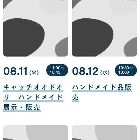
08.11
08.12
11:00〜
10:30〜
(火
曜
)
(水
曜
)
16:45
13:00
日
日
08
08
月
月
キャッチオオドオ
ハンドメイド品販
11
12
日
日
リ ハンドメイド
売
展示・販売