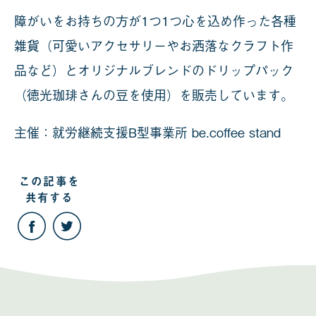
障がいをお持ちの方が1つ1つ心を込め作った各種
雑貨（可愛いアクセサリーやお洒落なクラフト作
品など）とオリジナルブレンドのドリップパック
（徳光珈琲さんの豆を使用）を販売しています。
主催：就労継続支援B型事業所 be.coffee stand
この記事を
共有する
こ
こ
の
の
記
記
事
事
を
を
Facebook
Twitter
で
で
共
共
有
有