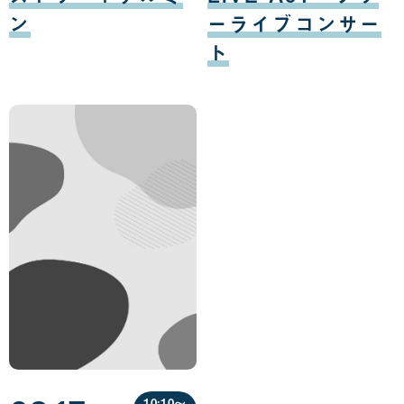
15
16
日
日
ン
ーライブコンサー
ト
10:10〜