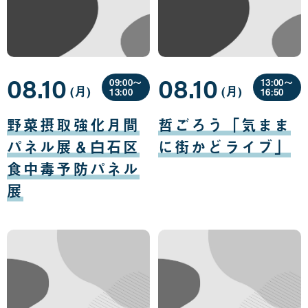
08.10
08.10
09:00〜
13:00〜
(月
曜
)
(月
曜
)
13:00
16:50
日
日
08
08
月
月
野菜摂取強化月間
哲ごろう「気まま
10
10
日
日
パネル展＆白石区
に街かどライブ」
食中毒予防パネル
展