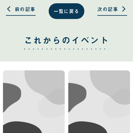
す
す
る
る
前の記事
次の記事
一覧に戻る
これからのイベント