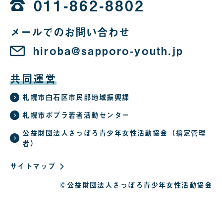
時
011-862-8802
か
メールでのお問い合わせ
ら
22
hiroba@sapporo-youth.jp
時
共同運営
札幌市白石区市民部地域振興課
札幌市ポプラ若者活動センター
公益財団法人さっぽろ青少年女性活動協会（指定管理
者）
サイトマップ
©公益財団法人さっぽろ青少年女性活動協会