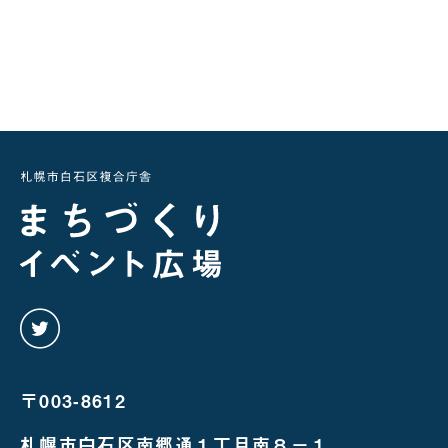
twitter
を
み
る
〒003-8612
札幌市白石区南郷通１丁目南８－１