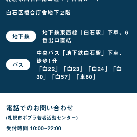
白石区複合庁舎地下２階
地下鉄東西線「白石駅」下車、6
地下鉄
で
番出口直結
お
越
し
中央バス「地下鉄白石駅」下車、
の
徒歩1分
場
バス
で
合
「白22」「白23」「白24」「白
お
越
30」「白57」「東60」
し
の
場
合
電話でのお問い合わせ
(札幌市ポプラ若者活動センター)
受付時間
10:00~22:00
10