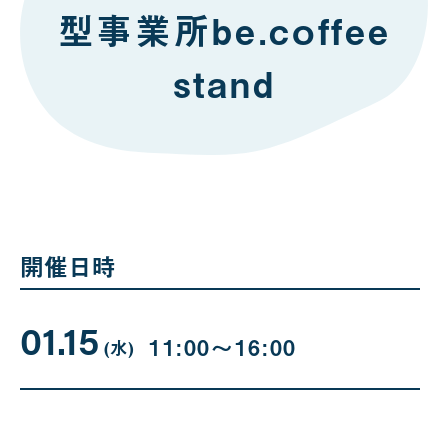
型事業所be.coffee
stand
開催日時
01.15
01
曜
11:00〜16:00
日
(水
)
月
15
日