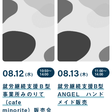
08.12
08.13
10:50〜
11:00〜
(水
曜
)
(木
曜
)
14:00
14:00
日
日
08
08
月
月
就労継続支援Ｂ型
就労継続支援B型
12
13
日
日
事業所みのりて
ANGEL ハンド
（cafe
メイド販売
minorite）販売会