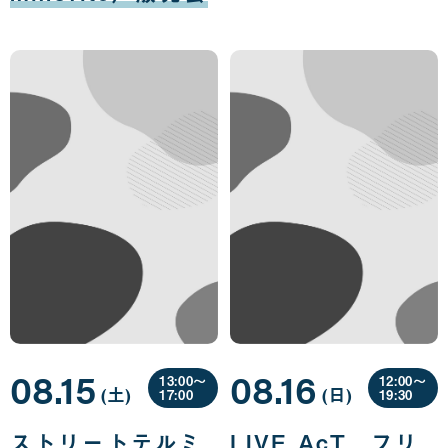
08.15
08.16
13:00〜
12:00〜
(土
曜
)
(日
曜
)
17:00
19:30
日
日
08
08
月
月
ストリートテルミ
LIVE AcT フリ