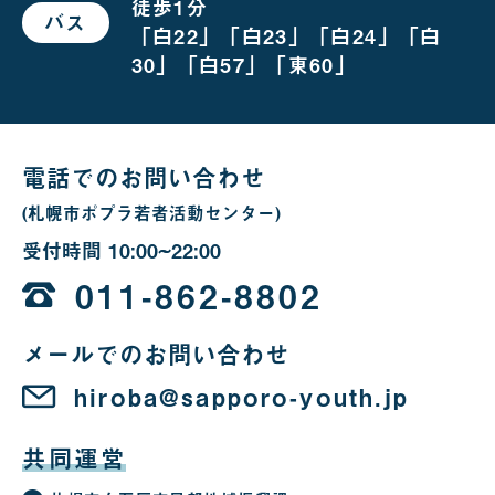
徒歩1分
場
バス
で
合
「白22」「白23」「白24」「白
お
越
30」「白57」「東60」
し
の
場
合
電話でのお問い合わせ
(札幌市ポプラ若者活動センター)
受付時間
10:00~22:00
10
時
011-862-8802
か
メールでのお問い合わせ
ら
22
hiroba@sapporo-youth.jp
時
共同運営