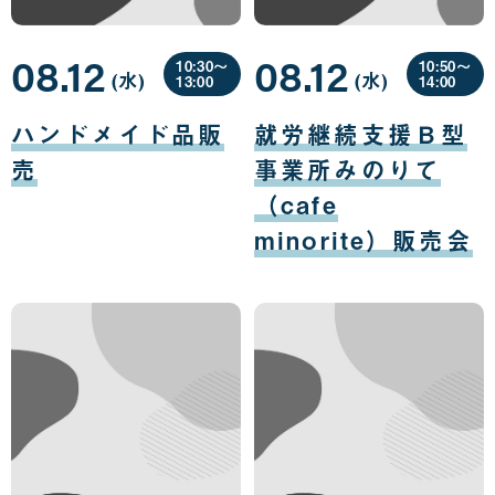
08.12
08.12
10:30〜
10:50〜
(水
曜
)
(水
曜
)
13:00
14:00
日
日
08
08
月
月
ハンドメイド品販
就労継続支援Ｂ型
12
12
日
日
売
事業所みのりて
（cafe
minorite）販売会