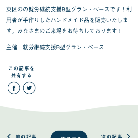
東区のの就労継続支援B型グラン・ベースです！利
用者が手作りしたハンドメイド品を販売いたしま
す。みなさまのご来場をお待ちしております！
主催：就労継続支援B型グラン・ベース
この記事を
共有する
こ
こ
の
の
記
記
事
事
を
を
Facebook
Twitter
で
で
共
共
有
有
す
す
る
る
前の記事
次の記事