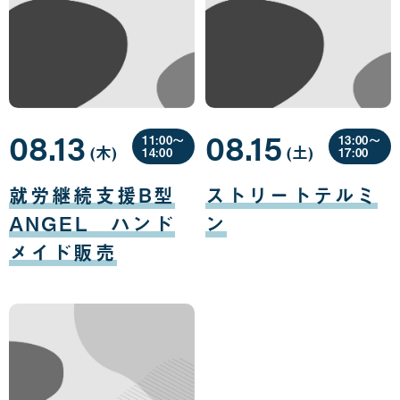
08.13
08.15
11:00〜
13:00〜
(木
曜
)
(土
曜
)
14:00
17:00
日
日
08
08
月
月
就労継続支援B型
ストリートテルミ
13
15
日
日
ANGEL ハンド
ン
メイド販売