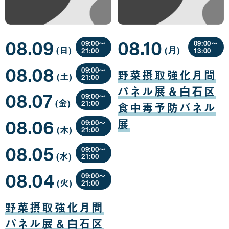
08.09
08.10
09:00〜
09:00〜
(日
曜
)
(月
曜
)
21:00
13:00
日
日
08
08
08.08
月
月
09:00〜
野菜摂取強化月間
(土
曜
)
09
10
21:00
日
日
日
08
パネル展＆白石区
08.07
月
09:00〜
(金
曜
)
08
21:00
食中毒予防パネル
日
日
08
08.06
月
展
09:00〜
(木
曜
)
07
21:00
日
日
08
08.05
月
09:00〜
(水
曜
)
06
21:00
日
日
08
08.04
月
09:00〜
(火
曜
)
05
21:00
日
日
08
月
野菜摂取強化月間
04
日
パネル展＆白石区