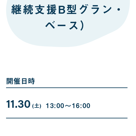
継続支援B型グラン・
ベース）
開催日時
11.30
11
曜
13:00〜16:00
日
(土
)
月
30
日