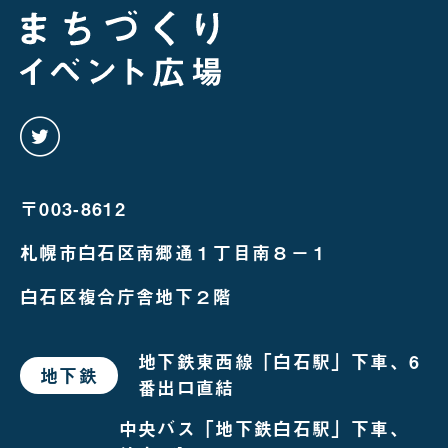
twitter
を
み
る
〒003-8612
札幌市白石区南郷通１丁目南８－１
白石区複合庁舎地下２階
地下鉄東西線「白石駅」下車、6
地下鉄
で
番出口直結
お
越
し
中央バス「地下鉄白石駅」下車、
の