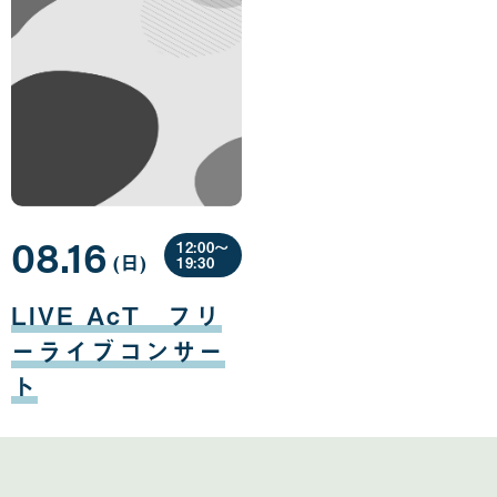
08.16
12:00〜
(日
曜
)
19:30
日
08
月
LIVE AcT フリ
16
日
ーライブコンサー
ト