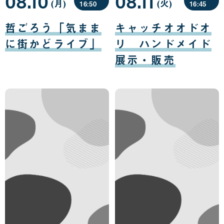
08.10
08.11
(月
曜
)
(火
曜
)
16:50
16:45
日
日
08
08
月
月
哲ごろう「気まま
キャッチオオドオ
10
11
日
日
に街かどライブ」
リ ハンドメイド
展示・販売