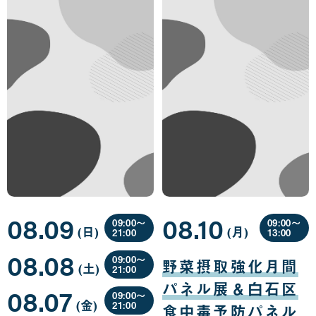
08.09
08.10
09:00〜
09:00〜
(日
曜
)
(月
曜
)
21:00
13:00
日
日
08
08
08.08
月
月
09:00〜
野菜摂取強化月間
(土
曜
)
09
10
21:00
日
日
日
08
パネル展＆白石区
08.07
月
09:00〜
(金
曜
)
08
21:00
食中毒予防パネル