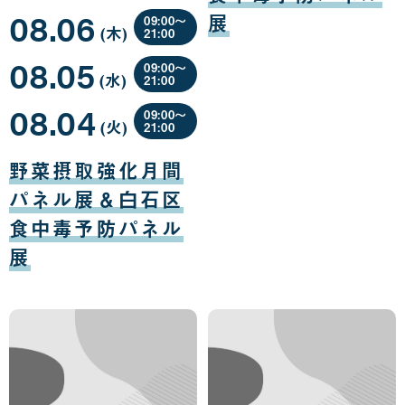
日
日
08
08.06
月
展
09:00〜
(木
曜
)
07
21:00
日
日
08
08.05
月
09:00〜
(水
曜
)
06
21:00
日
日
08
08.04
月
09:00〜
(火
曜
)
05
21:00
日
日
08
月
野菜摂取強化月間
04
日
パネル展＆白石区
食中毒予防パネル
展