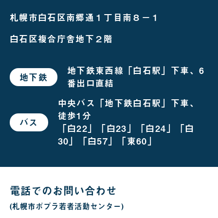
札幌市白石区南郷通１丁目南８－１
白石区複合庁舎地下２階
地下鉄東西線「白石駅」下車、6
地下鉄
で
番出口直結
お
越
し
中央バス「地下鉄白石駅」下車、
の
徒歩1分
場
バス
で
合
「白22」「白23」「白24」「白
お
越
30」「白57」「東60」
し
の
場
合
電話でのお問い合わせ
(札幌市ポプラ若者活動センター)