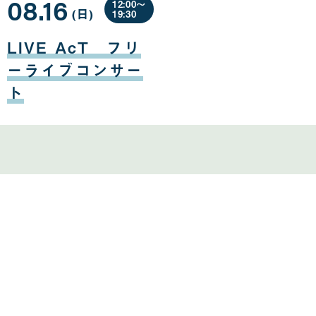
08.16
12:00〜
(日
曜
)
19:30
日
08
月
LIVE AcT フリ
16
日
ーライブコンサー
ト