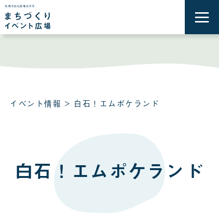
メ
ニ
ュ
ー
を
開
く
イベント情報
> 白石！エムポケランド
白石！エムポケランド