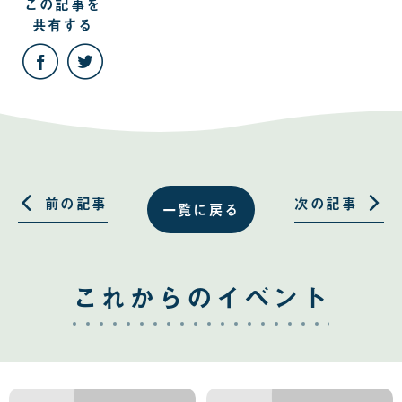
この記事を
共有する
こ
こ
の
の
記
記
事
事
を
を
Facebook
Twitter
で
で
共
共
有
有
す
す
る
る
前の記事
次の記事
一覧に戻る
これからのイベント