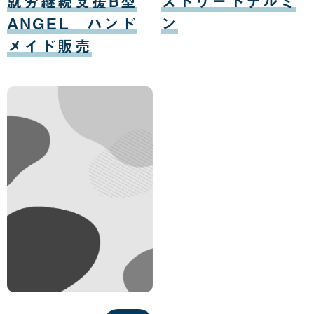
就労継続支援B型
ストリートテルミ
13
15
日
日
ANGEL ハンド
ン
メイド販売