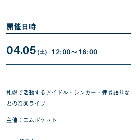
開催日時
04.05
04
曜
12:00〜16:00
日
(土
)
月
05
日
札幌で活動するアイドル・シンガー・弾き語りな
どの音楽ライブ
主催：エムポケット