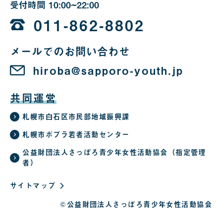
受付時間
10:00~22:00
10
時
011-862-8802
か
メールでのお問い合わせ
ら
22
hiroba@sapporo-youth.jp
時
共同運営
札幌市白石区市民部地域振興課
札幌市ポプラ若者活動センター
公益財団法人さっぽろ青少年女性活動協会（指定管理
者）
サイトマップ
©公益財団法人さっぽろ青少年女性活動協会