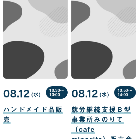
08.12
08.12
10:30〜
10:50〜
(水
曜
)
(水
曜
)
13:00
14:00
日
日
08
08
月
月
ハンドメイド品販
就労継続支援Ｂ型
12
12
日
日
売
事業所みのりて
（cafe
minorite）販売会