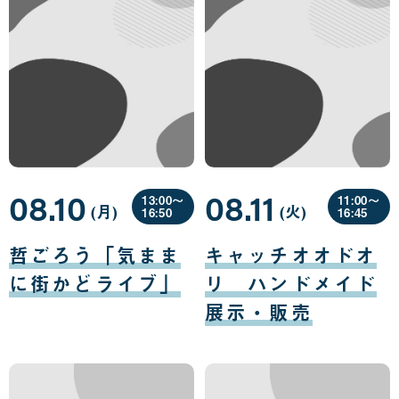
08.10
08.11
13:00〜
11:00〜
(月
曜
)
(火
曜
)
16:50
16:45
日
日
08
08
月
月
哲ごろう「気まま
キャッチオオドオ
10
11
日
日
に街かどライブ」
リ ハンドメイド
展示・販売