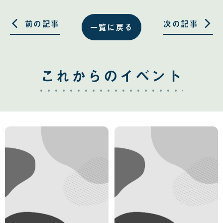
有
有
す
す
る
る
前の記事
次の記事
一覧に戻る
これからのイベント