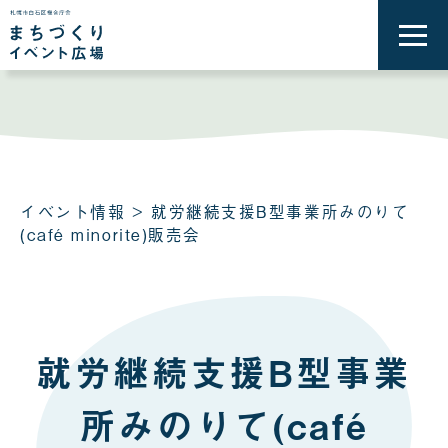
メ
ニ
ュ
ー
を
開
く
イベント情報
> 就労継続支援B型事業所みのりて
(café minorite)販売会
就労継続支援B型事業
所みのりて(café