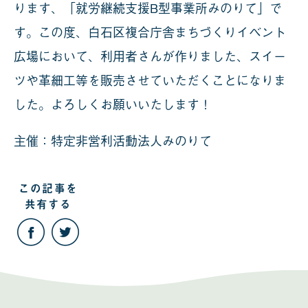
ります、「就労継続支援B型事業所みのりて」で
す。この度、白石区複合庁舎まちづくりイベント
広場において、利用者さんが作りました、スイー
ツや革細工等を販売させていただくことになりま
した。よろしくお願いいたします！
主催：特定非営利活動法人みのりて
この記事を
共有する
こ
こ
の
の
記
記
事
事
を
を
Facebook
Twitter
で
で
共
共