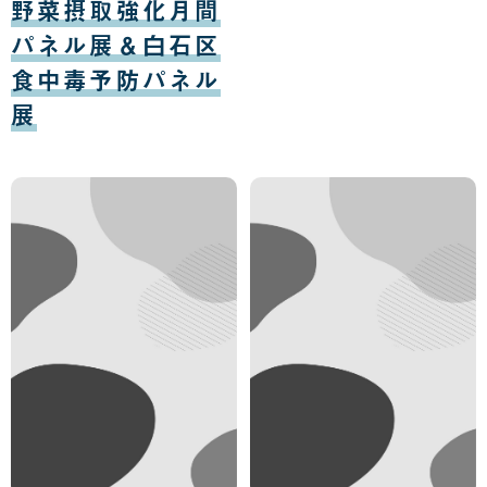
野菜摂取強化月間
04
日
パネル展＆白石区
食中毒予防パネル
展