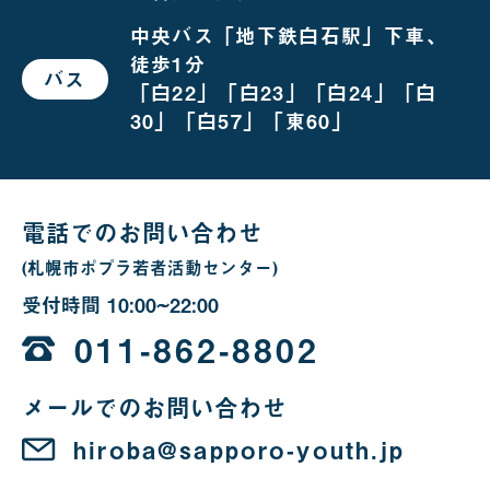
越
し
中央バス「地下鉄白石駅」下車、
の
徒歩1分
場
バス
で
合
「白22」「白23」「白24」「白
お
越
30」「白57」「東60」
し
の
場
合
電話でのお問い合わせ
(札幌市ポプラ若者活動センター)
受付時間
10:00~22:00
10
時
011-862-8802
か
メールでのお問い合わせ
ら
22
hiroba@sapporo-youth.jp
時