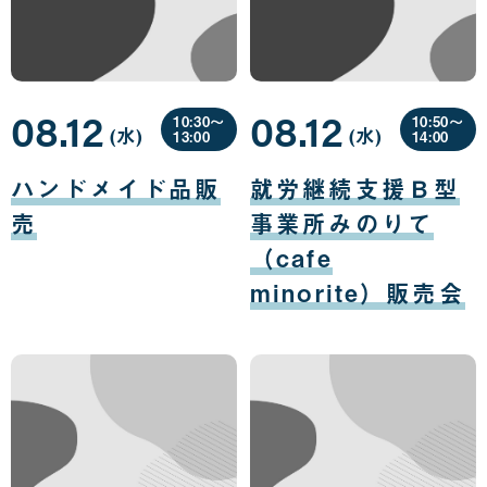
08.12
08.12
10:30〜
10:50〜
(水
曜
)
(水
曜
)
13:00
14:00
日
日
08
08
月
月
ハンドメイド品販
就労継続支援Ｂ型
12
12
日
日
売
事業所みのりて
（cafe
minorite）販売会