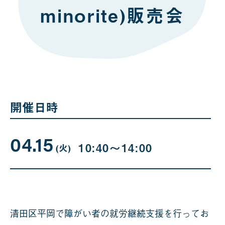
minorite)販売会
開催日時
04.15
04
曜
10:40〜14:00
日
(火
)
月
15
日
清田区平岡で障がい者の就労継続支援を行ってお