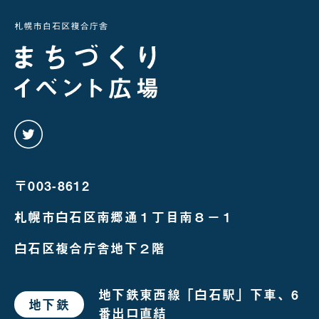
twitter
を
み
る
〒003-8612
札幌市白石区南郷通１丁目南８－１
白石区複合庁舎地下２階
地下鉄東西線「白石駅」下車、6
地下鉄
で
番出口直結
お