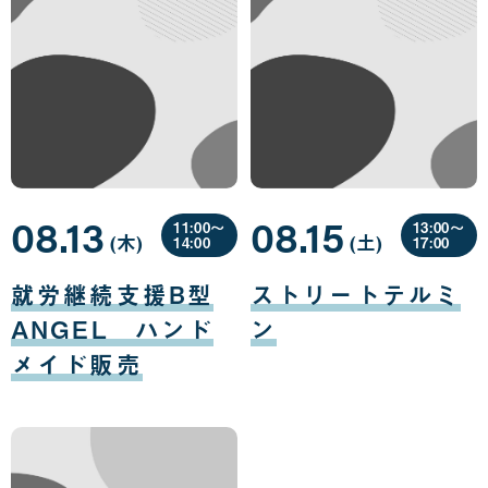
08.13
08.15
11:00〜
13:00〜
(木
曜
)
(土
曜
)
14:00
17:00
日
日
08
08
月
月
就労継続支援B型
ストリートテルミ
13
15
日
日
ANGEL ハンド
ン
メイド販売