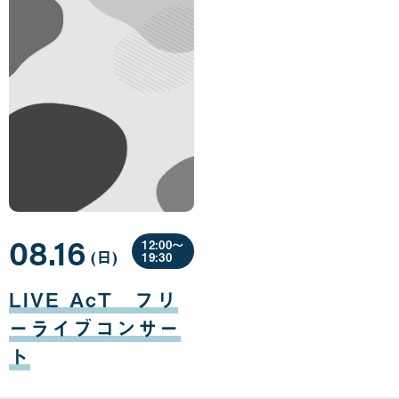
08.16
12:00〜
(日
曜
)
19:30
日
08
月
LIVE AcT フリ
16
日
ーライブコンサー
ト