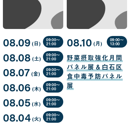
08.09
08.10
09:00〜
09:00〜
(日
曜
)
(月
曜
)
21:00
13:00
日
日
08
08
08.08
月
月
09:00〜
野菜摂取強化月間
(土
曜
)
09
10
21:00
日
日
日
08
パネル展＆白石区
08.07
月
09:00〜
(金
曜
)
08
21:00
食中毒予防パネル
日
日
08
08.06
月
展
09:00〜
(木
曜
)
07
21:00
日
日
08
08.05
月
09:00〜
(水
曜
)
06
21:00
日
日
08
08.04
月
09:00〜
(火
曜
)
05
21:00
日
日
08
月