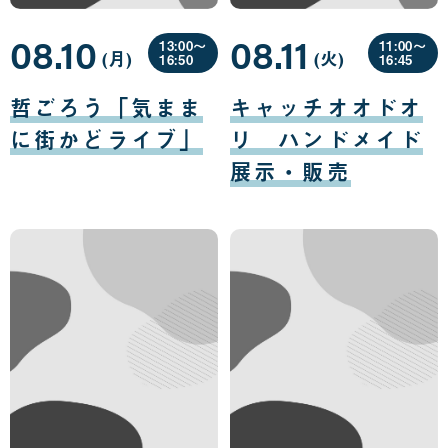
08.10
08.11
13:00〜
11:00〜
(月
曜
)
(火
曜
)
16:50
16:45
日
日
08
08
月
月
哲ごろう「気まま
キャッチオオドオ
10
11
日
日
に街かどライブ」
リ ハンドメイド
展示・販売