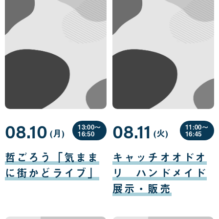
08.10
08.11
13:00〜
11:00〜
(月
曜
)
(火
曜
)
16:50
16:45
日
日
08
08
月
月
哲ごろう「気まま
キャッチオオドオ
10
11
日
日
に街かどライブ」
リ ハンドメイド
展示・販売