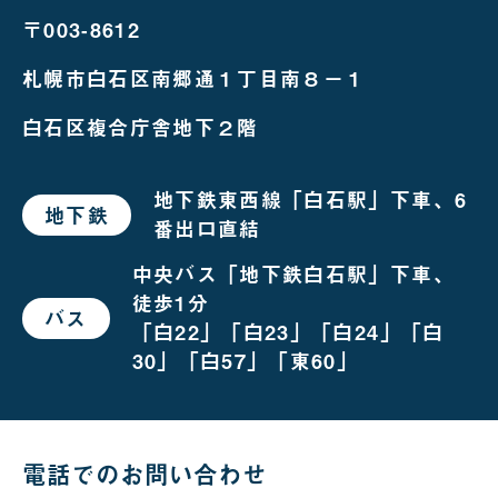
〒003-8612
札幌市白石区南郷通１丁目南８－１
白石区複合庁舎地下２階
地下鉄東西線「白石駅」下車、6
地下鉄
で
番出口直結
お
越
し
中央バス「地下鉄白石駅」下車、
の
徒歩1分
場
バス
で
合
「白22」「白23」「白24」「白
お
越
30」「白57」「東60」
し
の
場
合
電話でのお問い合わせ