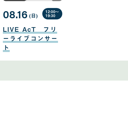
08.16
12:00〜
(日
曜
)
19:30
日
08
月
LIVE AcT フリ
16
日
ーライブコンサー
ト