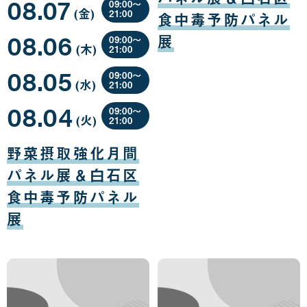
08.07
月
09:00〜
(金
曜
)
08
21:00
食中毒予防パネル
日
日
08
08.06
月
展
09:00〜
(木
曜
)
07
21:00
日
日
08
08.05
月
09:00〜
(水
曜
)
06
21:00
日
日
08
08.04
月
09:00〜
(火
曜
)
05
21:00
日
日
08
月
野菜摂取強化月間
04
日
パネル展＆白石区
食中毒予防パネル
展