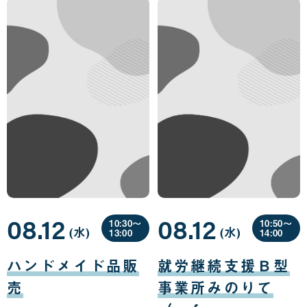
08.12
08.12
10:30〜
10:50〜
(水
曜
)
(水
曜
)
13:00
14:00
日
日
08
08
月
月
ハンドメイド品販
就労継続支援Ｂ型
12
12
日
日
売
事業所みのりて