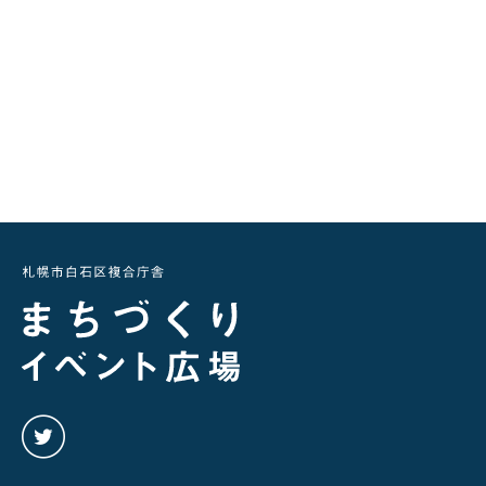
twitter
を
み
る