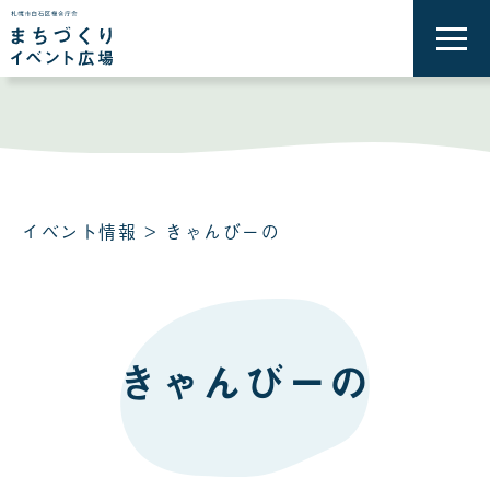
メ
ニ
ュ
ー
を
開
く
イベント情報
> きゃんびーの
きゃんびーの