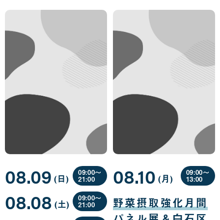
08.09
08.10
09:00〜
09:00〜
(日
曜
)
(月
曜
)
21:00
13:00
日
日
08
08
08.08
月
月
09:00〜
野菜摂取強化月間
(土
曜
)
09
10
21:00
日
日
日
08
パネル展＆白石区