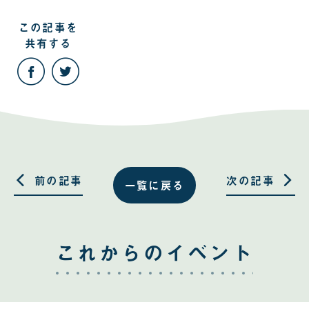
この記事を
共有する
こ
こ
の
の
記
記
事
事
を
を
Facebook
Twitter
で
で
共
共
有
有
す
す
る
る
前の記事
次の記事
一覧に戻る
これからのイベント