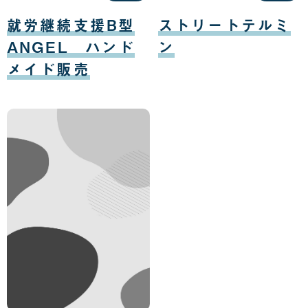
日
日
08
08
月
月
就労継続支援B型
ストリートテルミ
13
15
日
日
ANGEL ハンド
ン
メイド販売