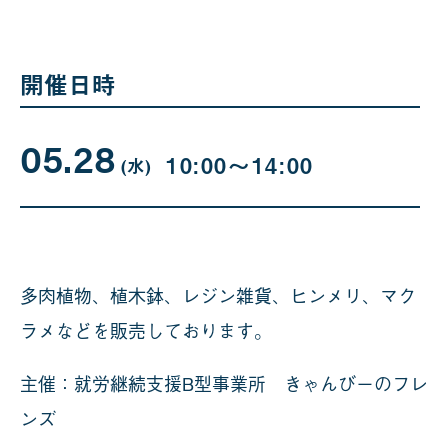
開催日時
05.28
05
曜
10:00〜14:00
日
(水
)
月
28
日
多肉植物、植木鉢、レジン雑貨、ヒンメリ、マク
ラメなどを販売しております。
主催：就労継続支援B型事業所 きゃんびーのフレ
ンズ