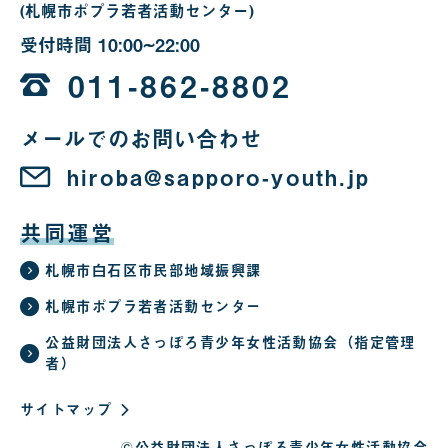
(札幌市ポプラ若者活動センター)
受付時間
10:00~22:00
10
時
011-862-8802
か
メールでのお問い合わせ
ら
22
hiroba@sapporo-youth.jp
時
共同運営
札幌市白石区市民部地域振興課
札幌市ポプラ若者活動センター
公益財団法人さっぽろ青少年女性活動協会（指定管理
者）
サイトマップ
©公益財団法人さっぽろ青少年女性活動協会