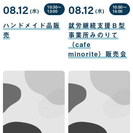
08.12
08.12
10:30〜
10:50〜
(水
曜
)
(水
曜
)
13:00
14:00
日
日
08
08
月
月
ハンドメイド品販
就労継続支援Ｂ型
12
12
日
日
売
事業所みのりて
（cafe
minorite）販売会