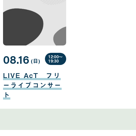
08.16
12:00〜
(日
曜
)
19:30
日
08
月
LIVE AcT フリ
16
日
ーライブコンサー
ト