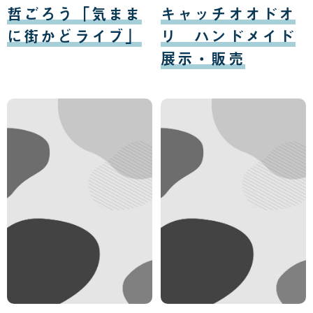
月
月
哲ごろう「気まま
キャッチオオドオ
10
11
日
日
に街かどライブ」
リ ハンドメイド
展示・販売