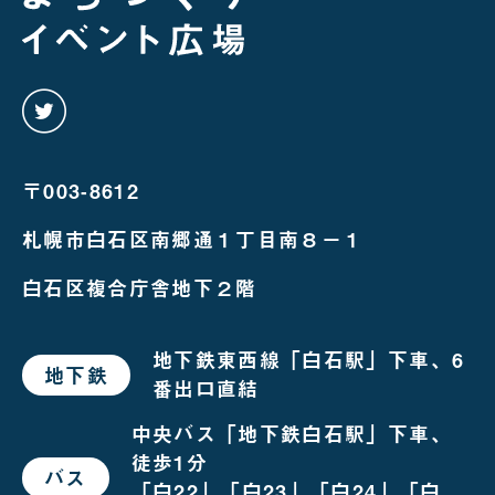
twitter
を
み
る
〒003-8612
札幌市白石区南郷通１丁目南８－１
白石区複合庁舎地下２階
地下鉄東西線「白石駅」下車、6
地下鉄
で
番出口直結
お
越
し
中央バス「地下鉄白石駅」下車、
の
徒歩1分
場
バス
で
合
「白22」「白23」「白24」「白