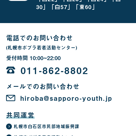
お
越
30」「白57」「東60」
し
の
場
合
電話でのお問い合わせ
(札幌市ポプラ若者活動センター)
受付時間
10:00~22:00
10
時
011-862-8802
か
メールでのお問い合わせ
ら
22
hiroba@sapporo-youth.jp
時
共同運営
札幌市白石区市民部地域振興課