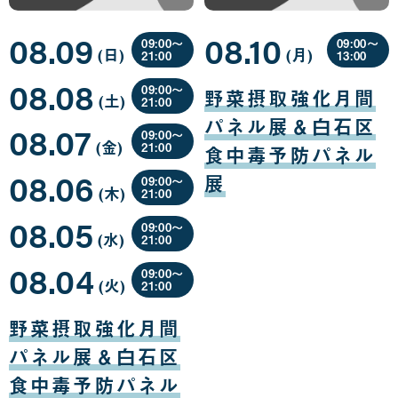
08.09
08.10
09:00〜
09:00〜
(日
曜
)
(月
曜
)
21:00
13:00
日
日
08
08
08.08
月
月
09:00〜
野菜摂取強化月間
(土
曜
)
09
10
21:00
日
日
日
08
パネル展＆白石区
08.07
月
09:00〜
(金
曜
)
08
21:00
食中毒予防パネル
日
日
08
08.06
月
展
09:00〜
(木
曜
)
07
21:00
日
日
08
08.05
月
09:00〜
(水
曜
)
06
21:00
日
日
08
08.04
月
09:00〜
(火
曜
)
05
21:00
日
日
08
月
野菜摂取強化月間
04
日
パネル展＆白石区
食中毒予防パネル