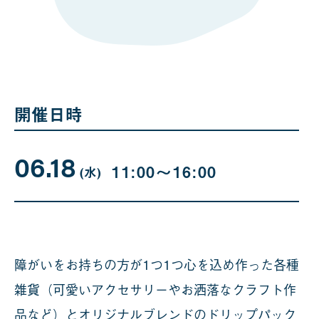
開催日時
06.18
06
曜
11:00〜16:00
日
(水
)
月
18
日
障がいをお持ちの方が1つ1つ心を込め作った各種
雑貨（可愛いアクセサリーやお洒落なクラフト作
品など）とオリジナルブレンドのドリップパック