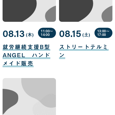
08.13
08.15
11:00〜
13:00〜
(木
曜
)
(土
曜
)
14:00
17:00
日
日
08
08
月
月
就労継続支援B型
ストリートテルミ
13
15
日
日
ANGEL ハンド
ン
メイド販売