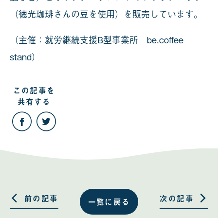
（徳光珈琲さんの豆を使用）を販売しています。
（主催：就労継続支援B型事業所 be.coffee
stand）
この記事を
共有する
こ
こ
の
の
記
記
事
事
を
を
Facebook
Twitter
で
で
共
共
有
有
す
す
る
る
前の記事
次の記事
一覧に戻る