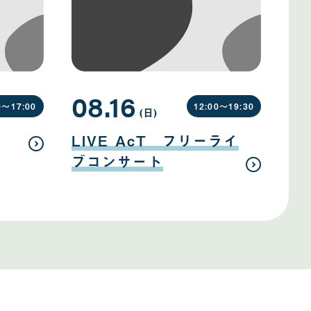
08.16
0〜
17:00
12:00〜
19:30
(日
曜
)
日
08
月
LIVE AcT フリーライ
16
日
ブコンサート