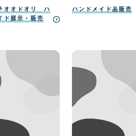
日
日
08
月
チオオドオリ ハ
ハンドメイド品販売
12
日
イド展示・販売