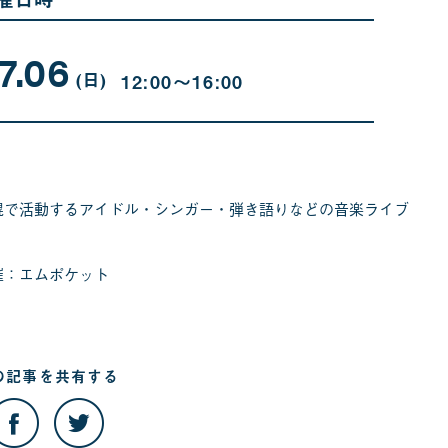
7.06
07
曜
月
日
(日
)
12:00〜16:00
06
日
幌で活動するアイドル・シンガー・弾き語りなどの音楽ライブ
催：エムポケット
の記事を
共有する
こ
こ
の
の
記
記