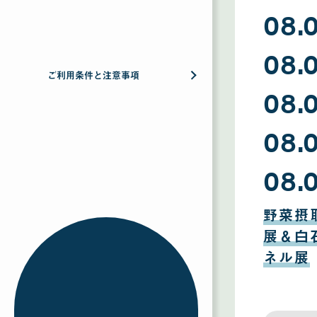
08
08.
月
09
日
08
08.
月
08
日
ご利用条件と注意事項
08
08.
月
07
日
08
08.
月
06
日
08
08.
月
05
日
08
月
野菜摂
04
日
展＆白
ネル展