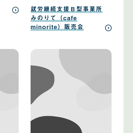
日
08
月
就労継続支援Ｂ型事業所
12
日
みのりて（cafe
minorite）販売会