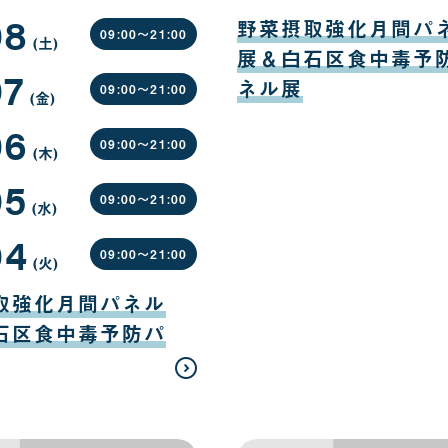
日
日
08
08
月
野菜摂取強化月間パ
10
09:00〜
21:00
(土
曜
)
日
展＆白石区食中毒予
日
07
ネル展
09:00〜
21:00
(金
曜
)
日
06
09:00〜
21:00
(木
曜
)
日
05
09:00〜
21:00
(水
曜
)
日
04
09:00〜
21:00
(火
曜
)
日
取強化月間パネル
石区食中毒予防パ