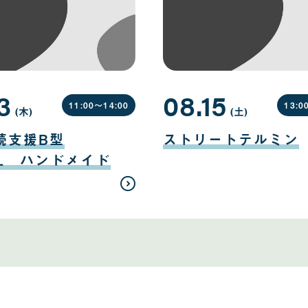
3
08.15
11:00〜
14:00
13:0
(木
曜
)
(土
曜
)
日
日
08
月
続支援B型
ストリートテルミン
15
日
EL ハンドメイド