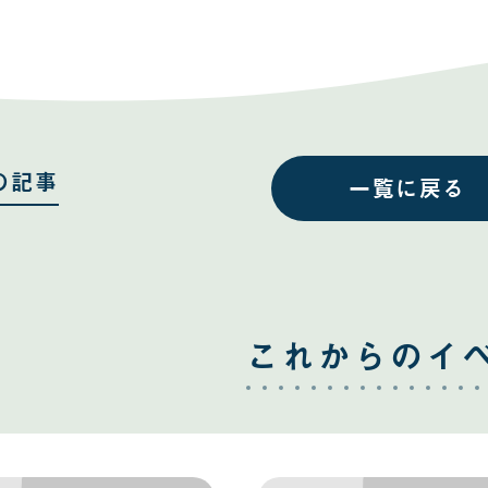
事
事
を
を
Facebook
Twitter
で
で
共
共
有
有
す
す
る
る
の記事
一覧に戻る
これからのイ