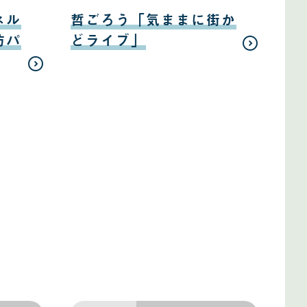
日
08
月
ネル
哲ごろう「気ままに街か
10
日
防パ
どライブ」