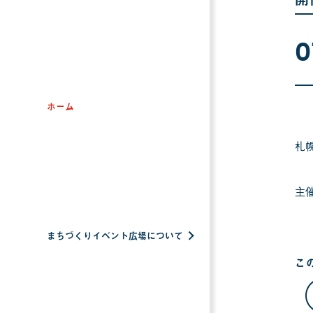
0
ホーム
札
主
まちづくりイベント広場について
こ