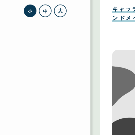
08
月
キャッ
大
中
小
11
日
ンドメ