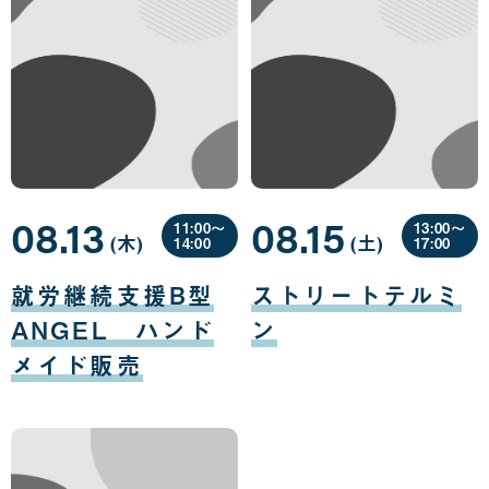
08.13
08.15
11:00〜
13:00〜
(木
曜
)
(土
曜
)
14:00
17:00
日
日
08
08
月
月
就労継続支援B型
ストリートテルミ
13
15
日
日
ANGEL ハンド
ン
メイド販売