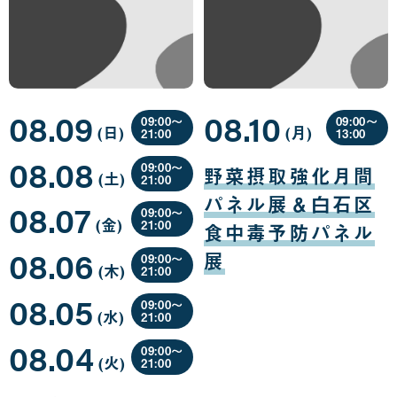
08.09
08.10
09:00〜
09:00〜
(日
曜
)
(月
曜
)
21:00
13:00
日
日
08
08
08.08
月
月
09:00〜
野菜摂取強化月間
(土
曜
)
09
10
21:00
日
日
日
08
パネル展＆白石区
08.07
月
09:00〜
(金
曜
)
08
21:00
食中毒予防パネル
日
日
08
08.06
月
展
09:00〜
(木
曜
)
07
21:00
日
日
08
08.05
月
09:00〜
(水
曜
)
06
21:00
日
日
08
08.04
月
09:00〜
(火
曜
)
05
21:00
日
日
08
月