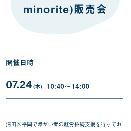
minorite)販売会
開催日時
07.24
07
曜
10:40〜14:00
日
(木
)
月
24
日
清田区平岡で障がい者の就労継続支援を行ってお