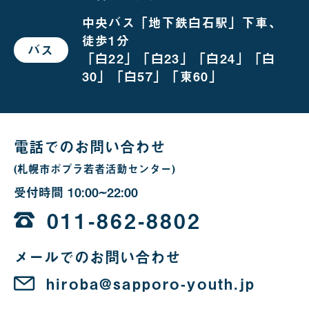
越
し
中央バス「地下鉄白石駅」下車、
の
徒歩1分
場
バス
で
合
「白22」「白23」「白24」「白
お
越
30」「白57」「東60」
し
の
場
合
電話でのお問い合わせ
(札幌市ポプラ若者活動センター)
受付時間
10:00~22:00
10
時
011-862-8802
か
メールでのお問い合わせ
ら
22
hiroba@sapporo-youth.jp
時