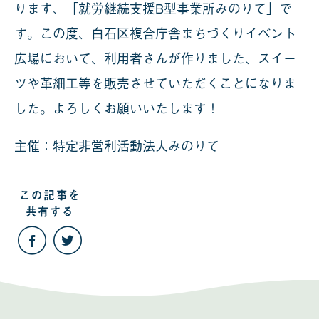
ります、「就労継続支援B型事業所みのりて」で
す。この度、白石区複合庁舎まちづくりイベント
広場において、利用者さんが作りました、スイー
ツや革細工等を販売させていただくことになりま
した。よろしくお願いいたします！
主催：特定非営利活動法人みのりて
この記事を
共有する
こ
こ
の
の
記
記
事
事
を
を
Facebook
Twitter
で
で
共
共