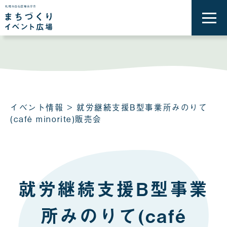
メ
ニ
ュ
ー
を
開
く
イベント情報
> 就労継続支援B型事業所みのりて
(café minorite)販売会
就労継続支援B型事業
所みのりて(café