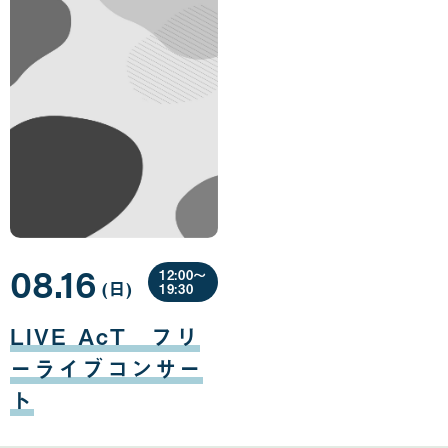
08.16
12:00〜
(日
曜
)
19:30
日
08
月
LIVE AcT フリ
16
日
ーライブコンサー
ト