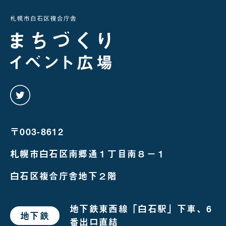
twitter
を
み
る
〒003-8612
札幌市白石区南郷通１丁目南８－１
白石区複合庁舎地下２階
地下鉄東西線「白石駅」下車、6
地下鉄
で
番出口直結
お