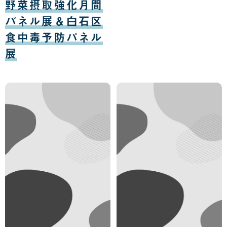
野菜摂取強化月間
04
日
パネル展＆白石区
食中毒予防パネル
展