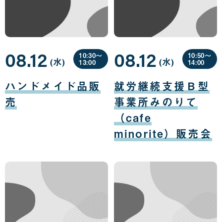
08.12
08.12
10:30〜
10:50〜
(水
曜
)
(水
曜
)
13:00
14:00
日
日
08
08
月
月
ハンドメイド品販
就労継続支援Ｂ型
12
12
日
日
売
事業所みのりて
（cafe
minorite）販売会