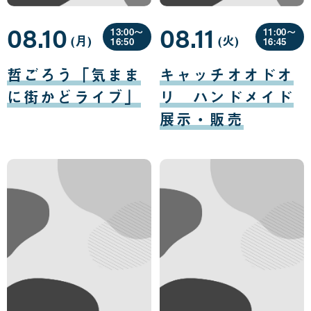
08.10
08.11
13:00〜
11:00〜
(月
曜
)
(火
曜
)
16:50
16:45
日
日
08
08
月
月
哲ごろう「気まま
キャッチオオドオ
10
11
日
日
に街かどライブ」
リ ハンドメイド
展示・販売