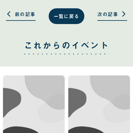
有
有
す
す
る
る
前の記事
次の記事
一覧に戻る
これからのイベント