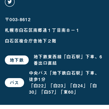
を
み
る
〒003-8612
札幌市白石区南郷通１丁目南８－１
白石区複合庁舎地下２階
地下鉄東西線「白石駅」下車、6
地下鉄
で
番出口直結
お
越
し
中央バス「地下鉄白石駅」下車、
の
徒歩1分
場
バス
で
合
「白22」「白23」「白24」「白
お
越
30」「白57」「東60」
し
の
場
合