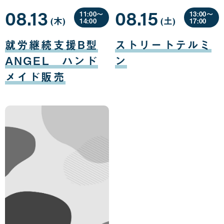
08.13
08.15
11:00〜
13:00〜
(木
曜
)
(土
曜
)
14:00
17:00
日
日
08
08
月
月
就労継続支援B型
ストリートテルミ
13
15
日
日
ANGEL ハンド
ン
メイド販売