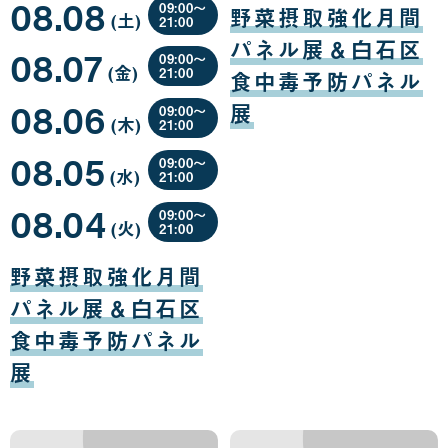
08.08
月
月
09:00〜
野菜摂取強化月間
(土
曜
)
09
10
21:00
日
日
日
08
パネル展＆白石区
08.07
月
09:00〜
(金
曜
)
08
21:00
食中毒予防パネル
日
日
08
08.06
月
展
09:00〜
(木
曜
)
07
21:00
日
日
08
08.05
月
09:00〜
(水
曜
)
06
21:00
日
日
08
08.04
月
09:00〜
(火
曜
)
05
21:00
日
日
08
月
野菜摂取強化月間
04
日
パネル展＆白石区
食中毒予防パネル
展