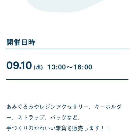
開催日時
09.10
09
曜
13:00〜16:00
日
(水
)
月
10
日
あみぐるみやレジンアクセサリー、キーホルダ
ー、ストラップ、バッグなど、
手づくりのかわいい雑貨を販売します！！