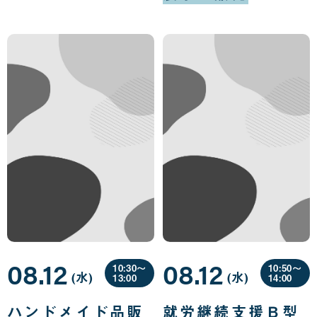
08.12
08.12
10:30〜
10:50〜
(水
曜
)
(水
曜
)
13:00
14:00
日
日
08
08
月
月
ハンドメイド品販
就労継続支援Ｂ型
12
12