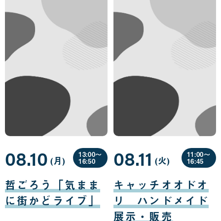
08.10
08.11
13:00〜
11:00〜
(月
曜
)
(火
曜
)
16:50
16:45
日
日
08
08
月
月
哲ごろう「気まま
キャッチオオドオ
10
11
日
日
に街かどライブ」
リ ハンドメイド
展示・販売