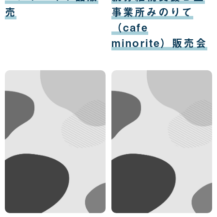
日
日
売
事業所みのりて
（cafe
minorite）販売会