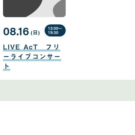
08.16
12:00〜
(日
曜
)
19:30
日
08
月
LIVE AcT フリ
16
日
ーライブコンサー
ト