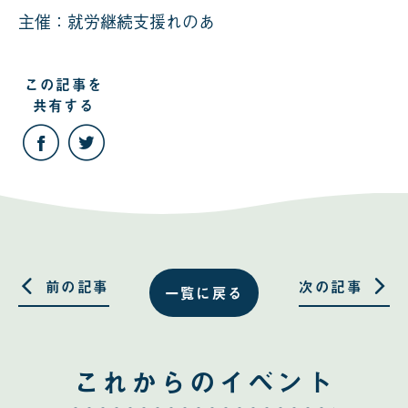
主催：就労継続支援れのあ
この記事を
共有する
こ
こ
の
の
記
記
事
事
を
を
Facebook
Twitter
で
で
共
共
有
有
す
す
る
る
前の記事
次の記事
一覧に戻る
これからのイベント