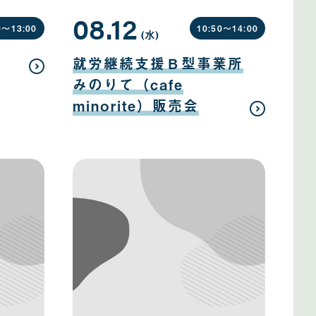
08.12
0〜
13:00
10:50〜
14:00
(水
曜
)
日
08
月
就労継続支援Ｂ型事業所
12
日
みのりて（cafe
minorite）販売会