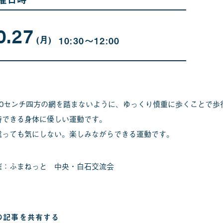
0.27
10
曜
月
日
(月
)
10:30〜12:00
27
日
50センチ四方の網を踏まないように、ゆっくり慎重に歩くことで歩
待できる身体に優しい運動です。
違っても気にしない。楽しみながらできる運動です。
催：ふまねっと 中央・白石交流会
の記事を
共有する