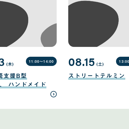
3
08.15
11:00〜
14:00
13:0
(木
曜
)
(土
曜
)
日
日
08
月
続支援B型
ストリートテルミン
15
日
EL ハンドメイド