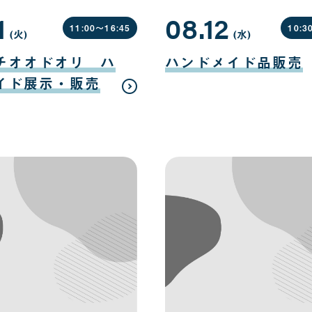
1
08.12
11:00〜
16:45
10:3
(火
曜
)
(水
曜
)
日
日
08
月
チオオドオリ ハ
ハンドメイド品販売
12
日
イド展示・販売