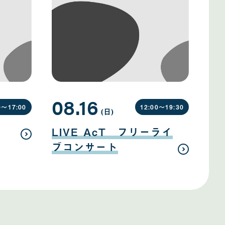
08.16
0〜
17:00
12:00〜
19:30
(日
曜
)
日
08
月
LIVE AcT フリーライ
16
日
ブコンサート