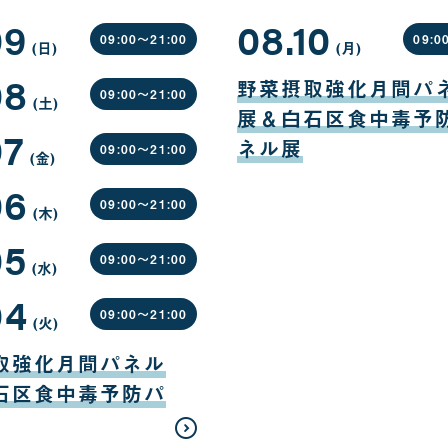
09
08.10
09:00〜
21:00
09:0
(日
曜
)
(月
曜
)
日
日
08
08
月
野菜摂取強化月間パ
10
09:00〜
21:00
(土
曜
)
日
展＆白石区食中毒予
日
07
ネル展
09:00〜
21:00
(金
曜
)
日
06
09:00〜
21:00
(木
曜
)
日
05
09:00〜
21:00
(水
曜
)
日
04
09:00〜
21:00
(火
曜
)
日
取強化月間パネル
石区食中毒予防パ