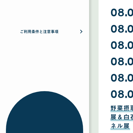
08.
08
08.
月
09
ご利用条件と注意事項
日
08
08.
月
08
日
08
08.
月
07
日
08
08.
月
06
日
08
08.
月
05
日
08
月
野菜摂
04
日
展＆白
ネル展