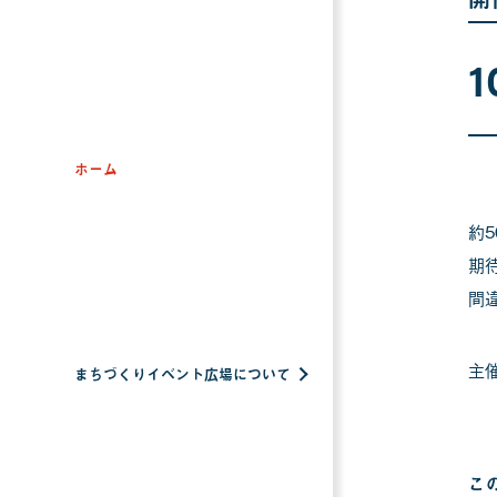
1
ホーム
約
期
間
主
まちづくりイベント広場について
こ