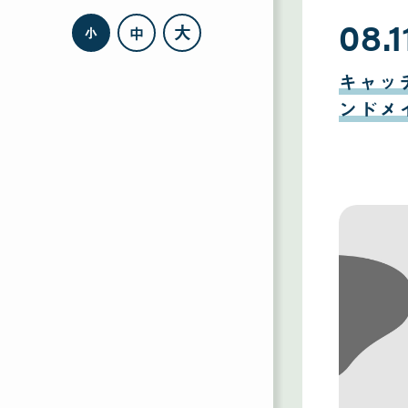
08.1
大
中
小
08
月
キャッ
11
日
ンドメ