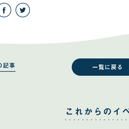
こ
こ
の
の
記
記
事
事
を
を
Facebook
Twitter
で
で
共
共
有
有
す
す
る
る
の記事
一覧に戻る
これからのイ