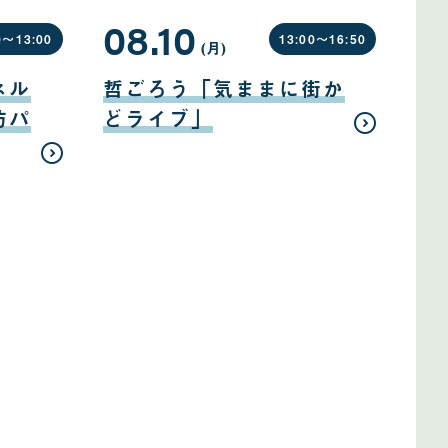
08.10
0〜
13:00
13:00〜
16:50
(月
曜
)
日
08
月
ネル
哲ごろう「気ままに街か
10
日
防パ
どライブ」