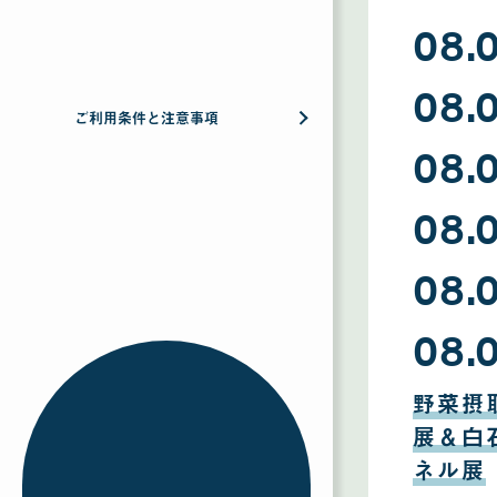
08.
08
08.
月
09
ご利用条件と注意事項
日
08
08.
月
08
日
08
08.
月
07
日
08
08.
月
06
日
08
08.
月
05
日
08
月
野菜摂
04
日
展＆白
ネル展