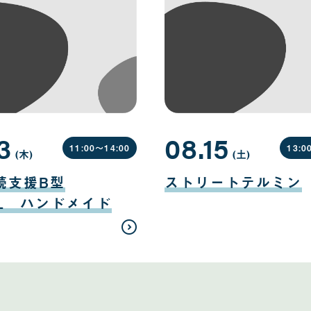
3
08.15
11:00〜
14:00
13:0
(木
曜
)
(土
曜
)
日
日
08
月
続支援B型
ストリートテルミン
15
日
EL ハンドメイド