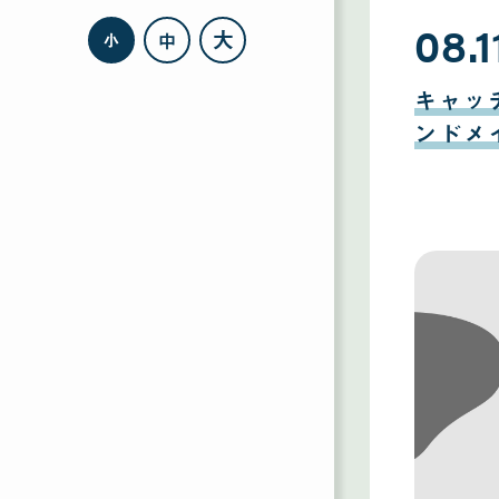
08.1
大
中
小
08
月
キャッ
11
日
ンドメ