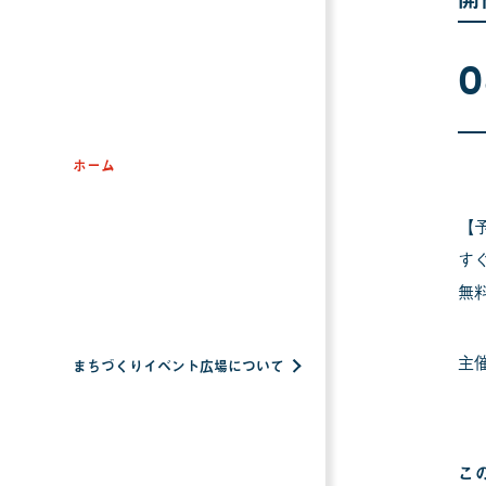
0
ホーム
【
す
無
主催
まちづくりイベント広場について
こ