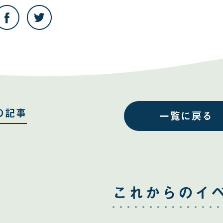
こ
こ
の
の
記
記
事
事
を
を
Facebook
Twitter
で
で
共
共
有
有
す
す
る
る
の記事
一覧に戻る
これからのイ