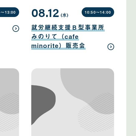
08.12
0〜
13:00
10:50〜
14:00
(水
曜
)
日
08
月
就労継続支援Ｂ型事業所
12
日
みのりて（cafe
minorite）販売会