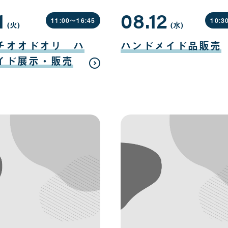
1
08.12
11:00〜
16:45
10:3
(火
曜
)
(水
曜
)
日
日
08
月
チオオドオリ ハ
ハンドメイド品販売
12
日
イド展示・販売