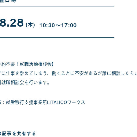
8.28
08
曜
月
日
(木
)
10:30〜17:00
28
日
予約不要！就職活動相談会】
ぐに仕事を辞めてしまう、働くことに不安があるが誰に相談したら
料就職相談会を行います。
：就労移行支援事業所LITALICOワークス
の記事を
共有する