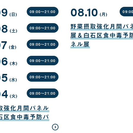
09
08.10
09:00〜
21:00
09:0
(日
曜
)
(月
曜
)
日
日
08
08
月
野菜摂取強化月間パ
10
09:00〜
21:00
(土
曜
)
日
展＆白石区食中毒予
日
07
ネル展
09:00〜
21:00
(金
曜
)
日
06
09:00〜
21:00
(木
曜
)
日
05
09:00〜
21:00
(水
曜
)
日
04
09:00〜
21:00
(火
曜
)
日
取強化月間パネル
石区食中毒予防パ