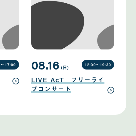
08.16
0〜
17:00
12:00〜
19:30
(日
曜
)
日
08
月
LIVE AcT フリーライ
16
日
ブコンサート