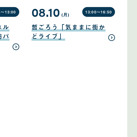
08.10
0〜
13:00
13:00〜
16:50
(月
曜
)
日
08
月
ネル
哲ごろう「気ままに街か
10
日
防パ
どライブ」