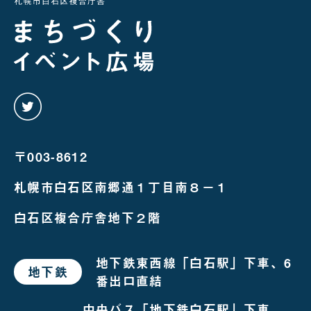
twitter
を
み
る
〒003-8612
札幌市白石区南郷通１丁目南８－１
白石区複合庁舎地下２階
地下鉄東西線「白石駅」下車、6
地下鉄
で
番出口直結
お
越
し
中央バス「地下鉄白石駅」下車、