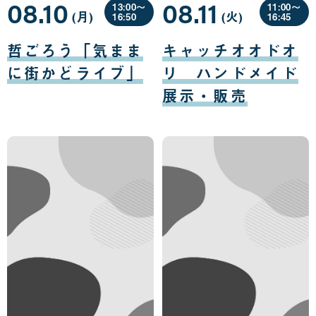
08.10
08.11
13:00〜
11:00〜
(月
曜
)
(火
曜
)
16:50
16:45
日
日
08
08
月
月
哲ごろう「気まま
キャッチオオドオ
10
11
日
日
に街かどライブ」
リ ハンドメイド
展示・販売