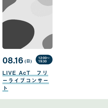
08.16
12:00〜
(日
曜
)
19:30
日
08
月
LIVE AcT フリ
16
日
ーライブコンサー
ト