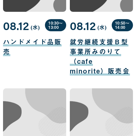
08.12
08.12
10:30〜
10:50〜
(水
曜
)
(水
曜
)
13:00
14:00
日
日
08
08
月
月
ハンドメイド品販
就労継続支援Ｂ型
12
12
日
日
売
事業所みのりて
（cafe
minorite）販売会