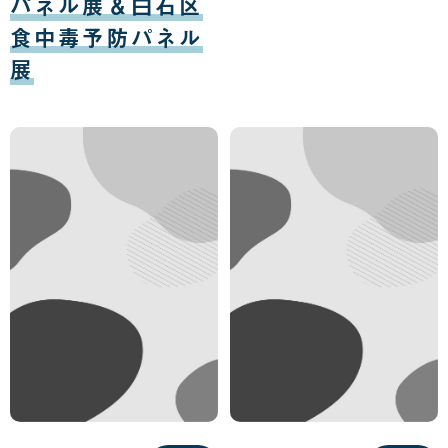
パネル展＆白石区
食中毒予防パネル
展