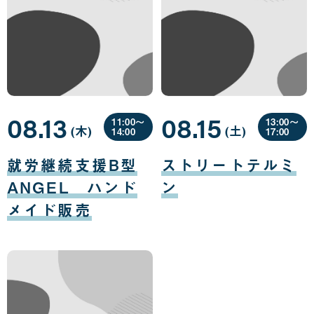
08.13
08.15
11:00〜
13:00〜
(木
曜
)
(土
曜
)
14:00
17:00
日
日
08
08
月
月
就労継続支援B型
ストリートテルミ
13
15
日
日
ANGEL ハンド
ン
メイド販売