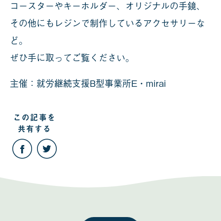
コースターやキーホルダー、オリジナルの手鏡、
その他にもレジンで制作しているアクセサリーな
ど。
ぜひ手に取ってご覧ください。
主催：就労継続支援B型事業所E・mirai
この記事を
共有する
こ
こ
の
の
記
記
事
事
を
を
Facebook
Twitter
で
で
共
共
有
有
す
す