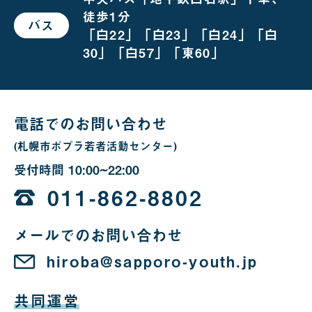
の
徒歩1分
場
バス
で
合
「白22」「白23」「白24」「白
お
越
30」「白57」「東60」
し
の
場
合
電話でのお問い合わせ
(札幌市ポプラ若者活動センター)
受付時間
10:00~22:00
10
時
011-862-8802
か
メールでのお問い合わせ
ら
22
hiroba@sapporo-youth.jp
時
共同運営