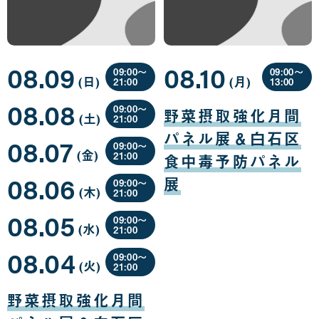
08.09
08.10
09:00〜
09:00〜
(日
曜
)
(月
曜
)
21:00
13:00
日
日
08
08
08.08
月
月
09:00〜
野菜摂取強化月間
(土
曜
)
09
10
21:00
日
日
日
08
パネル展＆白石区
08.07
月
09:00〜
(金
曜
)
08
21:00
食中毒予防パネル
日
日
08
08.06
月
展
09:00〜
(木
曜
)
07
21:00
日
日
08
08.05
月
09:00〜
(水
曜
)
06
21:00
日
日
08
08.04
月
09:00〜
(火
曜
)
05
21:00
日
日
08
月
野菜摂取強化月間
04
日