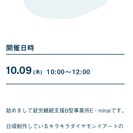
開催日時
10.09
10
曜
10:00〜12:00
日
(木
)
月
09
日
始めまして就労継続支援B型事業所E・miraiです。
日頃制作しているキラキラダイヤモンドアートの