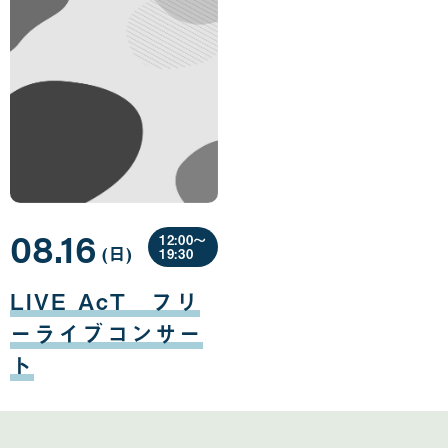
08.16
12:00〜
(日
曜
)
19:30
日
08
月
LIVE AcT フリ
16
日
ーライブコンサー
ト