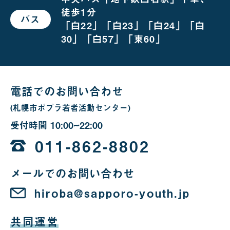
の
徒歩1分
場
バス
で
合
「白22」「白23」「白24」「白
お
越
30」「白57」「東60」
し
の
場
合
電話でのお問い合わせ
(札幌市ポプラ若者活動センター)
受付時間
10:00~22:00
10
時
011-862-8802
か
メールでのお問い合わせ
ら
22
hiroba@sapporo-youth.jp
時
共同運営