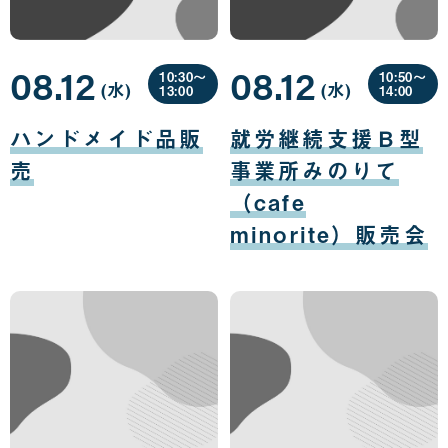
08.12
08.12
10:30〜
10:50〜
(水
曜
)
(水
曜
)
13:00
14:00
日
日
08
08
月
月
ハンドメイド品販
就労継続支援Ｂ型
12
12
日
日
売
事業所みのりて
（cafe
minorite）販売会