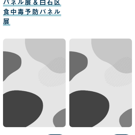
パネル展＆白石区
食中毒予防パネル
展