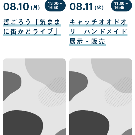
08.10
08.11
13:00〜
11:00〜
(月
曜
)
(火
曜
)
16:50
16:45
日
日
08
08
月
月
哲ごろう「気まま
キャッチオオドオ
10
11
日
日
に街かどライブ」
リ ハンドメイド
展示・販売