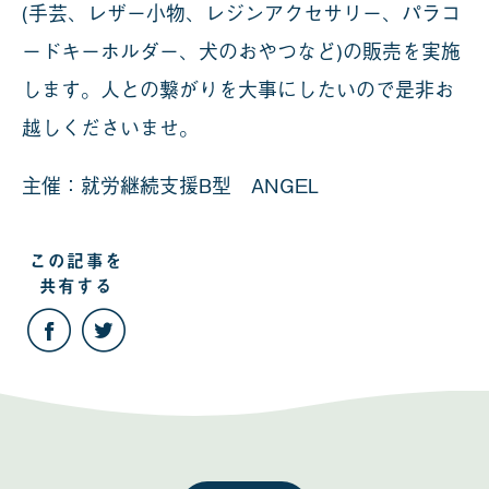
(手芸、レザー小物、レジンアクセサリー、パラコ
ードキーホルダー、犬のおやつなど)の販売を実施
します。人との繋がりを大事にしたいので是非お
越しくださいませ。
主催：就労継続支援B型 ANGEL
この記事を
共有する
こ
こ
の
の
記
記
事
事
を
を
Facebook
Twitter
で
で
共
共
有
有
す
す