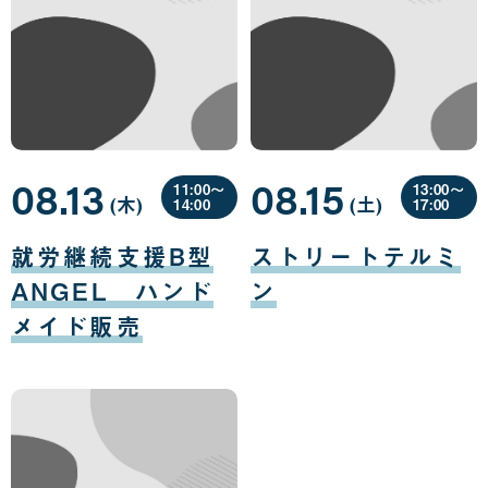
08.13
08.15
11:00〜
13:00〜
(木
曜
)
(土
曜
)
14:00
17:00
日
日
08
08
月
月
就労継続支援B型
ストリートテルミ
13
15
日
日
ANGEL ハンド
ン
メイド販売