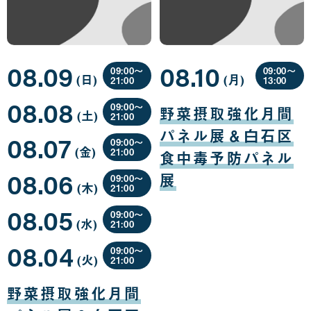
08.09
08.10
09:00〜
09:00〜
(日
曜
)
(月
曜
)
21:00
13:00
日
日
08
08
08.08
月
月
09:00〜
野菜摂取強化月間
(土
曜
)
09
10
21:00
日
日
日
08
パネル展＆白石区
08.07
月
09:00〜
(金
曜
)
08
21:00
食中毒予防パネル
日
日
08
08.06
月
展
09:00〜
(木
曜
)
07
21:00
日
日
08
08.05
月
09:00〜
(水
曜
)
06
21:00
日
日
08
08.04
月
09:00〜
(火
曜
)
05
21:00
日
日
08
月
野菜摂取強化月間
04
日