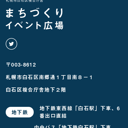
twitter
を
み
る
〒003-8612
札幌市白石区南郷通１丁目南８－１
白石区複合庁舎地下２階
地下鉄東西線「白石駅」下車、6
地下鉄
で
番出口直結
お
越
し
中央バス「地下鉄白石駅」下車、