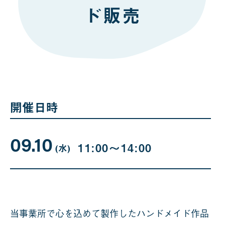
ド販売
開催日時
09.10
09
曜
11:00〜14:00
日
(水
)
月
10
日
当事業所で心を込めて製作したハンドメイド作品