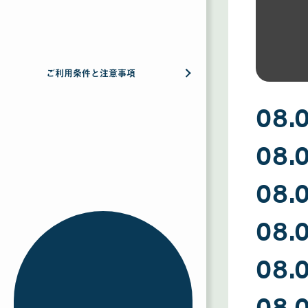
ご利用条件と注意事項
08.
08
08.
月
09
日
08
08.
月
08
日
08
08.
月
07
日
08
08.
月
06
日
08
08.
月
05