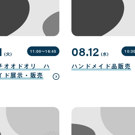
1
08.12
11:00〜
16:45
10:3
(火
曜
)
(水
曜
)
日
日
08
月
チオオドオリ ハ
ハンドメイド品販売
12
日
イド展示・販売