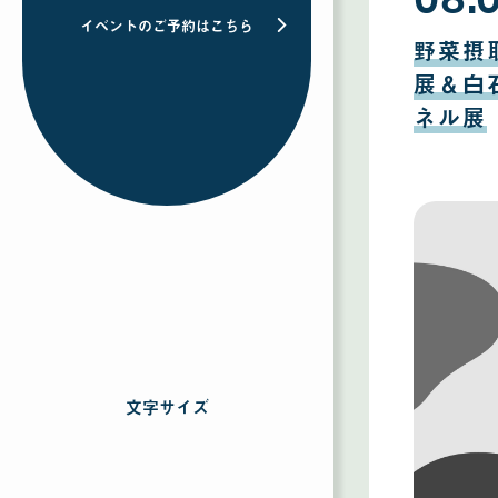
日
08
イベントのご予約はこちら
月
野菜摂
04
日
展＆白
ネル展
文字サイズ
を
選
択
す
る