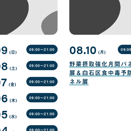
09
08.10
09:00〜
21:00
09:0
(日
曜
)
(月
曜
)
日
日
08
08
月
野菜摂取強化月間パ
10
09:00〜
21:00
(土
曜
)
日
展＆白石区食中毒予
日
07
ネル展
09:00〜
21:00
(金
曜
)
日
06
09:00〜
21:00
(木
曜
)
日
05
09:00〜
21:00
(水
曜
)
日
04
09:00〜
21:00