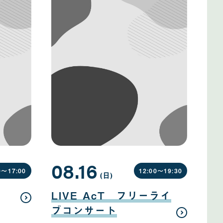
08.16
0〜
17:00
12:00〜
19:30
(日
曜
)
日
08
月
LIVE AcT フリーライ
16
日
ブコンサート