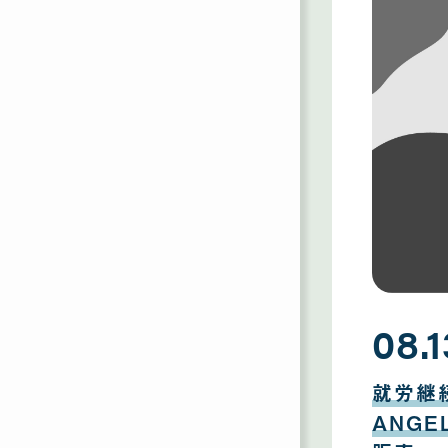
08.1
08
月
就労継
13
日
ANG