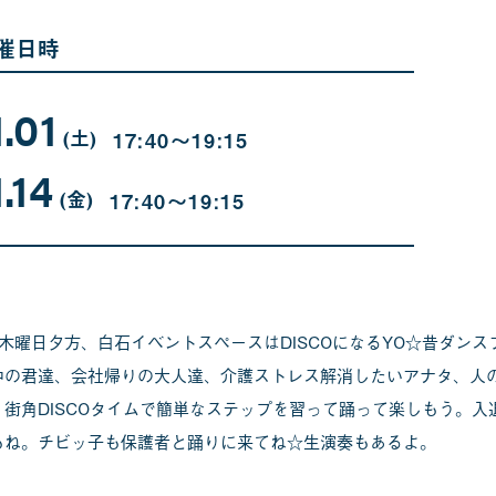
催日時
1.01
11
曜
月
日
(土
)
17:40〜19:15
01
1.14
日
11
曜
月
日
(金
)
17:40〜19:15
14
日
月木曜日夕方、白石イベントスペースはDISCOになるYO☆昔ダン
中の君達、会社帰りの大人達、介護ストレス解消したいアナタ、人
！街角DISCOタイムで簡単なステップを習って踊って楽しもう。
もね。チビッ子も保護者と踊りに来てね☆生演奏もあるよ。