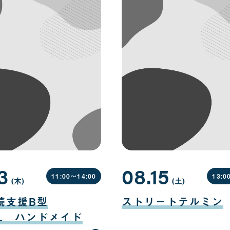
3
08.15
11:00〜
14:00
13:0
(木
曜
)
(土
曜
)
日
日
08
月
続支援B型
ストリートテルミン
15
日
EL ハンドメイド