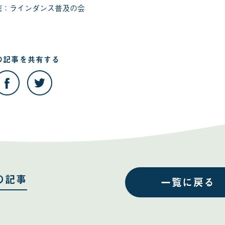
催：ラインダンス普及の会
の記事を
共有する
こ
こ
の
の
記
記
事
事
を
を
Facebook
Twitter
で
で
共
共
有
有
す
す
る
る
の記事
一覧に戻る