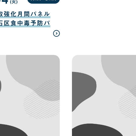
(火
曜
)
日
取強化月間パネル
石区食中毒予防パ