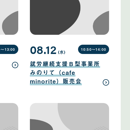
08.12
0〜
13:00
10:50〜
14:00
(水
曜
)
日
08
月
就労継続支援Ｂ型事業所
12
日
みのりて（cafe
minorite）販売会