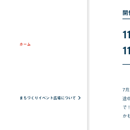
開
1
ホーム
1
7
まちづくりイベント広場について
途
で
か