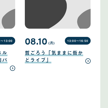
08.10
0〜
13:00
13:00〜
16:50
(月
曜
)
日
08
月
ネル
哲ごろう「気ままに街か
10
日
防パ
どライブ」