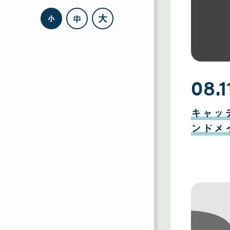
大
中
小
08.1
08
月
キャッ
11
日
ンドメ