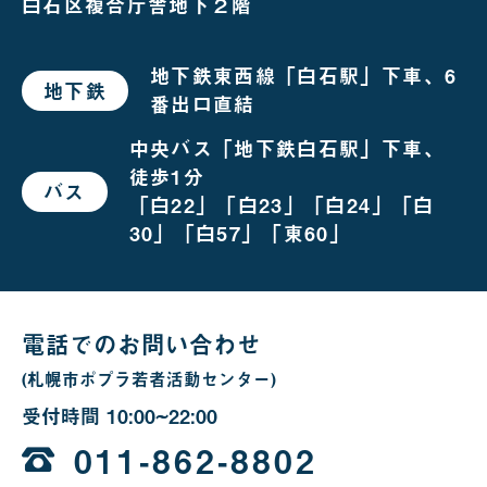
白石区複合庁舎地下２階
地下鉄東西線「白石駅」下車、6
地下鉄
で
番出口直結
お
越
し
中央バス「地下鉄白石駅」下車、
の
徒歩1分
場
バス
で
合
「白22」「白23」「白24」「白
お
越
30」「白57」「東60」
し
の
場
合
電話でのお問い合わせ
(札幌市ポプラ若者活動センター)
受付時間
10:00~22:00
10
時
011-862-8802
か