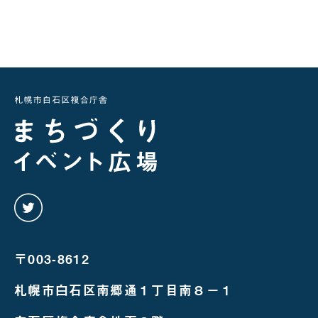
twitter
を
み
る
〒003-8612
札幌市白石区南郷通１丁目南８－１