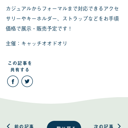
カジュアルからフォーマルまで対応できるアクセ
サリーやキーホルダー、ストラップなどをお手頃
価格で展示・販売予定です！
主催：キャッチオオドオリ
この記事を
共有する
こ
こ
の
の
記
記
事
事
を
を
Facebook
Twitter
で
で
共
共
有
有
す
す
る
る
前の記事
次の記事