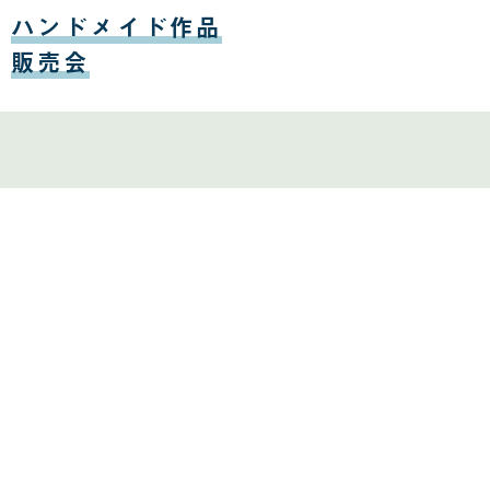
月
ハンドメイド作品
17
日
販売会