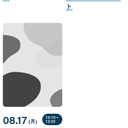
ト
08.17
10:10〜
(月
曜
)
12:20
日
08