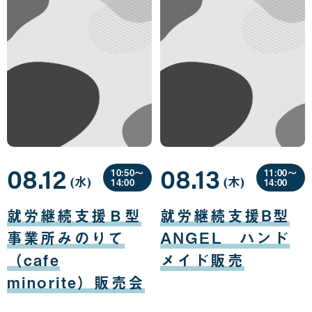
08.12
08.13
10:50〜
11:00〜
(水
曜
)
(木
曜
)
14:00
14:00
日
日
08
08
月
月
就労継続支援Ｂ型
就労継続支援B型
12
13
日
日
事業所みのりて
ANGEL ハンド
（cafe
メイド販売
minorite）販売会