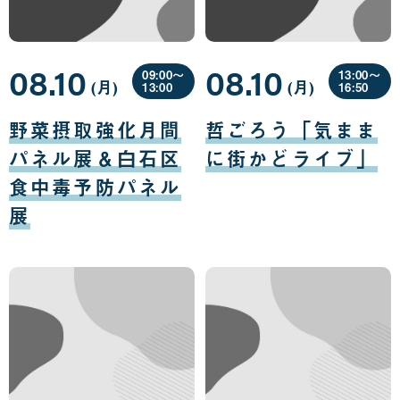
08.10
08.10
09:00〜
13:00〜
(月
曜
)
(月
曜
)
13:00
16:50
日
日
08
08
月
月
野菜摂取強化月間
哲ごろう「気まま
10
10
日
日
パネル展＆白石区
に街かどライブ」
食中毒予防パネル
展