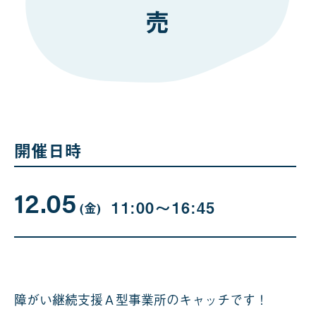
売
開催日時
12.05
12
曜
11:00〜16:45
日
(金
)
月
05
日
障がい継続支援Ａ型事業所のキャッチです！