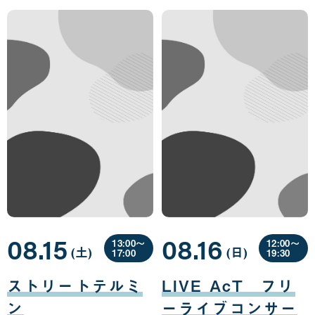
08.15
08.16
13:00〜
12:00〜
(土
曜
)
(日
曜
)
17:00
19:30
日
日
08
08
月
月
ストリートテルミ
LIVE AcT フリ
15
16
日
日
ン
ーライブコンサー