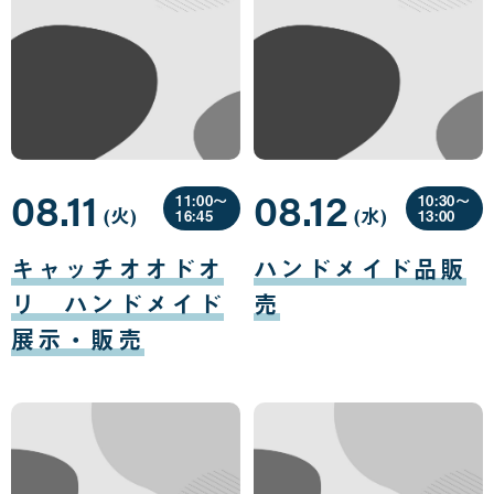
08.11
08.12
11:00〜
10:30〜
(火
曜
)
(水
曜
)
16:45
13:00
日
日
08
08
月
月
キャッチオオドオ
ハンドメイド品販
11
12
日
日
リ ハンドメイド
売
展示・販売