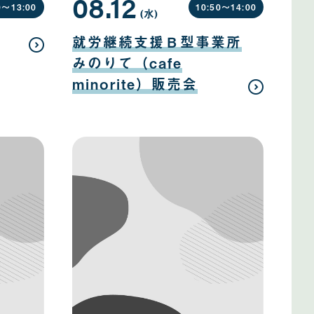
08.12
0〜
13:00
10:50〜
14:00
(水
曜
)
日
08
月
就労継続支援Ｂ型事業所
12
日
みのりて（cafe
minorite）販売会