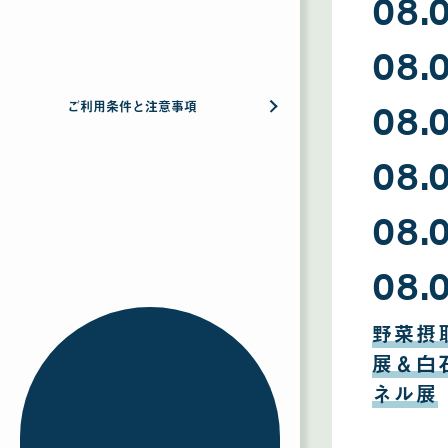
08.
08
08.
月
09
日
08
08.
月
ご利用条件と注意事項
08
日
08
08.
月
07
日
08
08.
月
06
日
08
08.
月
05
日
08
月
野菜摂
04
日
展＆白
ネル展