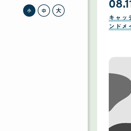
08.1
大
中
小
08
月
キャッ
11
日
ンドメ