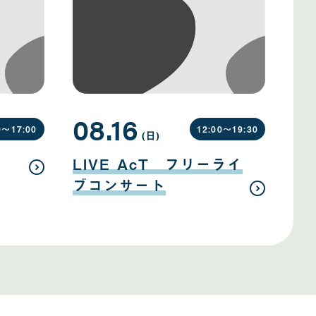
08.16
0〜
17:00
12:00〜
19:30
(日
曜
)
日
08
月
LIVE AcT フリーライ
16
日
ブコンサート