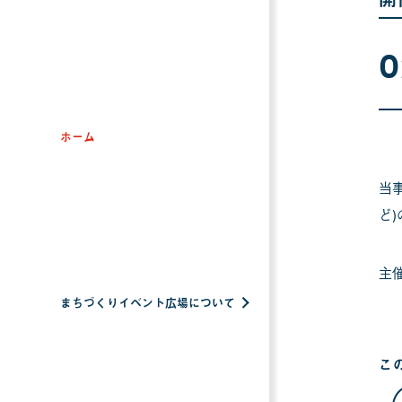
0
ホーム
当
ど
主
まちづくりイベント広場について
こ