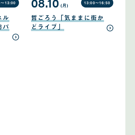
08.10
0〜
13:00
13:00〜
16:50
(月
曜
)
日
08
月
ネル
哲ごろう「気ままに街か
10
日
防パ
どライブ」