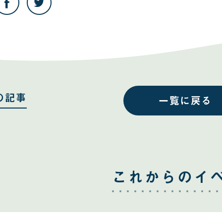
の
の
記
記
事
事
を
を
Facebook
Twitter
で
で
共
共
有
有
す
す
る
る
の記事
一覧に戻る
これからのイ