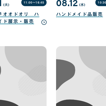
1
08.12
11:00〜
16:45
10:3
(火
曜
)
(水
曜
)
日
日
08
月
チオオドオリ ハ
ハンドメイド品販売
12
日
イド展示・販売