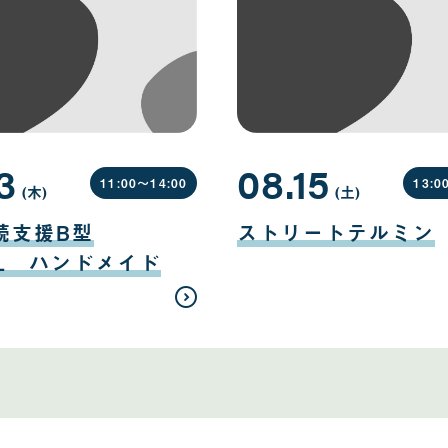
3
08.15
11:00〜
14:00
13:0
(木
曜
)
(土
曜
)
日
日
08
月
続支援B型
ストリートテルミン
15
日
EL ハンドメイド