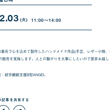
2.03
02
曜
月
日
(火
)
11:00〜14:00
03
日
事業所で心を込めて製作したハンドメイド作品(手芸、レザー小物
)の販売を実施します。人との繋がりを大事にしたいので是非お越し
催：就労継続支援B型ANGEL
の記事を
共有する
こ
こ