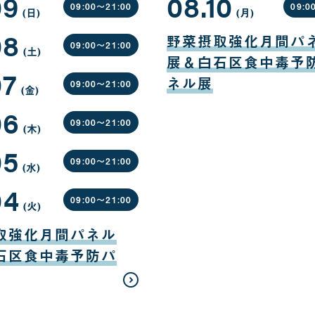
09
08.10
09:00〜
21:00
09:0
(日
曜
)
(月
曜
)
日
日
08
08
月
野菜摂取強化月間パ
10
09:00〜
21:00
(土
曜
)
日
展＆白石区食中毒予
日
07
ネル展
09:00〜
21:00
(金
曜
)
日
06
09:00〜
21:00
(木
曜
)
日
05
09:00〜
21:00
(水
曜
)
日
04
09:00〜
21:00
(火
曜
)
日
取強化月間パネル
石区食中毒予防パ