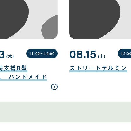
3
08.15
11:00〜
14:00
13:0
(木
曜
)
(土
曜
)
日
日
08
月
続支援B型
ストリートテルミン
15
日
EL ハンドメイド