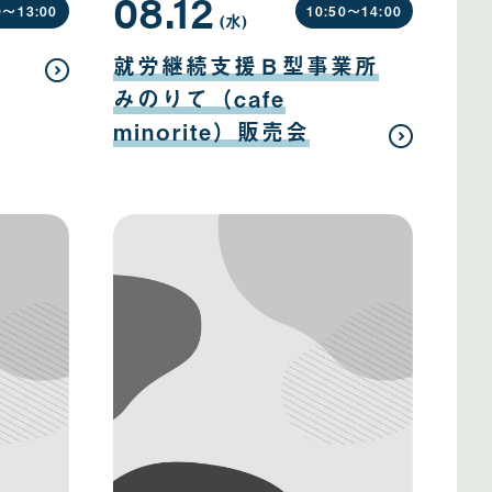
08.12
0〜
13:00
10:50〜
14:00
(水
曜
)
日
08
月
就労継続支援Ｂ型事業所
12
日
みのりて（cafe
minorite）販売会