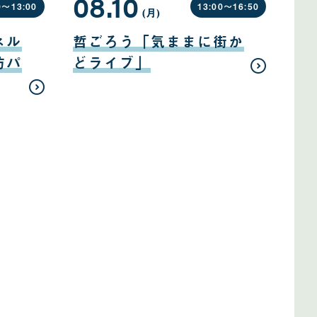
08.10
0〜
13:00
13:00〜
16:50
(月
曜
)
日
08
月
ネル
哲ごろう「気ままに街か
10
日
防パ
どライブ」