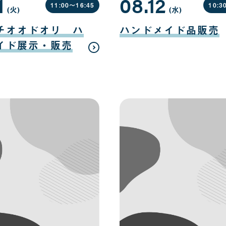
1
08.12
11:00〜
16:45
10:3
(火
曜
)
(水
曜
)
日
日
08
月
チオオドオリ ハ
ハンドメイド品販売
12
日
イド展示・販売