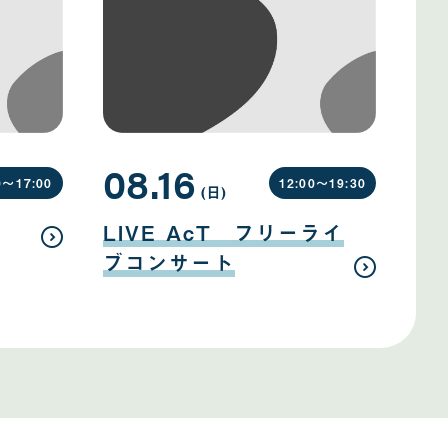
08.16
0〜
17:00
12:00〜
19:30
(日
曜
)
日
08
月
LIVE AcT フリーライ
16
日
ブコンサート