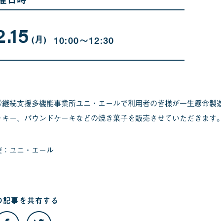
2.15
12
曜
月
日
(月
)
10:00〜12:30
15
日
労継続支援多機能事業所ユニ・エールで利用者の皆様が一生懸命製
ッキー、パウンドケーキなどの焼き菓子を販売させていただきます
催：ユニ・エール
の記事を
共有する
こ
こ