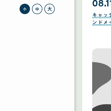
08.1
大
中
小
08
月
キャッ
11
日
ンドメ