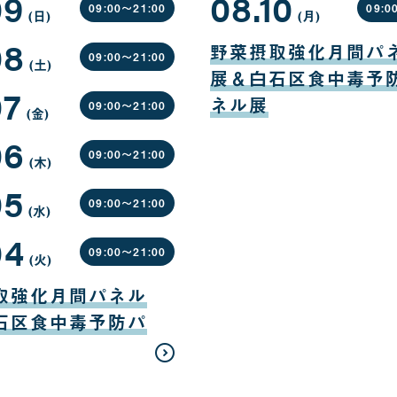
09
08.10
09:00〜
21:00
09:0
(日
曜
)
(月
曜
)
日
日
08
08
月
野菜摂取強化月間パ
10
09:00〜
21:00
(土
曜
)
日
展＆白石区食中毒予
日
07
ネル展
09:00〜
21:00
(金
曜
)
日
06
09:00〜
21:00
(木
曜
)
日
05
09:00〜
21:00
(水
曜
)
日
04
09:00〜
21:00
(火
曜
)
日
取強化月間パネル
石区食中毒予防パ