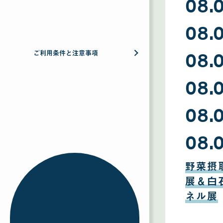
08.
08
08.
月
09
日
08
08.
月
ご利用条件と注意事項
08
日
08
08.
月
07
日
08
08.
月
06
日
08
08.
月
05
日
08
月
野菜摂
04
日
展＆白
ネル展