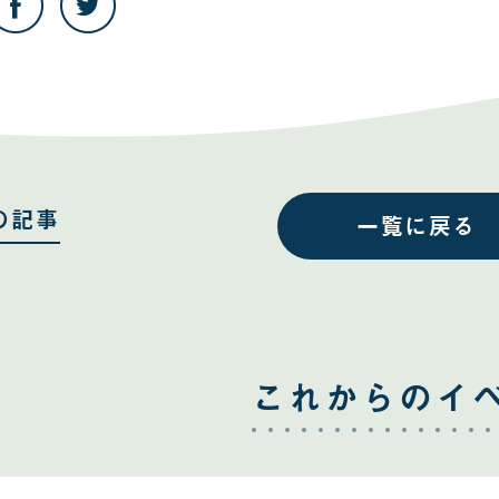
の
の
記
記
事
事
を
を
Facebook
Twitter
で
で
共
共
有
有
す
す
る
る
の記事
一覧に戻る
これからのイ