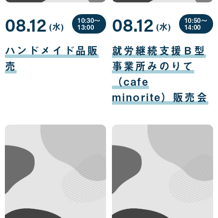
08.12
08.12
10:30〜
10:50〜
(水
曜
)
(水
曜
)
13:00
14:00
日
日
08
08
月
月
ハンドメイド品販
就労継続支援Ｂ型
12
12
日
日
売
事業所みのりて
（cafe
minorite）販売会