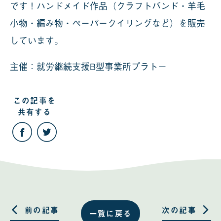
です！ハンドメイド作品（クラフトバンド・羊毛
小物・編み物・ペーパークイリングなど）を販売
しています。
主催：就労継続支援B型事業所プラトー
この記事を
共有する
こ
こ
の
の
記
記
事
事
を
を
Facebook
Twitter
で
で
共
共
有
有
す
す
る
る
前の記事
次の記事
一覧に戻る