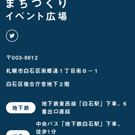
twitter
を
み
る
〒003-8612
札幌市白石区南郷通１丁目南８－１
白石区複合庁舎地下２階
地下鉄東西線「白石駅」下車、6
地下鉄
で
番出口直結
お
越
し
中央バス「地下鉄白石駅」下車、
の
徒歩1分
場