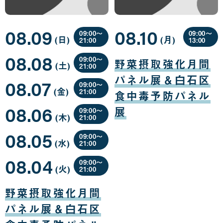
08.09
08.10
09:00〜
09:00〜
(日
曜
)
(月
曜
)
21:00
13:00
日
日
08
08
08.08
月
月
09:00〜
野菜摂取強化月間
(土
曜
)
09
10
21:00
日
日
日
08
パネル展＆白石区
08.07
月
09:00〜
(金
曜
)
08
21:00
食中毒予防パネル
日
日
08
08.06
月
展
09:00〜
(木
曜
)
07
21:00
日
日
08
08.05
月
09:00〜
(水
曜
)
06
21:00
日
日
08
08.04
月
09:00〜
(火
曜
)
05
21:00
日
日
08
月
野菜摂取強化月間
04
日
パネル展＆白石区