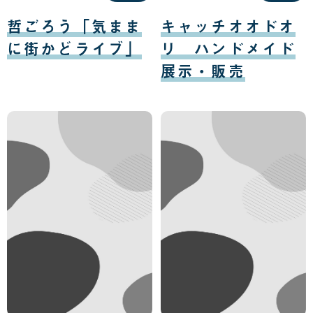
日
日
08
08
月
月
哲ごろう「気まま
キャッチオオドオ
10
11
日
日
に街かどライブ」
リ ハンドメイド
展示・販売