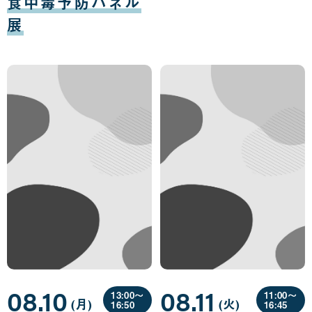
食中毒予防パネル
展
08.10
08.11
13:00〜
11:00〜
(月
曜
)
(火
曜
)
16:50
16:45