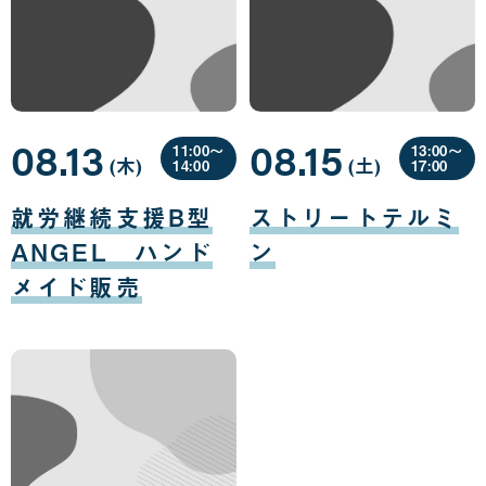
08.13
08.15
11:00〜
13:00〜
(木
曜
)
(土
曜
)
14:00
17:00
日
日
08
08
月
月
就労継続支援B型
ストリートテルミ
13
15
日
日
ANGEL ハンド
ン
メイド販売