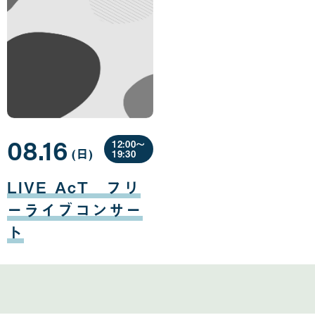
08.16
12:00〜
(日
曜
)
19:30
日
08
月
LIVE AcT フリ
16
日
ーライブコンサー
ト