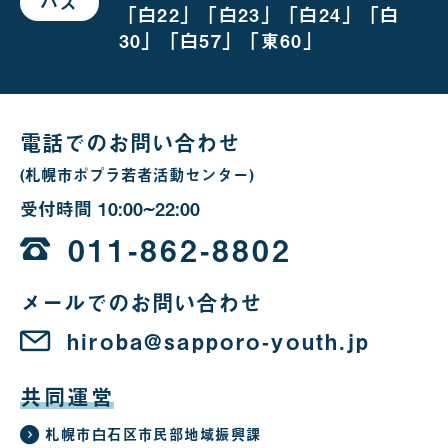
バス
で
合
「白22」「白23」「白24」「白
お
越
30」「白57」「東60」
し
の
場
合
電話でのお問い合わせ
(札幌市ポプラ若者活動センター)
受付時間
10:00~22:00
10
時
011-862-8802
か
メールでのお問い合わせ
ら
22
hiroba@sapporo-youth.jp
時
共同運営
札幌市白石区市民部地域振興課