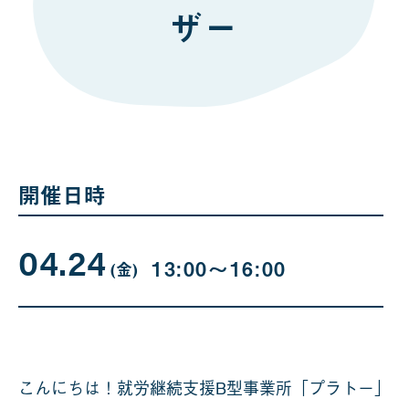
ザー
開催日時
04.24
04
曜
13:00〜16:00
日
(金
)
月
24
日
こんにちは！就労継続支援B型事業所「プラトー」