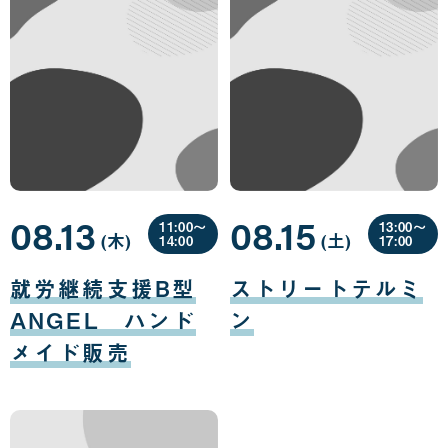
08.13
08.15
11:00〜
13:00〜
(木
曜
)
(土
曜
)
14:00
17:00
日
日
08
08
月
月
就労継続支援B型
ストリートテルミ
13
15
日
日
ANGEL ハンド
ン
メイド販売