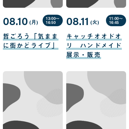
08.10
08.11
13:00〜
11:00〜
(月
曜
)
(火
曜
)
16:50
16:45
日
日
08
08
月
月
哲ごろう「気まま
キャッチオオドオ
10
11
日
日
に街かどライブ」
リ ハンドメイド
展示・販売