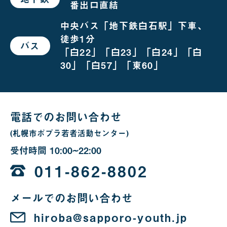
番出口直結
お
越
し
中央バス「地下鉄白石駅」下車、
の
徒歩1分
場
バス
で
合
「白22」「白23」「白24」「白
お
越
30」「白57」「東60」
し
の
場
合
電話でのお問い合わせ
(札幌市ポプラ若者活動センター)
受付時間
10:00~22:00
10
時
011-862-8802
か
メールでのお問い合わせ
ら
22
hiroba@sapporo-youth.jp