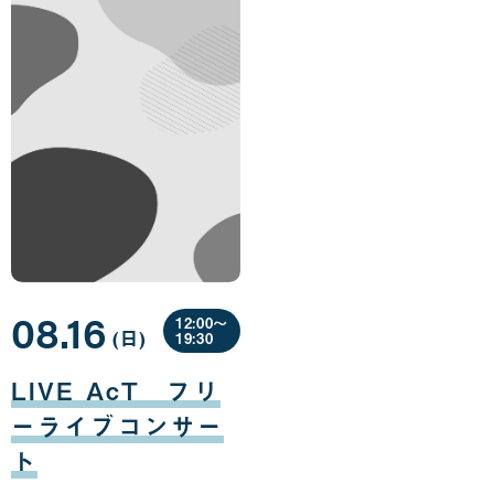
08.16
12:00〜
(日
曜
)
19:30
日
08
月
LIVE AcT フリ
16
日
ーライブコンサー
ト