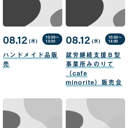
08.12
08.12
10:30〜
10:50〜
(水
曜
)
(水
曜
)
13:00
14:00
日
日
08
08
月
月
ハンドメイド品販
就労継続支援Ｂ型
12
12
日
日
売
事業所みのりて
（cafe
minorite）販売会