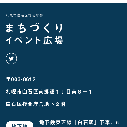
twitter
を
み
る
〒003-8612
札幌市白石区南郷通１丁目南８－１
白石区複合庁舎地下２階
地下鉄東西線「白石駅」下車、6
地下鉄
で