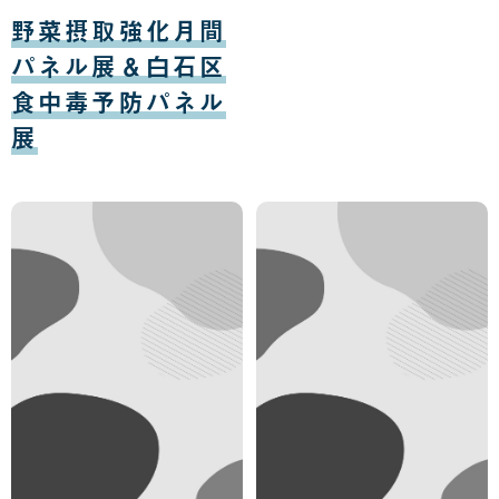
月
野菜摂取強化月間
04
日
パネル展＆白石区
食中毒予防パネル
展