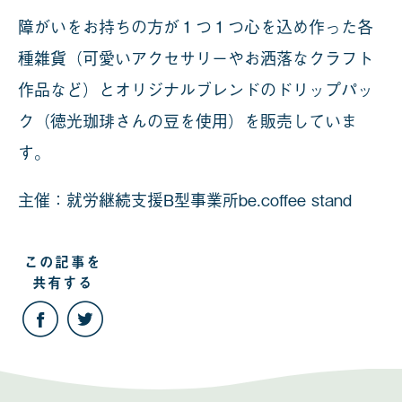
障がいをお持ちの方が１つ１つ心を込め作った各
種雑貨（可愛いアクセサリーやお洒落なクラフト
作品など）とオリジナルブレンドのドリップパッ
ク（徳光珈琲さんの豆を使用）を販売していま
す。
主催：就労継続支援B型事業所be.coffee stand
この記事を
共有する
こ
こ
の
の
記
記
事
事
を
を
Facebook
Twitter
で
で