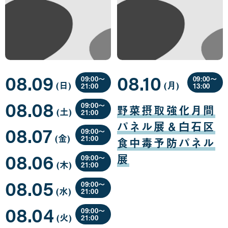
08.09
08.10
09:00〜
09:00〜
(日
曜
)
(月
曜
)
21:00
13:00
日
日
08
08
08.08
月
月
09:00〜
野菜摂取強化月間
(土
曜
)
09
10
21:00
日
日
日
08
パネル展＆白石区
08.07
月
09:00〜
(金
曜
)
08
21:00
食中毒予防パネル
日
日
08
08.06
月
展
09:00〜
(木
曜
)
07
21:00
日
日
08
08.05
月
09:00〜
(水
曜
)
06
21:00
日
日
08
08.04
月
09:00〜
(火
曜
)
05
21:00
日
日
08