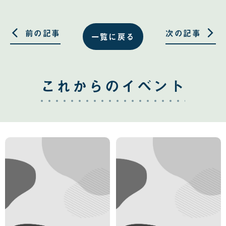
共
共
有
有
す
す
る
る
前の記事
次の記事
一覧に戻る
これからのイベント