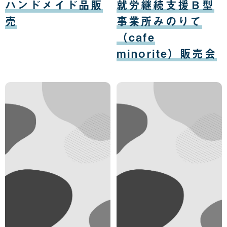
ハンドメイド品販
就労継続支援Ｂ型
12
12
日
日
売
事業所みのりて
（cafe
minorite）販売会