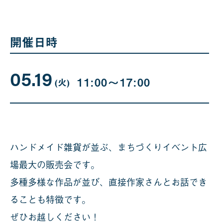
開催日時
05.19
05
曜
11:00〜17:00
日
(火
)
月
19
日
ハンドメイド雑貨が並ぶ、まちづくりイベント広
場最大の販売会です。
多種多様な作品が並び、直接作家さんとお話でき
ることも特徴です。
ぜひお越しください！