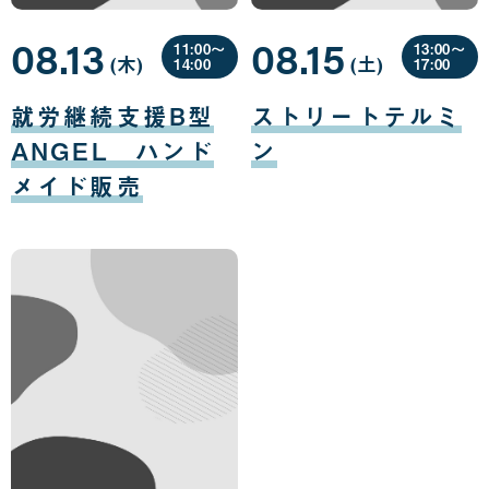
08.13
08.15
11:00〜
13:00〜
(木
曜
)
(土
曜
)
14:00
17:00
日
日
08
08
月
月
就労継続支援B型
ストリートテルミ
13
15
日
日
ANGEL ハンド
ン
メイド販売