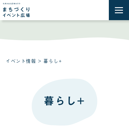
メ
ニ
ュ
ー
を
開
く
イベント情報
> 暮らし+
暮らし+