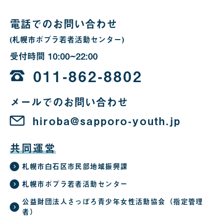
合
電話でのお問い合わせ
(札幌市ポプラ若者活動センター)
受付時間
10:00~22:00
10
時
011-862-8802
か
メールでのお問い合わせ
ら
22
hiroba@sapporo-youth.jp
時
共同運営
札幌市白石区市民部地域振興課
札幌市ポプラ若者活動センター
公益財団法人さっぽろ青少年女性活動協会（指定管理
者）