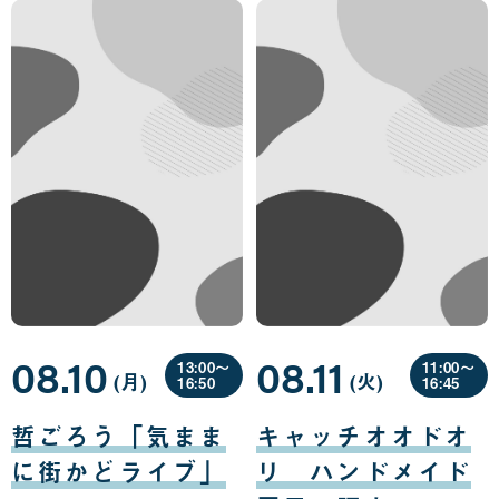
08.10
08.11
13:00〜
11:00〜
(月
曜
)
(火
曜
)
16:50
16:45
日
日
08
08
月
月
哲ごろう「気まま
キャッチオオドオ
10
11
日
日
に街かどライブ」
リ ハンドメイド