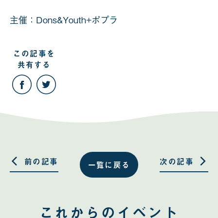
主催：Dons&Youth+ポプラ
この記事を
共有する
こ
こ
の
の
記
記
事
事
を
を
Facebook
Twitter
で
で
共
共
有
有
す
す
る
る
前の記事
次の記事
一覧に戻る
これからのイベント