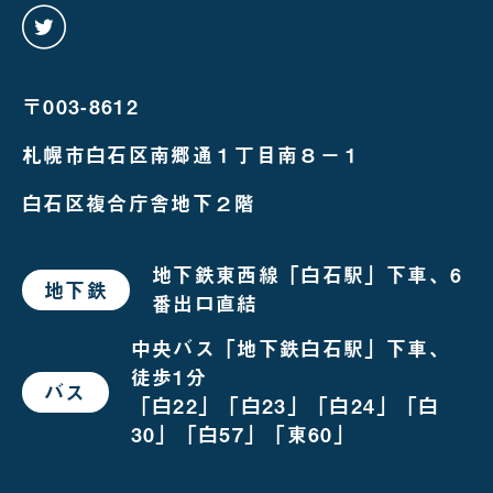
twitter
を
み
る
〒003-8612
札幌市白石区南郷通１丁目南８－１
白石区複合庁舎地下２階
地下鉄東西線「白石駅」下車、6
地下鉄
で
番出口直結
お
越
し
中央バス「地下鉄白石駅」下車、
の
徒歩1分
場
バス
で
合
「白22」「白23」「白24」「白
お
越
30」「白57」「東60」
し
の
場