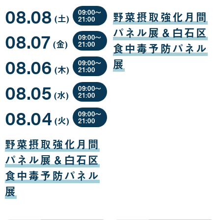
日
日
08
08
08.08
月
月
09:00〜
野菜摂取強化月間
(土
曜
)
09
10
21:00
日
日
日
08
パネル展＆白石区
08.07
月
09:00〜
(金
曜
)
08
21:00
食中毒予防パネル
日
日
08
08.06
月
展
09:00〜
(木
曜
)
07
21:00
日
日
08
08.05
月
09:00〜
(水
曜
)
06
21:00
日
日
08
08.04
月
09:00〜
(火
曜
)
05
21:00
日
日
08
月
野菜摂取強化月間
04
日
パネル展＆白石区
食中毒予防パネル
展