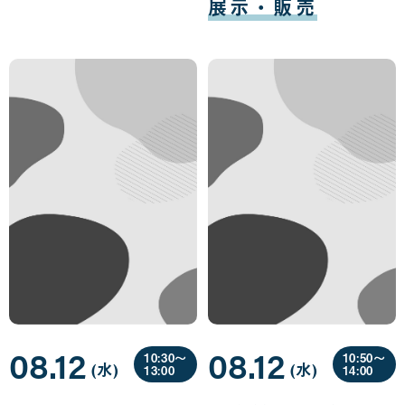
展示・販売
08.12
08.12
10:30〜
10:50〜
(水
曜
)
(水
曜
)
13:00
14:00
日
日
08
08
月
月