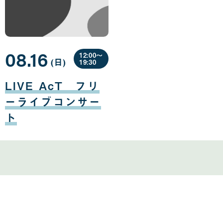
08.16
12:00〜
(日
曜
)
19:30
日
08
月
LIVE AcT フリ
16
日
ーライブコンサー
ト